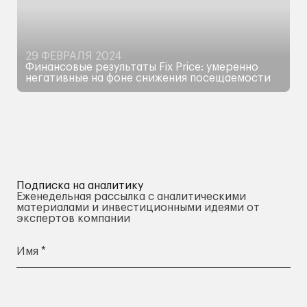
29 ФЕВРАЛЯ 2024
Финансовые результаты Fix Price: умеренно
негативные на фоне снижения посещаемости
Продолжение спада посещаемости может
поставить под сомнение планы компании
по расширению бизнеса, что может негативно
отразиться на ее инвестиционном кейсе
Подписка на аналитику
Еженедельная рассылка с аналитическими
материалами и инвестиционными идеями от
экспертов компании
Имя *