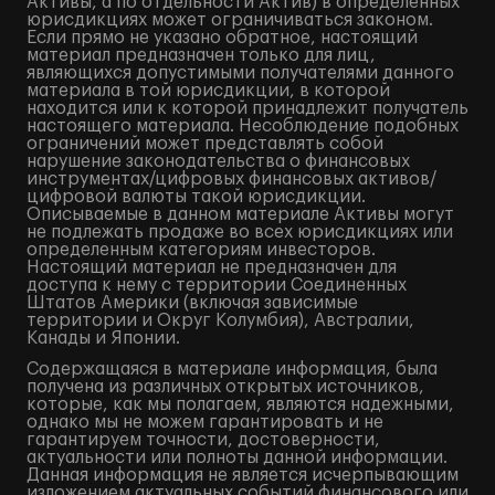
Активы, а по отдельности Актив) в определенных
юрисдикциях может ограничиваться законом.
Если прямо не указано обратное, настоящий
материал предназначен только для лиц,
являющихся допустимыми получателями данного
материала в той юрисдикции, в которой
находится или к которой принадлежит получатель
настоящего материала. Несоблюдение подобных
ограничений может представлять собой
нарушение законодательства о финансовых
инструментах/цифровых финансовых активов/
цифровой валюты такой юрисдикции.
Описываемые в данном материале Активы могут
не подлежать продаже во всех юрисдикциях или
определенным категориям инвесторов.
Настоящий материал не предназначен для
доступа к нему с территории Соединенных
Штатов Америки (включая зависимые
территории и Округ Колумбия), Австралии,
Канады и Японии.
Содержащаяся в материале информация, была
получена из различных открытых источников,
которые, как мы полагаем, являются надежными,
однако мы не можем гарантировать и не
гарантируем точности, достоверности,
актуальности или полноты данной информации.
Данная информация не является исчерпывающим
изложением актуальных событий финансового или