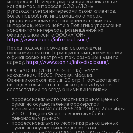
интересов. При урегулировании возникающих
конфликтов интересов ООО «АТОН»
руководствуется интересами своих клиентов.
Более подробную информацию о мерах,
предпринимаемых в отношении конфликтов
интересов, можно найти в Политике управления
конфликтом интересов, размещённой на
официальном сайте ООО «АТОН»
https://www.aton.ru/info-disclosure/
.
Перед подачей поручения рекомендуем
ознакомиться с информационными документами
о финансовых инструментах, размещенными по
адресу:
https://www.aton.ru/info-disclosure/
.
ООО «АТОН» (ИНН 7702015515), место
нахождения: 115035, Россия, Москва,
Овчинниковская наб., д. 20 стр. 1, осуществляет
свою деятельность на рынке ценных бумаг в
соответствии со следующими лицензиями:
профессионального участника рынка ценных
бумаг на осуществление брокерской
деятельности №177-02896-100000 от 27 ноября
2000 г. Выдана Федеральной службой по
финансовым рынкам
профессионального участника рынка ценных
бумаг на осуществление дилерской
деятельности №177-03006-010000 от 27 ноября