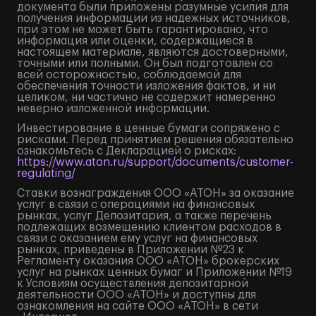
документа были приложены разумные усилия для
получения информации из надежных источников,
при этом не может быть гарантировано, что
информация или оценки, содержащиеся в
настоящем материале, являются достоверными,
точными или полными. Он был подготовлен со
всей осторожностью, соблюдаемой для
обеспечения точности изложения фактов, и ни
целиком, ни частично не содержит намеренно
неверно изложенной информации.
Инвестирование в ценные бумаги сопряжено с
рисками. Перед принятием решения обязательно
ознакомьтесь с Декларацией о рисках:
https://www.aton.ru/support/documents/customer-
regulating/
Ставки вознаграждения ООО «АТОН» за оказание
услуг в связи с операциями на финансовых
рынках, услуг Депозитария, а также перечень
подлежащих возмещению клиентом расходов в
связи с оказанием ему услуг на финансовых
рынках, приведены в Приложении №23 к
Регламенту оказания ООО «АТОН» брокерских
услуг на рынках ценных бумаг и Приложении №19
к Условиям осуществления депозитарной
деятельности ООО «АТОН» и доступны для
ознакомления на сайте ООО «АТОН» в сети