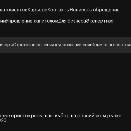
ка клиентов
Карьера
Контакты
Написать обращение
нии
Управление капиталом
Для бизнеса
Экспертиза
инар «Страховые решения в управлении семейным благосостоя
ные аристократы: наш выбор на российском рынке
026