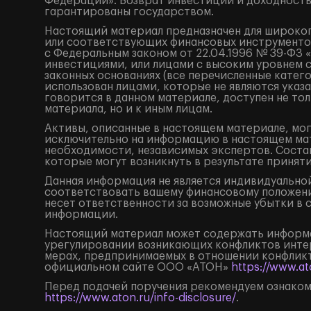
Федерации». Возврат инвестиций и доходность
гарантированы государством.
Настоящий материал предназначен для широког
или соответствующих финансовых инструментов
с Федеральным законом от 22.04.1996 № 39-ФЗ 
инвестициями, или лицами с высоким уровнем 
законных основаниях (все перечисленные катег
использован лицами, которые не являются ука
говорится в данном материале, доступен не тол
материала, но и к иным лицам.
Активы, описанные в настоящем материале, мог
исключительно на информацию в настоящем мат
необходимости, независимых экспертов. Состав
которые могут возникнуть в результате принят
Данная информация не является индивидуальной
соответствовать вашему финансовому положени
несет ответственности за возможные убытки в 
информации.
Настоящий материал может содержать информа
урегулировании возникающих конфликтов инте
мерах, предпринимаемых в отношении конфликт
официальном сайте ООО «АТОН»
https://www.ato
Перед подачей поручения рекомендуем ознаком
https://www.aton.ru/info-disclosure/
.