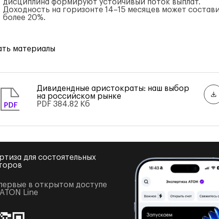
дисциплина формируют устойчивый поток выплат.
Доходность на горизонте 14–15 месяцев может состав
более 20%.
ать материалы
Дивидендные аристократы: наш выбор
на российском рынке
PDF
384.82 Кб
PDF
ртиза для состоятельных
торов
первые в открытом доступе
 ATON Line