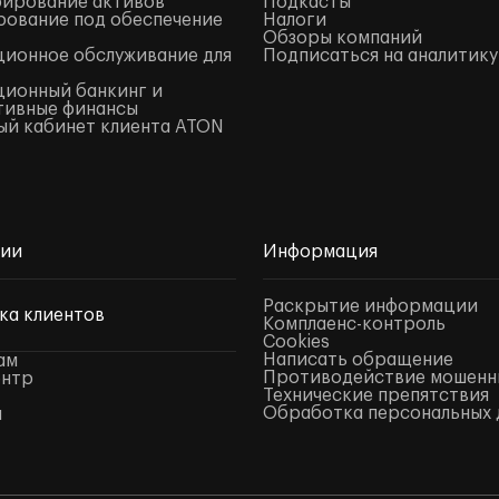
ирование активов
Подкасты
ование под обеспечение
Налоги
Обзоры компаний
ионное обслуживание для
Подписаться на аналитику
ионный банкинг и
тивные финансы
й кабинет клиента ATON
нии
Информация
Раскрытие информации
ка клиентов
Комплаенс-контроль
Cookies
Написать обращение
ам
Противодействие мошенн
ентр
Технические препятствия
Обработка персональных 
ы