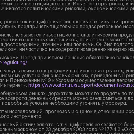
аемых от инвестиций доходов. Иные факторы риска, вли
аничиваются политическими рисками, экономическими р
, равно как и в цифровые финансовые активы, цифрову
должны предпринять тщательное предварительное иссл
але, не является инвестиционно-аналитическим продук
рмации из надежных источников, при этом не может бы
я достоверными, точными или полными. Он был подгото
целиком, ни частично не содержит намеренно неверно 
рисками. Перед принятием решения обязательно ознаком
-regulating/
 услуг в связи с операциями на финансовых рынках, ус
нием ему услуг на финансовых рынках, приведены в Пр
маг и Приложении №19 к Условиям осуществления депоз
«Интернет»:
https://www.aton.ru/support/documents/custo
внебиржевом рынках, держатель может его продать по т
ке возврата денежных средств можно ознакомиться в д
е подробные условия необходимо уточнять у брокера.
ты исследований, прогнозов и оценок в отношении ра
ого инструмента.
овый актив/ валюта, в т. ч. цифровая не являются бан
льным законом от 23 декабря 2003 года № 177-ФЗ «О с