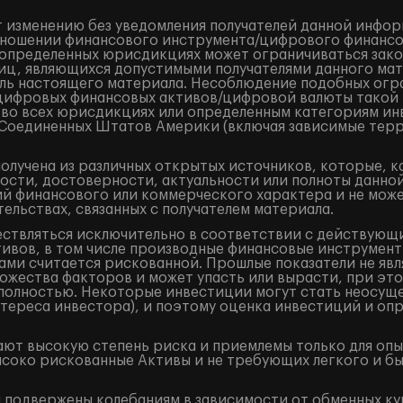
 изменению без уведомления получателей данной инфор
ношении финансового инструмента/цифрового финансово
в определенных юрисдикциях может ограничиваться закон
лиц, являющихся допустимыми получателями данного ма
ель настоящего материала. Несоблюдение подобных огр
/цифровых финансовых активов/цифровой валюты такой
 во всех юрисдикциях или определенным категориям ин
и Соединенных Штатов Америки (включая зависимые терр
лучена из различных открытых источников, которые, к
ости, достоверности, актуальности или полноты данно
 финансового или коммерческого характера и не может
ельствах, связанных с получателем материала.
ествляться исключительно в соответствии с действующ
ивов, в том числе производные финансовые инструменты 
ами считается рискованной. Прошлые показатели не явл
жества факторов и может упасть или вырасти, при это
и полностью. Некоторые инвестиции могут стать неосущ
тереса инвестора), и поэтому оценка инвестиций и оп
ют высокую степень риска и приемлемы только для оп
ысоко рискованные Активы и не требующих легкого и б
подвержены колебаниям в зависимости от обменных кур