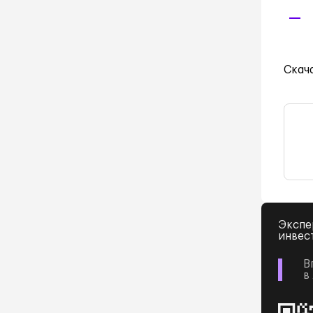
Скач
Экспе
инвес
В
в