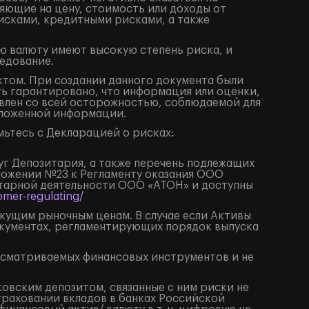
яющие на цену, стоимость или доходы от
исками, кредитными рисками, а также
ю валюту имеют высокую степень риска, и
едование.
том. При создании данного документа были
ть гарантировано, что информация или оценки,
влен со всей осторожностью, соблюдаемой для
изложенной информации.
ьтесь с Декларацией о рисках:
луг Депозитария, а также перечень подлежащих
иложении №23 к Регламенту оказания ООО
итарной деятельности ООО «АТОН» и доступны
mer-regulating/
екущим рыночным ценам. В случае если Активы
окументах, регламентирующих порядок выпуска
ссматриваемых финансовых инструментов и не
ковским депозитом, связанные с ним риски не
траховании вкладов в банках Российской