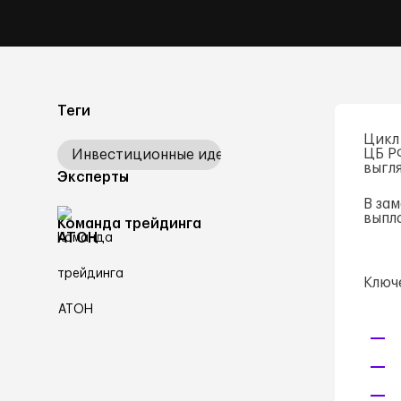
Теги
Цикл
ЦБ Р
Инвестиционные идеи
выгл
Эксперты
В за
выпл
Команда трейдинга
АТОН
Ключ