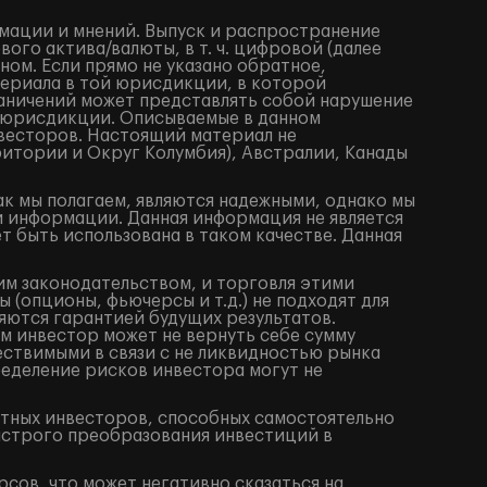
мации и мнений. Выпуск и распространение
го актива/валюты, в т. ч. цифровой (далее
ом. Если прямо не указано обратное,
териала в той юрисдикции, в которой
аничений может представлять собой нарушение
 юрисдикции. Описываемые в данном
весторов. Настоящий материал не
итории и Округ Колумбия), Австралии, Канады
ак мы полагаем, являются надежными, однако мы
й информации. Данная информация не является
 быть использована в таком качестве. Данная
им законодательством, и торговля этими
(опционы, фьючерсы и т.д.) не подходят для
яются гарантией будущих результатов.
м инвестор может не вернуть себе сумму
ествимыми в связи с не ликвидностью рынка
ределение рисков инвестора могут не
ытных инвесторов, способных самостоятельно
ыстрого преобразования инвестиций в
сов, что может негативно сказаться на