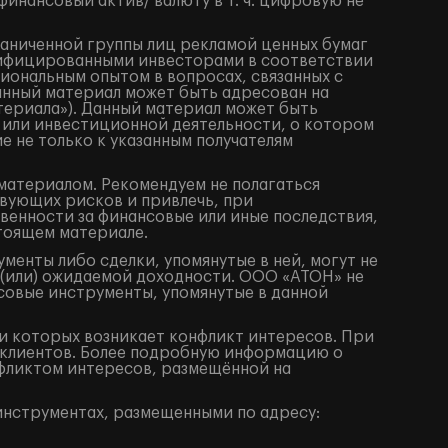
нансовый актив/ валюту в т. ч. цифровую не
раниченной группы лиц рекламой ценных бумаг
алифицированными инвесторами в соответствии
иональным опытом в вопросах, связанных с
анный материал может быть адресован на
териала»). Данный материал может быть
 или инвестиционной деятельности, о котором
е не только к указанным получателям
материалом. Рекомендуем не полагаться
вующих рисков и привлечь, при
венности за финансовые или иные последствия,
стоящем материале.
енты либо сделки, упомянутые в ней, могут не
 (или) ожидаемой доходности. ООО «АТОН» не
совые инструменты, упомянутые в данной
 которых возникает конфликт интересов. При
клиентов. Более подробную информацию о
фликтом интересов, размещённой на
нструментах, размещенными по адресу: