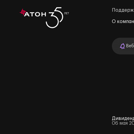
Поддерж
О компа
Веб
м»
Дивиденд
06 мая 2