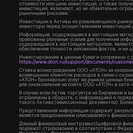
стоимости или цене инвестиций, а также получ
инвестиций, включают, но не обязательно огр
рыночными рисками.
Инвестиции в Активы на развивающихся рынках
инвесторы перед осуществлением инвестиций 
Информация, содержащаяся в настоящем матери
приложены разумные усилия для получения инфо
содержащиеся в настоящем материале, являютс
обеспечения точности изложения фактов, и ни 
Инвестирование в ценные бумаги сопряжено с 
https://www.aton.ru/support/documents/customer
Ставки вознаграждения ООО «АТОН» за оказание
возмещению клиентом расходов в связи с оказа
«АТОН» брокерских услуг на рынках ценных бу
для ознакомления на сайте ООО «АТОН» в сети 
В случае если Актив торгуется на биржевом и 
ограничены в обороте, с информацией о поряд
такого Актива (эмиссионных документах). Боле
Представленная информация содержит результа
является предложением описываемого финансов
Данный финансовый инструмент/цифровой финанс
подлежат страхованию в соответствии с Федера