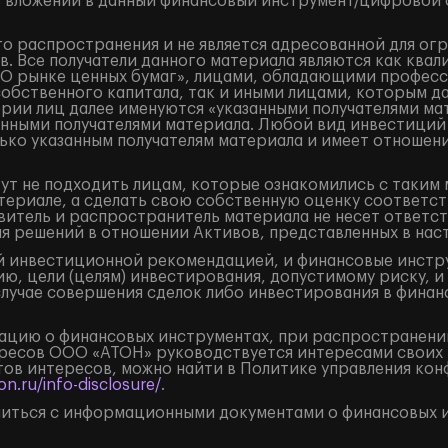
 вложений в данный финансовый инструмент/цифровой фи
о распространения и не является адресованной для ог
. Все получатели данного материала являются как кв
«О рынке ценных бумаг», лицами, обладающими професс
собственного капитала, так и иными лицами, которым д
ории лиц далее именуются «указанными получателями ма
занными получателями материала. Любой вид инвестиций
ько указанным получателям материала и имеет отношени
ут не подходить лицам, которые ознакомились с таким 
ериале, а сделать свою собственную оценку соответст
итель и распространитель материала не несет ответст
ия решений в отношении Активов, представленных в на
 инвестиционной рекомендацией, и финансовые инструм
ю, цели (целям) инвестирования, допустимому риску, и
случае совершения сделок либо инвестирования в финан
цию о финансовых инструментах, при распространении
ресов ООО «АТОН» руководствуется интересами своих 
ов интересов, можно найти в Политике управления кон
n.ru/info-disclosure/
.
иться с информационными документами о финансовых и