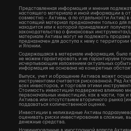
Представленная информация и мнения подлежат
настоящего материала и иной информации в от
совместно – Активы, а по отдельности Актив) 
настоящий материал предназначен только для 
находится или к которой принадлежит получат
законодательства о финансовых инструментах
материале Активы могут не подлежать продаже
предназначен для доступа к нему с территори
и Японии.
Содержащаяся в материале информация, была по
не можем гарантировать и не гарантируем точн
исчерпывающим изложением актуальных событий
информация не основана на конкретных обстоят
Выпуск, учет и обращение Активов может осущ
инструментами считается рискованной. Ряд Акт
всех инвесторов, и торговля этими инструмент
Стоимость инвестиций подвержена влиянию мно
первоначальных инвестиций, как в части, так 
Активов или отсутствием вторичного рынка (ин
поддаваться количественной оценке.
Инвестиции в неликвидные Активы подразумева
оценивать риски инвестирования в сложные, в
денежные средства.
Номинированные в иностранной валюте Активы 