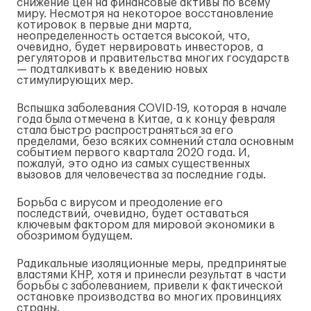
снижение цен на финансовые активы по всему
миру. Несмотря на некоторое восстановление
котировок в первые дни марта,
неопределенность остается высокой, что,
очевидно, будет нервировать инвесторов, а
регуляторов и правительства многих государств
— подталкивать к введению новых
стимулирующих мер.
Вспышка заболевания COVID-19, которая в начале
года была отмечена в Китае, а к концу февраля
стала быстро распространяться за его
пределами, безо всяких сомнений стала основным
событием первого квартала 2020 года. И,
пожалуй, это одно из самых существенных
вызовов для человечества за последние годы.
Борьба с вирусом и преодоление его
последствий, очевидно, будет оставаться
ключевым фактором для мировой экономики в
обозримом будущем.
Радикальные изоляционные меры, предпринятые
властями КНР, хотя и принесли результат в части
борьбы с заболеванием, привели к фактической
остановке производства во многих провинциях
страны.