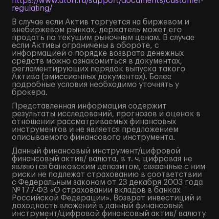
https://www.aton.ru/support/documents/customer-
regulating/
В случае если Актив торгуется на биржевом и
внебиржевом рынках, держатель может его
продать по текущим рыночным ценам. В случае
если Активы ограничены в обороте, с
информацией о порядке возврата денежных
средств можно ознакомиться в документах,
регламентирующих порядок выпуска такого
Актива (эмиссионных документах). Более
подробные условия необходимо уточнять у
брокера.
Представленная информация содержит
результаты исследований, прогнозов и оценок в
отношении рассматриваемых финансовых
инструментов и не является предложением
описываемого финансового инструмента.
Данный финансовый инструмент/цифровой
финансовый актив/ валюта, в т. ч. цифровая не
являются банковским депозитом, связанные с ним
риски не подлежат страхованию в соответствии
с Федеральным законом от 23 декабря 2003 года
№ 177-ФЗ «О страховании вкладов в банках
Российской Федерации». Возврат инвестиций и
доходность вложений в данный финансовый
инструмент/цифровой финансовый актив/ валюту