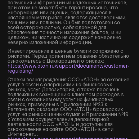
получения информации из надежных источников,
при этом не может быть гарантировано, что
информация или оценки, содержащиеся в
настоящем материале, являются достоверными,
точными или полными. Он был подготовлен со
всей осторожностью, соблюдаемой для
обеспечения точности изложения фактов, и ни
целиком, ни частично не содержит намеренно
неверно изложенной информации.
Инвестирование в ценные бумаги сопряжено с
рисками. Перед принятием решения обязательно
ознакомьтесь с Декларацией о рисках:
https://www.aton.ru/support/documents/customer-
regulating/
Ставки вознаграждения ООО «АТОН» за оказание
услуг в связи с операциями на финансовых
рынках, услуг Депозитария, а также перечень
подлежащих возмещению клиентом расходов в
связи с оказанием ему услуг на финансовых
рынках, приведены в Приложении №23 к
Регламенту оказания ООО «АТОН» брокерских
услуг на рынках ценных бумаг и Приложении №19
к Условиям осуществления депозитарной
деятельности ООО «АТОН» и доступны для
ознакомления на сайте ООО «АТОН» в сети
«Интернет»: