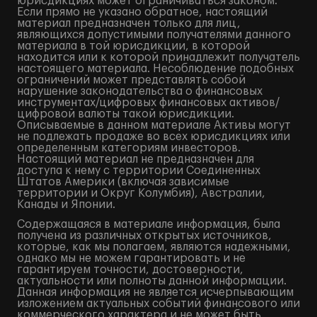
юрисдикциях может ограничиваться законом.
Если прямо не указано обратное, настоящий
материал предназначен только для лиц,
являющихся допустимыми получателями данного
материала в той юрисдикции, в которой
находится или к которой принадлежит получатель
настоящего материала. Несоблюдение подобных
ограничений может представлять собой
нарушение законодательства о финансовых
инструментах/цифровых финансовых активов/
цифровой валюты такой юрисдикции.
Описываемые в данном материале Активы могут
не подлежать продаже во всех юрисдикциях или
определенным категориям инвесторов.
Настоящий материал не предназначен для
доступа к нему с территории Соединенных
Штатов Америки (включая зависимые
территории и Округ Колумбия), Австралии,
Канады и Японии.
Содержащаяся в материале информация, была
получена из различных открытых источников,
которые, как мы полагаем, являются надежными,
однако мы не можем гарантировать и не
гарантируем точности, достоверности,
актуальности или полноты данной информации.
Данная информация не является исчерпывающим
изложением актуальных событий финансового или
коммерческого характера и не может быть