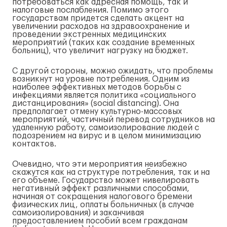
потребоваться как адресная помощь, так и
налоговые послабления. Помимо этого
государствам придется сделать акцент на
увеличении расходов на здравоохранение и
проведении экстренных медицинских
мероприятий (таких как создание временных
больниц), что увеличит нагрузку на бюджет.
С другой стороны, можно ожидать, что проблемы
возникнут на уровне потребления. Одним из
наиболее эффективных методов борьбы с
инфекциями является политика «социального
дистанцирования» (social distancing). Она
предполагает отмену культурно-массовых
мероприятий, частичный перевод сотрудников на
удаленную работу, самоизолирование людей с
подозрением на вирус и в целом минимизацию
контактов.
Очевидно, что эти мероприятия неизбежно
скажутся как на структуре потребления, так и на
его объеме. Государство может нивелировать
негативный эффект различными способами,
начиная от сокращения налогового бремени
физических лиц, оплаты больничных (в случае
самоизолирования) и заканчивая
предоставлением пособий всем гражданам