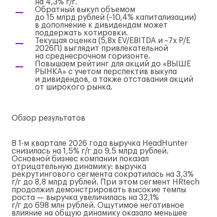
на 4,3%
г/г
.
Обратный выкуп объемом
до 15 млрд рублей (~10,4% капитализации)
в дополнение к дивидендам может
поддержать котировки.
Текущая оценка (5,8x EV/EBITDA и ~7x P/E
2026П) выглядит привлекательной
на среднесрочном горизонте.
Повышаем рейтинг для акций до «ВЫШЕ
РЫНКА» с учетом перспектив выкупа
и дивидендов, а также отставания акций
от широкого рынка.
Обзор результатов
В
1-м
квартале 2026 года выручка HeadHunter
снизилась на 1,5%
г/г
до 9,5 млрд рублей.
Основной бизнес компании показал
отрицательную динамику: выручка
рекрутингового сегмента сократилась на 3,3%
г/г
до 8,8 млрд рублей. При этом сегмент HRtech
продолжил демонстрировать высокие темпы
роста — выручка увеличилась на 32,1%
г/г
до 698 млн рублей. Ощутимое негативное
влияние на общую динамику оказало меньшее