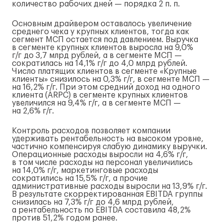
количество рабочих дней — порядка 2 п. п.
Основным драйвером оставалось увеличение
среднего чека у крупных клиентов, тогда как
сегмент МСП остается под давлением. Выручка
в сегменте крупных клиентов выросла на 9,0%
г/г
до 3,7 млрд рублей, а в сегменте МСП —
сократилась на 14,1%
г/г
до 4,0 млрд рублей.
Число платящих клиентов в сегменте «Крупные
клиенты» снизилось на 0,3%
г/г
, в сегменте МСП —
на 16,2%
г/г
. При этом средний доход на одного
клиента (ARPC) в сегменте крупных клиентов
увеличился на 9,4%
г/г
, а в сегменте МСП —
на 2,6%
г/г
.
Контроль расходов позволяет компании
удерживать рентабельность на высоком уровне,
частично компенсируя слабую динамику выручки.
Операционные расходы выросли на 4,6%
г/г
,
в том числе расходы на персонал увеличились
на 14,0%
г/г
, маркетинговые расходы
сократились на 15,5%
г/г
, а прочие
административные расходы выросли на 13,9%
г/г
.
В результате скорректированная EBITDA группы
снизилась на 7,3%
г/г
до 4,6 млрд рублей,
а рентабельность по EBITDA составила 48,2%
против 51,2% годом ранее.