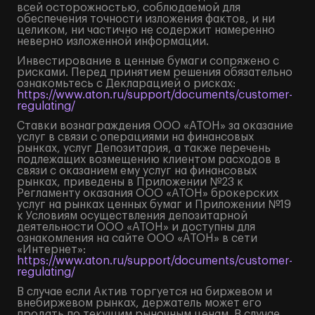
всей осторожностью, соблюдаемой для
обеспечения точности изложения фактов, и ни
целиком, ни частично не содержит намеренно
неверно изложенной информации.
Инвестирование в ценные бумаги сопряжено с
рисками. Перед принятием решения обязательно
ознакомьтесь с Декларацией о рисках:
https://www.aton.ru/support/documents/customer-
regulating/
Ставки вознаграждения ООО «АТОН» за оказание
услуг в связи с операциями на финансовых
рынках, услуг Депозитария, а также перечень
подлежащих возмещению клиентом расходов в
связи с оказанием ему услуг на финансовых
рынках, приведены в Приложении №23 к
Регламенту оказания ООО «АТОН» брокерских
услуг на рынках ценных бумаг и Приложении №19
к Условиям осуществления депозитарной
деятельности ООО «АТОН» и доступны для
ознакомления на сайте ООО «АТОН» в сети
«Интернет»:
https://www.aton.ru/support/documents/customer-
regulating/
В случае если Актив торгуется на биржевом и
внебиржевом рынках, держатель может его
продать по текущим рыночным ценам. В случае