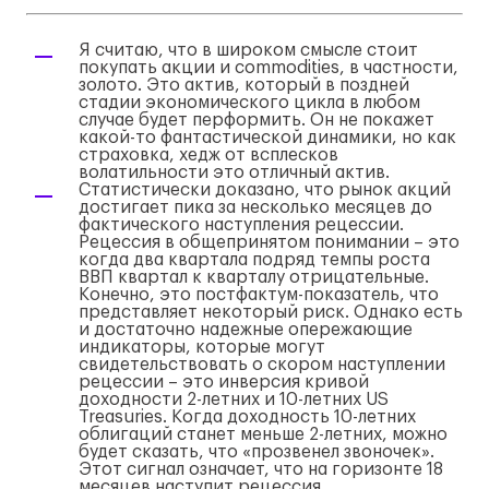
Я считаю, что в широком смысле стоит
покупать акции и commodities, в частности,
золото. Это актив, который в поздней
стадии экономического цикла в любом
случае будет перформить. Он не покажет
какой-то фантастической динамики, но как
страховка, хедж от всплесков
волатильности это отличный актив.
Cтатистически доказано, что рынок акций
достигает пика за несколько месяцев до
фактического наступления рецессии.
Рецессия в общепринятом понимании – это
когда два квартала подряд темпы роста
ВВП квартал к кварталу отрицательные.
Конечно, это постфактум-показатель, что
представляет некоторый риск. Однако есть
и достаточно надежные опережающие
индикаторы, которые могут
свидетельствовать о скором наступлении
рецессии – это инверсия кривой
доходности 2-летних и 10-летних US
Treasuries. Когда доходность 10-летних
облигаций станет меньше 2-летних, можно
будет сказать, что «прозвенел звоночек».
Этот сигнал означает, что на горизонте 18
месяцев наступит рецессия.