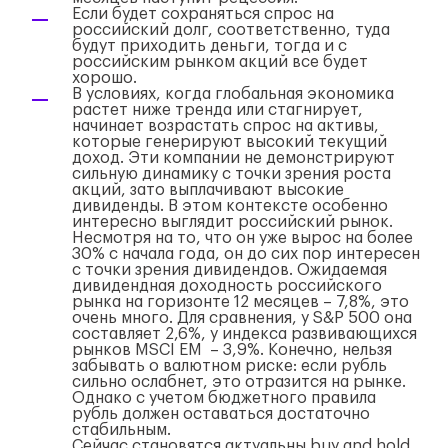
Если будет сохраняться спрос на
российский долг, соответственно, туда
будут приходить деньги, тогда и с
российским рынком акций все будет
хорошо.
В условиях, когда глобальная экономика
растет ниже тренда или стагнирует,
начинает возрастать спрос на активы,
которые генерируют высокий текущий
доход. Эти компании не демонстрируют
сильную динамику с точки зрения роста
акций, зато выплачивают высокие
дивиденды. В этом контексте особенно
интересно выглядит российский рынок.
Несмотря на то, что он уже вырос на более
30% с начала года, он до сих пор интересен
с точки зрения дивидендов. Ожидаемая
дивидендная доходность российского
рынка на горизонте 12 месяцев – 7,8%, это
очень много. Для сравнения, у S&P 500 она
составляет 2,6%, у индекса развивающихся
рынков MSCI EM ­ – 3,9%. Конечно, нельзя
забывать о валютном риске: если рубль
сильно ослабнет, это отразится на рынке.
Однако с учетом бюджетного правила
рубль должен оставаться достаточно
стабильным.
Сейчас становятся актуальны buy and hold