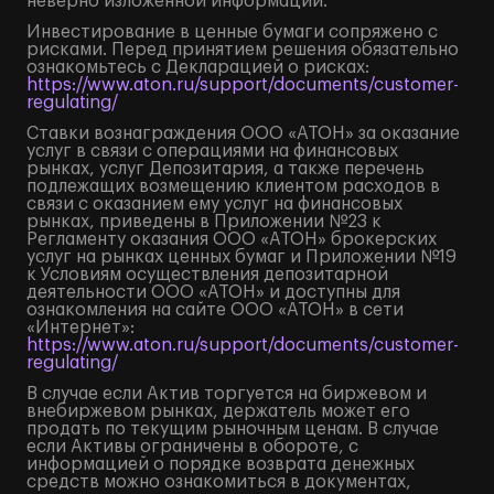
неверно изложенной информации.
Инвестирование в ценные бумаги сопряжено с
рисками. Перед принятием решения обязательно
ознакомьтесь с Декларацией о рисках:
https://www.aton.ru/support/documents/customer-
regulating/
Ставки вознаграждения ООО «АТОН» за оказание
услуг в связи с операциями на финансовых
рынках, услуг Депозитария, а также перечень
подлежащих возмещению клиентом расходов в
связи с оказанием ему услуг на финансовых
рынках, приведены в Приложении №23 к
Регламенту оказания ООО «АТОН» брокерских
услуг на рынках ценных бумаг и Приложении №19
к Условиям осуществления депозитарной
деятельности ООО «АТОН» и доступны для
ознакомления на сайте ООО «АТОН» в сети
«Интернет»:
https://www.aton.ru/support/documents/customer-
regulating/
В случае если Актив торгуется на биржевом и
внебиржевом рынках, держатель может его
продать по текущим рыночным ценам. В случае
если Активы ограничены в обороте, с
информацией о порядке возврата денежных
средств можно ознакомиться в документах,