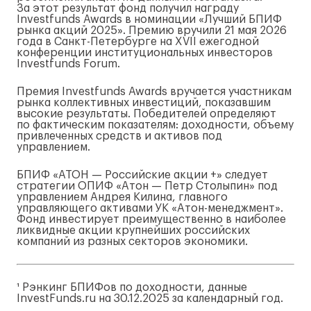
За этот результат фонд получил награду
Investfunds Awards в номинации «Лучший БПИФ
рынка акций 2025». Премию вручили 21 мая 2026
года в
Санкт-Петербурге
на XVII ежегодной
конференции институциональных инвесторов
Investfunds Forum.
Премия Investfunds Awards вручается участникам
рынка коллективных инвестиций, показавшим
высокие результаты. Победителей определяют
по фактическим показателям: доходности, объему
привлеченных средств и активов под
управлением.
БПИФ «АТОН — Российские акции +» следует
стратегии ОПИФ «Атон — Петр Столыпин» под
управлением Андрея Килина, главного
управляющего активами УК
«Атон-менеджмент»
.
Фонд инвестирует преимущественно в наиболее
ликвидные акции крупнейших российских
компаний из разных секторов экономики.
¹ Рэнкинг БПИФов по доходности, данные
InvestFunds.ru на 30.12.2025 за календарный год.