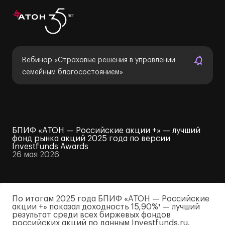
Вебинар «Страховые решения в управлении
семейным благосостоянием»
БПИФ «АТОН — Российские акции +» — лучший
фонд рынка акций 2025 года по версии
Investfunds Awards
26 мая 2026
По итогам 2025 года БПИФ «АТОН — Российские
акции +» показал доходность 15,90%¹ — лучший
результат среди всех биржевых фондов
российских акций по данным Investfunds.ru.