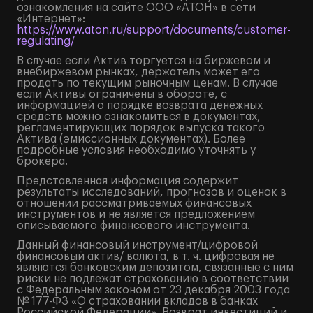
ознакомления на сайте ООО «АТОН» в сети
«Интернет»:
https://www.aton.ru/support/documents/customer-
regulating/
В случае если Актив торгуется на биржевом и
внебиржевом рынках, держатель может его
продать по текущим рыночным ценам. В случае
если Активы ограничены в обороте, с
информацией о порядке возврата денежных
средств можно ознакомиться в документах,
регламентирующих порядок выпуска такого
Актива (эмиссионных документах). Более
подробные условия необходимо уточнять у
брокера.
Представленная информация содержит
результаты исследований, прогнозов и оценок в
отношении рассматриваемых финансовых
инструментов и не является предложением
описываемого финансового инструмента.
Данный финансовый инструмент/цифровой
финансовый актив/ валюта, в т. ч. цифровая не
являются банковским депозитом, связанные с ним
риски не подлежат страхованию в соответствии
с Федеральным законом от 23 декабря 2003 года
№ 177-ФЗ «О страховании вкладов в банках
Российской Федерации». Возврат инвестиций и