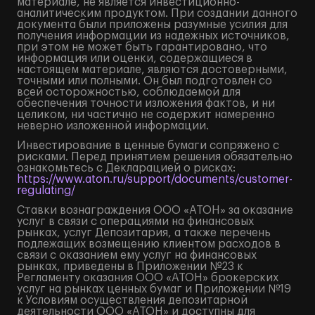
материале, не является инвестиционно-
аналитическим продуктом. При создании данного
документа были приложены разумные усилия для
получения информации из надежных источников,
при этом не может быть гарантировано, что
информация или оценки, содержащиеся в
настоящем материале, являются достоверными,
точными или полными. Он был подготовлен со
всей осторожностью, соблюдаемой для
обеспечения точности изложения фактов, и ни
целиком, ни частично не содержит намеренно
неверно изложенной информации.
Инвестирование в ценные бумаги сопряжено с
рисками. Перед принятием решения обязательно
ознакомьтесь с Декларацией о рисках:
https://www.aton.ru/support/documents/customer-
regulating/
Ставки вознаграждения ООО «АТОН» за оказание
услуг в связи с операциями на финансовых
рынках, услуг Депозитария, а также перечень
подлежащих возмещению клиентом расходов в
связи с оказанием ему услуг на финансовых
рынках, приведены в Приложении №23 к
Регламенту оказания ООО «АТОН» брокерских
услуг на рынках ценных бумаг и Приложении №19
к Условиям осуществления депозитарной
деятельности ООО «АТОН» и доступны для