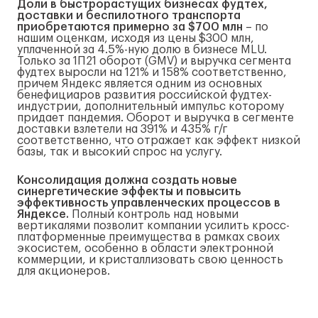
Доли в быстрорастущих бизнесах фудтех,
доставки и беспилотного транспорта
приобретаются примерно за $700 млн
– по
нашим оценкам, исходя из цены $300 млн,
уплаченной за 4.5%-ную долю в бизнесе MLU.
Только за 1П21 оборот (GMV) и выручка сегмента
фудтех выросли на 121% и 158% соответственно,
причем Яндекс является одним из основных
бенефициаров развития российской фудтех-
индустрии, дополнительный импульс которому
придает пандемия. Оборот и выручка в сегменте
доставки взлетели на 391% и 435% г/г
соответственно, что отражает как эффект низкой
базы, так и высокий спрос на услугу.
Консолидация должна создать новые
синергетические эффекты и повысить
эффективность управленческих процессов в
Яндексе.
Полный контроль над новыми
вертикалями позволит компании усилить кросс-
платформенные преимущества в рамках своих
экосистем, особенно в области электронной
коммерции, и кристаллизовать свою ценность
для акционеров.