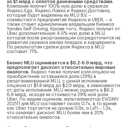
за $1 млрд с оплатой денежными средствами.
Компания получит 100%-ную долю в сервисах
Яндекс.Еда, Яндекс.Лавка и Яндекс.Доставка,
которые будут выделены из MLU B.V. –
совместного предприятия Яндекса и UBER, – а
также станет единоличным владельцем бизнеса
Yandex Self-Driving. Кроме того, Яндекс получит от
Uber дополнительную 4.5%-ную долю в MLU,
которая после реорганизации сосредоточится на
развитии сервиса заказа поездок и каршеринге.
По результатам сделки доля Яндекса в MLU
составит 71%.
Бизнес
MLU
оценивается в $6.2-6.9 млрд, что
предполагает дисконт относительно мировых
аналогов.
Яндекс также получил колл-опцион на
приобретение оставшейся доли (29%) в
реорганизованной MLU, с ценой исполнения
опциона от $1.8 млрд до $2.0 млрд, в зависимости
от даты исполнения. MLU можно оценить в $6.2-
6.9 млрд, исходя из стоимости 29%-ной доли
Uber. По нашим оценкам, мультипликатор EV/GMV
2021П для MLU составляет около 0.7x, в то время
как Uber торгуется на уровне 0.9x, а Lyft – 1.3x,
что означает дисконт MLU более чем в 20%
относительно аналогов.