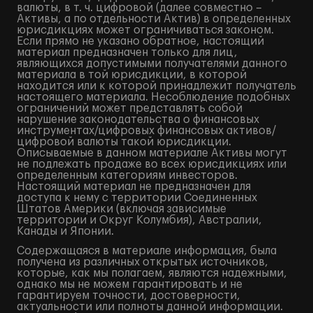
валюты, в т. ч. цифровой (далее совместно –
Активы, а по отдельности Актив) в определенных
юрисдикциях может ограничиваться законом.
Если прямо не указано обратное, настоящий
материал предназначен только для лиц,
являющихся допустимыми получателями данного
материала в той юрисдикции, в которой
находится или к которой принадлежит получатель
настоящего материала. Несоблюдение подобных
ограничений может представлять собой
нарушение законодательства о финансовых
инструментах/цифровых финансовых активов/
цифровой валюты такой юрисдикции.
Описываемые в данном материале Активы могут
не подлежать продаже во всех юрисдикциях или
определенным категориям инвесторов.
Настоящий материал не предназначен для
доступа к нему с территории Соединенных
Штатов Америки (включая зависимые
территории и Округ Колумбия), Австралии,
Канады и Японии.
Содержащаяся в материале информация, была
получена из различных открытых источников,
которые, как мы полагаем, являются надежными,
однако мы не можем гарантировать и не
гарантируем точности, достоверности,
актуальности или полноты данной информации.