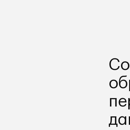
Со
об
пе
да