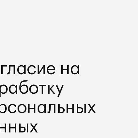
гласие на
работку
рсональных
нных