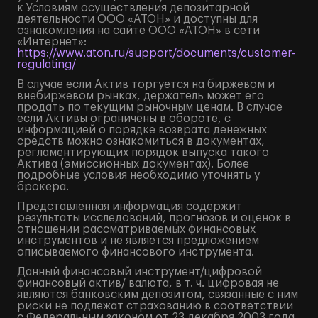
к Условиям осуществления депозитарной
деятельности ООО «АТОН» и доступны для
ознакомления на сайте ООО «АТОН» в сети
«Интернет»:
https://www.aton.ru/support/documents/customer-
regulating/
В случае если Актив торгуется на биржевом и
внебиржевом рынках, держатель может его
продать по текущим рыночным ценам. В случае
если Активы ограничены в обороте, с
информацией о порядке возврата денежных
средств можно ознакомиться в документах,
регламентирующих порядок выпуска такого
Актива (эмиссионных документах). Более
подробные условия необходимо уточнять у
брокера.
Представленная информация содержит
результаты исследований, прогнозов и оценок в
отношении рассматриваемых финансовых
инструментов и не является предложением
описываемого финансового инструмента.
Данный финансовый инструмент/цифровой
финансовый актив/ валюта, в т. ч. цифровая не
являются банковским депозитом, связанные с ним
риски не подлежат страхованию в соответствии
с Федеральным законом от 23 декабря 2003 года