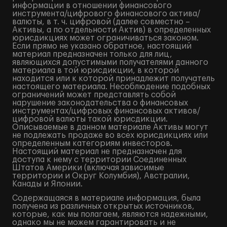
информации в отношении финансового
инструмента/цифрового финансового актива/
валюты, в т. ч. цифровой (далее совместно –
Активы, а по отдельности Актив) в определенных
юрисдикциях может ограничиваться законом.
Если прямо не указано обратное, настоящий
материал предназначен только для лиц,
являющихся допустимыми получателями данного
материала в той юрисдикции, в которой
находится или к которой принадлежит получатель
настоящего материала. Несоблюдение подобных
ограничений может представлять собой
нарушение законодательства о финансовых
инструментах/цифровых финансовых активов/
цифровой валюты такой юрисдикции.
Описываемые в данном материале Активы могут
не подлежать продаже во всех юрисдикциях или
определенным категориям инвесторов.
Настоящий материал не предназначен для
доступа к нему с территории Соединенных
Штатов Америки (включая зависимые
территории и Округ Колумбия), Австралии,
Канады и Японии.
Содержащаяся в материале информация, была
получена из различных открытых источников,
которые, как мы полагаем, являются надежными,
однако мы не можем гарантировать и не