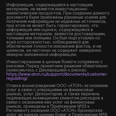
Информация, содержащаяся в настоящем
материале, не является инвестиционно-
аналитическим продуктом. При создании данного
документа были приложены разумные усилия для
получения информации из надежных источников,
при этом не может быть гарантировано, что
информация или оценки, содержащиеся в
настоящем материале, являются достоверными,
точными или полными. Он был подготовлен со
всей осторожностью, соблюдаемой для
обеспечения точности изложения фактов, и ни
целиком, ни частично не содержит намеренно
неверно изложенной информации.
Инвестирование в ценные бумаги сопряжено с
рисками. Перед принятием решения обязательно
ознакомьтесь с Декларацией о рисках:
https://www.aton.ru/support/documents/customer-
regulating/
Ставки вознаграждения ООО «АТОН» за оказание
услуг в связи с операциями на финансовых
рынках, услуг Депозитария, а также перечень
подлежащих возмещению клиентом расходов в
связи с оказанием ему услуг на финансовых
рынках, приведены в Приложении №23 к
Регламенту оказания ООО «АТОН» брокерских
услуг на рынках ценных бумаг и Приложении №19