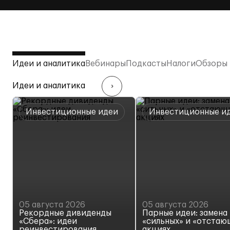
Идеи и аналитика
Вебинары
Подкасты
Налоги
Обзоры 
Идеи и аналитика
Инвестиционные идеи
Инвестиционные и
05 августа 2026
05 августа 2026
Рекордные дивиденды
Парные идеи: замена 
«Сбера»: идеи
«сильных» и «отстаю
реинвестирования
акциях