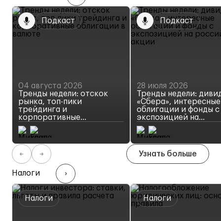
Подкаст
Подкаст
04 августа 2026
28 июля 2026
Тренды недели: отскок
Тренды недели: диви
рынка, топ-пики
«Сбера», интересные
трейдинга и
облигации и фонды с
корпоративные
экспозицией на
облигации в валюте
Новый выпуск
российские акции
Новый выпуск
видеоподкаста
видеоподкаста
Узнать больше
Налоги
Налоги
Налоги