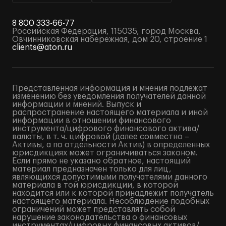
8 800 333-66-77
Российская Федерация, 115035, город Москва,
Овчинниковская набережная, дом 20, строение 1
clients@aton.ru
Представленная информация и мнения подлежат
изменению без уведомления получателей данной
информации и мнений. Выпуск и
распространение настоящего материала и иной
информации в отношении финансового
инструмента/цифрового финансового актива/
валюты, в т. ч. цифровой (далее совместно –
Активы, а по отдельности Актив) в определенных
юрисдикциях может ограничиваться законом.
Если прямо не указано обратное, настоящий
материал предназначен только для лиц,
являющихся допустимыми получателями данного
материала в той юрисдикции, в которой
находится или к которой принадлежит получатель
настоящего материала. Несоблюдение подобных
ограничений может представлять собой
нарушение законодательства о финансовых
инструментах/цифровых финансовых активов/