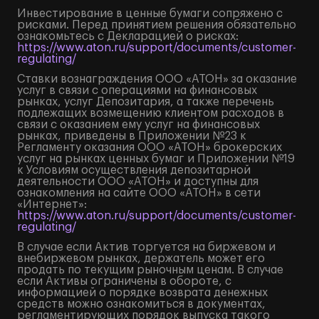
Инвестирование в ценные бумаги сопряжено с
рисками. Перед принятием решения обязательно
ознакомьтесь с Декларацией о рисках:
https://www.aton.ru/support/documents/customer-
regulating/
Ставки вознаграждения ООО «АТОН» за оказание
услуг в связи с операциями на финансовых
рынках, услуг Депозитария, а также перечень
подлежащих возмещению клиентом расходов в
связи с оказанием ему услуг на финансовых
рынках, приведены в Приложении №23 к
Регламенту оказания ООО «АТОН» брокерских
услуг на рынках ценных бумаг и Приложении №19
к Условиям осуществления депозитарной
деятельности ООО «АТОН» и доступны для
ознакомления на сайте ООО «АТОН» в сети
«Интернет»:
https://www.aton.ru/support/documents/customer-
regulating/
В случае если Актив торгуется на биржевом и
внебиржевом рынках, держатель может его
продать по текущим рыночным ценам. В случае
если Активы ограничены в обороте, с
информацией о порядке возврата денежных
средств можно ознакомиться в документах,
регламентирующих порядок выпуска такого