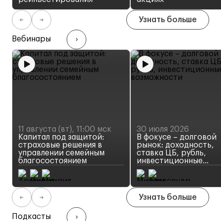
Узнать больше
Вебинары
11 августа (вт),
11:00 мск
30 июля 2026
Капитал под защитой:
В фокусе – долговой
страховые решения в
рынок: доходность,
управлении семейным
ставка ЦБ, рубль,
благосостоянием
инвестиционные
Страховые решения в
возможности
Как действовать
управлении
инвестору на росси
благосостоянием
долговом рынке
Узнать больше
Подкасты