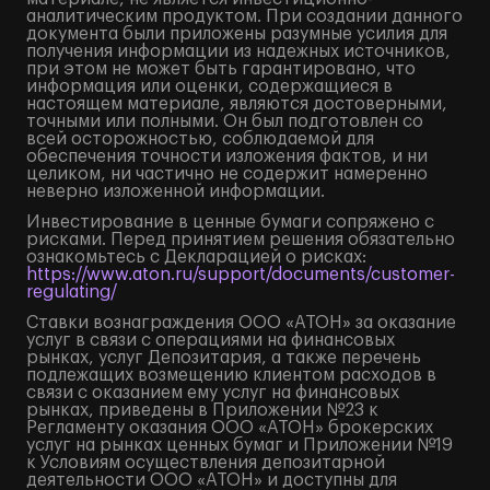
аналитическим продуктом. При создании данного
документа были приложены разумные усилия для
получения информации из надежных источников,
при этом не может быть гарантировано, что
информация или оценки, содержащиеся в
настоящем материале, являются достоверными,
точными или полными. Он был подготовлен со
всей осторожностью, соблюдаемой для
обеспечения точности изложения фактов, и ни
целиком, ни частично не содержит намеренно
неверно изложенной информации.
Инвестирование в ценные бумаги сопряжено с
рисками. Перед принятием решения обязательно
ознакомьтесь с Декларацией о рисках:
https://www.aton.ru/support/documents/customer-
regulating/
Ставки вознаграждения ООО «АТОН» за оказание
услуг в связи с операциями на финансовых
рынках, услуг Депозитария, а также перечень
подлежащих возмещению клиентом расходов в
связи с оказанием ему услуг на финансовых
рынках, приведены в Приложении №23 к
Регламенту оказания ООО «АТОН» брокерских
услуг на рынках ценных бумаг и Приложении №19
к Условиям осуществления депозитарной
деятельности ООО «АТОН» и доступны для