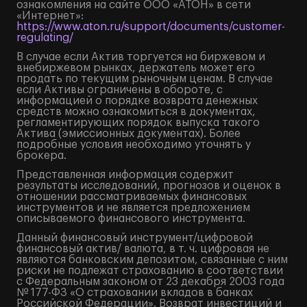
ознакомления на сайте ООО «АТОН» в сети
«Интернет»:
https://www.aton.ru/support/documents/customer-
regulating/
В случае если Актив торгуется на биржевом и
внебиржевом рынках, держатель может его
продать по текущим рыночным ценам. В случае
если Активы ограничены в обороте, с
информацией о порядке возврата денежных
средств можно ознакомиться в документах,
регламентирующих порядок выпуска такого
Актива (эмиссионных документах). Более
подробные условия необходимо уточнять у
брокера.
Представленная информация содержит
результаты исследований, прогнозов и оценок в
отношении рассматриваемых финансовых
инструментов и не является предложением
описываемого финансового инструмента.
Данный финансовый инструмент/цифровой
финансовый актив/ валюта, в т. ч. цифровая не
являются банковским депозитом, связанные с ним
риски не подлежат страхованию в соответствии
с Федеральным законом от 23 декабря 2003 года
№ 177-ФЗ «О страховании вкладов в банках
Российской Федерации». Возврат инвестиций и