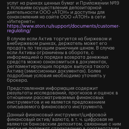
услуг на рынках ценных бумаг и Приложении №19
к Условиям осуществления депозитарной
деятельности ООО «АТОН» и доступны для
ознакомления на сайте ООО «АТОН» в сети
«Интернет»:
https://www.aton.ru/support/documents/customer-
regulating/
В случае если Актив торгуется на биржевом и
внебиржевом рынках, держатель может его
продать по текущим рыночным ценам. В случае
если Активы ограничены в обороте, с
информацией о порядке возврата денежных
средств можно ознакомиться в документах,
регламентирующих порядок выпуска такого
Актива (эмиссионных документах). Более
подробные условия необходимо уточнять у
брокера.
Представленная информация содержит
результаты исследований, прогнозов и оценок в
отношении рассматриваемых финансовых
инструментов и не является предложением
описываемого финансового инструмента.
Данный финансовый инструмент/цифровой
финансовый актив/ валюта, в т. ч. цифровая не
являются банковским депозитом, связанные с ним
риски не подлежат страхованию в соответствии