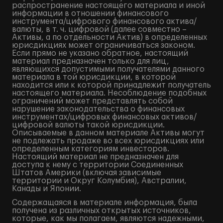
распространение настоящего материала и иной
информации в отношении финансового
инструмента/цифрового финансового актива/
валюты, в т. ч. цифровой (далее совместно –
Активы, а по отдельности Актив) в определенных
юрисдикциях может ограничиваться законом.
Если прямо не указано обратное, настоящий
материал предназначен только для лиц,
являющихся допустимыми получателями данного
материала в той юрисдикции, в которой
находится или к которой принадлежит получатель
настоящего материала. Несоблюдение подобных
ограничений может представлять собой
нарушение законодательства о финансовых
инструментах/цифровых финансовых активов/
цифровой валюты такой юрисдикции.
Описываемые в данном материале Активы могут
не подлежать продаже во всех юрисдикциях или
определенным категориям инвесторов.
Настоящий материал не предназначен для
доступа к нему с территории Соединенных
Штатов Америки (включая зависимые
территории и Округ Колумбия), Австралии,
Канады и Японии.
Содержащаяся в материале информация, была
получена из различных открытых источников,
которые, как мы полагаем, являются надежными,