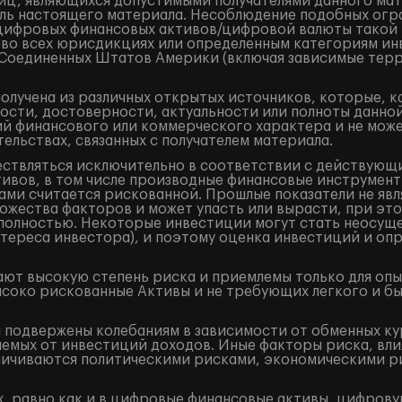
лиц, являющихся допустимыми получателями данного ма
ель настоящего материала. Несоблюдение подобных огр
/цифровых финансовых активов/цифровой валюты такой
 во всех юрисдикциях или определенным категориям ин
и Соединенных Штатов Америки (включая зависимые терр
лучена из различных открытых источников, которые, к
ости, достоверности, актуальности или полноты данно
 финансового или коммерческого характера и не может
ельствах, связанных с получателем материала.
ествляться исключительно в соответствии с действующ
ивов, в том числе производные финансовые инструменты 
ами считается рискованной. Прошлые показатели не явл
жества факторов и может упасть или вырасти, при это
и полностью. Некоторые инвестиции могут стать неосущ
тереса инвестора), и поэтому оценка инвестиций и оп
ют высокую степень риска и приемлемы только для оп
ысоко рискованные Активы и не требующих легкого и б
подвержены колебаниям в зависимости от обменных кур
аемых от инвестиций доходов. Иные факторы риска, вли
аничиваются политическими рисками, экономическими р
, равно как и в цифровые финансовые активы, цифрову