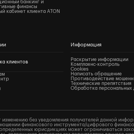
ионный банкинг и
тивные финансы
й кабинет клиента ATON
нии
Информация
Раскрытие информации
ка клиентов
Комплаенс-контроль
Cookies
Написать обращение
ам
Противодействие мошенн
ентр
Технические препятствия
Обработка персональных 
ы
 изменению без уведомления получателей данной инфор
ношении финансового инструмента/цифрового финансово
в определенных юрисдикциях может ограничиваться закон