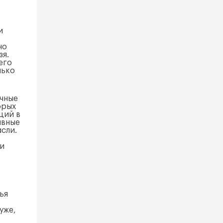
и
но
зя.
его
лько
ичные
орых
ций в
ивные
сли.
ии
ья
уже,