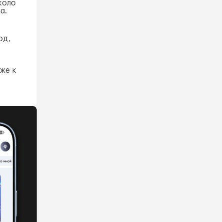
коло
а.
од,
же к