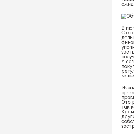
ожид
В ию
С эт
доль
фина
упол
заст
получ
А ес
поку
регу
моше
Изна
прое
прав
Это 
так 
Кром
друг
собс
заст