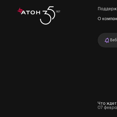
Поддерж
О компа
Веб
м»
Что ждет
07 февра