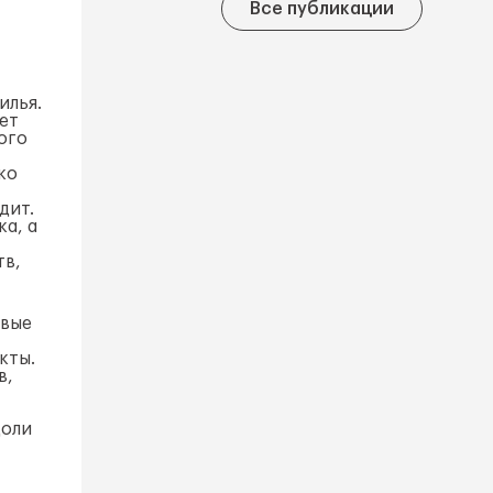
Все публикации
илья.
чет
ого
ко
дит.
ка, а
тв,
овые
кты.
в,
доли