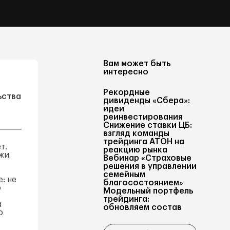
Вам может быть
интересно
Рекордные
ьства
дивиденды «Сбера»:
идеи
реинвестирования
Снижение ставки ЦБ:
взгляд команды
трейдинга АТОН на
т.
реакцию рынка
ажи
Вебинар «Страховые
решения в управлении
семейным
: не
благосостоянием»
о
Модельный портфель
трейдинга:
а
обновляем состав
о