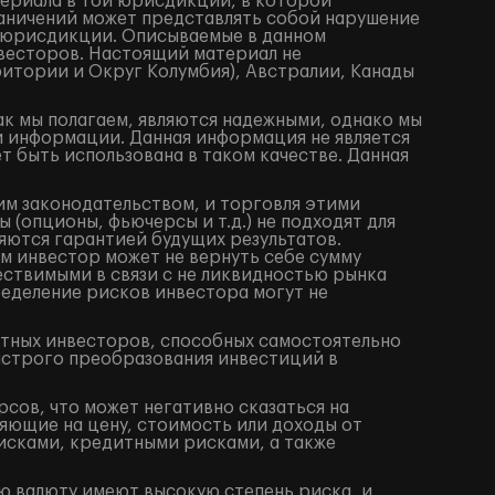
териала в той юрисдикции, в которой
аничений может представлять собой нарушение
 юрисдикции. Описываемые в данном
весторов. Настоящий материал не
итории и Округ Колумбия), Австралии, Канады
ак мы полагаем, являются надежными, однако мы
й информации. Данная информация не является
 быть использована в таком качестве. Данная
им законодательством, и торговля этими
(опционы, фьючерсы и т.д.) не подходят для
яются гарантией будущих результатов.
м инвестор может не вернуть себе сумму
ествимыми в связи с не ликвидностью рынка
ределение рисков инвестора могут не
ытных инвесторов, способных самостоятельно
ыстрого преобразования инвестиций в
сов, что может негативно сказаться на
яющие на цену, стоимость или доходы от
исками, кредитными рисками, а также
ю валюту имеют высокую степень риска, и