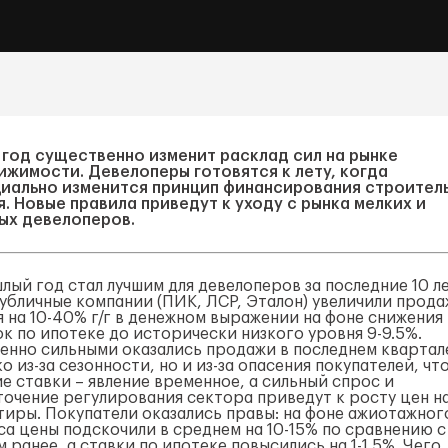
 год существенно изменит расклад сил на рынке
ижимости. Девелоперы готовятся к лету, когда
иально изменится принцип финансирования строител
я. Новые правила приведут к уходу с рынка мелких и
ых девелоперов.
ый год стал лучшим для девелоперов за последние 10 ле
публичные компании (ПИК, ЛСР, Эталон) увеличили прод
я на 10-40% г/г в денежном выражении на фоне снижения
ок по ипотеке до исторически низкого уровня 9-9.5%.
енно сильными оказались продажи в последнем квартале
о из-за сезонности, но и из-за опасения покупателей, чт
е ставки – явление временное, а сильный спрос и
точение регулирования сектора приведут к росту цен н
тиры. Покупатели оказались правы: на фоне ажиотажног
са цены подскочили в среднем на 10-15% по сравнению с
 ранее, а ставки по ипотеке повысились на 1-1.5%. Чего