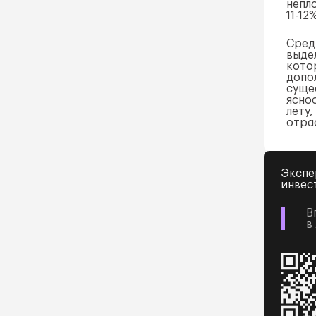
непл
11-12
Сред
выде
кото
допо
суще
ясно
лету,
отра
Экспе
инвес
В
в