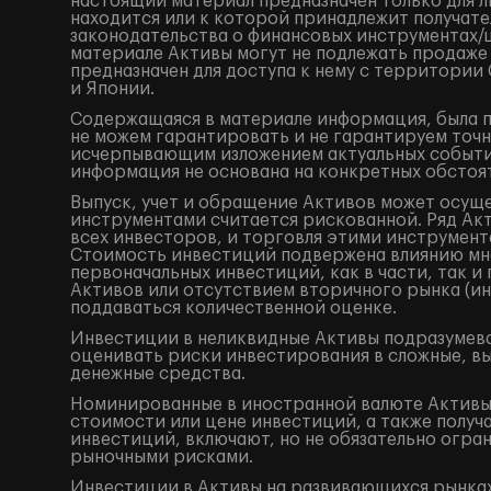
настоящий материал предназначен только для 
находится или к которой принадлежит получат
законодательства о финансовых инструментах
материале Активы могут не подлежать продаже
предназначен для доступа к нему с территори
и Японии.
Содержащаяся в материале информация, была по
не можем гарантировать и не гарантируем точн
исчерпывающим изложением актуальных событий
информация не основана на конкретных обстоят
Выпуск, учет и обращение Активов может осущ
инструментами считается рискованной. Ряд Акт
всех инвесторов, и торговля этими инструмент
Стоимость инвестиций подвержена влиянию мно
первоначальных инвестиций, как в части, так 
Активов или отсутствием вторичного рынка (ин
поддаваться количественной оценке.
Инвестиции в неликвидные Активы подразумева
оценивать риски инвестирования в сложные, в
денежные средства.
Номинированные в иностранной валюте Активы 
стоимости или цене инвестиций, а также получ
инвестиций, включают, но не обязательно огр
рыночными рисками.
Инвестиции в Активы на развивающихся рынках