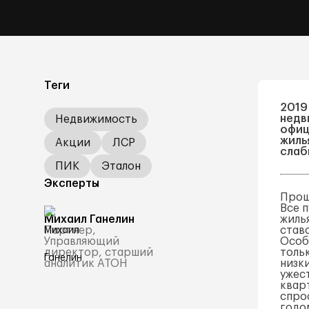
Теги
2019
недв
Недвижимость
офиц
жиль
Акции
ЛСР
слаб
ПИК
Эталон
Эксперты
Прошл
Все 
Михаил Ганелин
жиль
Партнер,
став
Управляющий
Особ
директор, старший
тольк
аналитик АТОН
низки
ужес
квар
спро
годом