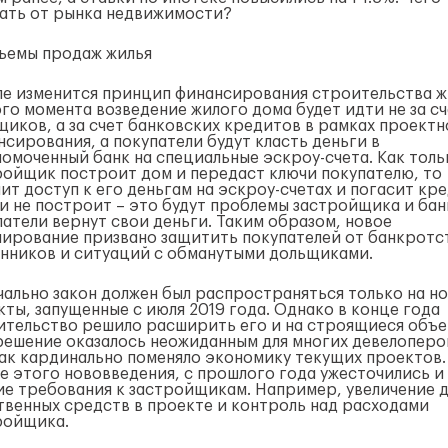
ать от рынка недвижимости?
ле изменится принцип финансирования строительства ж
ого момента возведение жилого дома будет идти не за с
щиков, а за счет банковских кредитов в рамках проектн
нсирования, а покупатели будут класть деньги в
номоченный банк на специальные эскроу-счета. Как толь
ройщик построит дом и передаст ключи покупателю, то
ит доступ к его деньгам на эскроу-счетах и погасит кре
ли не построит – это будут проблемы застройщика и бан
патели вернут свои деньги. Таким образом, новое
лирование призвано защитить покупателей от банкротс
нников и ситуаций с обманутыми дольщиками.
чально закон должен был распространяться только на н
кты, запущенные с июля 2019 года. Однако в конце года
ительство решило расширить его и на строящиеся объе
решение оказалось неожиданным для многих девелоперо
как кардинально поменяло экономику текущих проектов.
е этого нововведения, с прошлого года ужесточились и
ие требования к застройщикам. Например, увеличение 
твенных средств в проекте и контроль над расходами
ройщика.