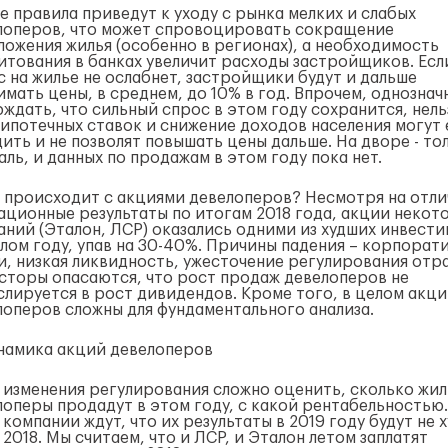
е правила приведут к уходу с рынка мелких и слабых
лоперов, что может спровоцировать сокращение
ложения жилья (особенно в регионах), а необходимость
итования в банках увеличит расходы застройщиков. Есл
с на жилье не ослабнет, застройщики будут и дальше
мать цены, в среднем, до 10% в год. Впрочем, однознач
ждать, что сильный спрос в этом году сохранится, нель
 ипотечных ставок и снижение доходов населения могут 
ить и не позволят повышать цены дальше. На дворе - то
ль, и данных по продажам в этом году пока нет.
о происходит с акциями девелоперов? Несмотря на отл
ационные результаты по итогам 2018 года, акции некот
аний (Эталон, ЛСР) оказались одними из худших инвести
лом году, упав на 30-40%. Причины падения – корпорат
и, низкая ликвидность, ужесточение регулирования отра
сторы опасаются, что рост продаж девелоперов не
слируется в рост дивидендов. Кроме того, в целом акц
лоперов сложны для фундаментального анализа.
а изменения регулирования сложно оценить, сколько жил
лоперы продадут в этом году, с какой рентабельностью.
компании ждут, что их результаты в 2019 году будут не х
 2018. Мы считаем, что и ЛСР, и Эталон летом заплатят