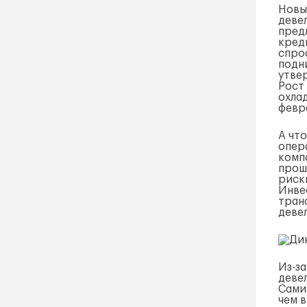
Новы
деве
пред
кред
спро
подни
утвер
Рост
охлад
февра
А чт
опер
комп
прош
риск
Инве
тран
деве
Из-з
деве
Сами 
чем в