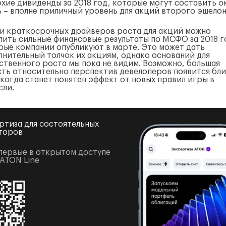
охие дивиденды за 2018 год, которые могут составить о
% – вполне приличный уровень для акций второго эшелон
и краткосрочных драйверов роста для акций можно
лить сильные финансовые результаты по МСФО за 2018 г
рые компании опубликуют в марте. Это может дать
лнительный толчок их акциям, однако оснований для
ственного роста мы пока не видим. Возможно, большая
сть относительно перспектив девелоперов появится бли
 когда станет понятен эффект от новых правил игры в
сли.
ртиза для состоятельных
торов
первые в открытом доступе
 ATON Line