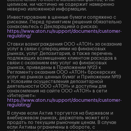
целиком, ни частично не содержит намеренно
неверно изложенной информации.
Инвестирование в ценные бумаги сопряжено с
рисками. Перед принятием решения обязательно
ознакомьтесь с Декларацией о рисках:
https://www.aton.ru/support/documents/customer-
regulating/
Ставки вознаграждения ООО «АТОН» за оказание
услуг в связи с операциями на финансовых
рынках, услуг Депозитария, а также перечень
подлежащих возмещению клиентом расходов в
связи с оказанием ему услуг на финансовых
рынках, приведены в Приложении №23 к
Регламенту оказания ООО «АТОН» брокерских
услуг на рынках ценных бумаг и Приложении №19
к Условиям осуществления депозитарной
деятельности ООО «АТОН» и доступны для
ознакомления на сайте ООО «АТОН» в сети
«Интернет»:
https://www.aton.ru/support/documents/customer-
regulating/
В случае если Актив торгуется на биржевом и
внебиржевом рынках, держатель может его
продать по текущим рыночным ценам. В случае
если Активы ограничены в обороте, с