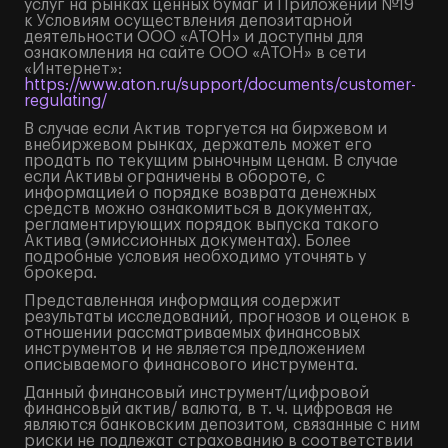
услуг на рынках ценных бумаг и Приложении №19
к Условиям осуществления депозитарной
деятельности ООО «АТОН» и доступны для
ознакомления на сайте ООО «АТОН» в сети
«Интернет»:
https://www.aton.ru/support/documents/customer-
regulating/
В случае если Актив торгуется на биржевом и
внебиржевом рынках, держатель может его
продать по текущим рыночным ценам. В случае
если Активы ограничены в обороте, с
информацией о порядке возврата денежных
средств можно ознакомиться в документах,
регламентирующих порядок выпуска такого
Актива (эмиссионных документах). Более
подробные условия необходимо уточнять у
брокера.
Представленная информация содержит
результаты исследований, прогнозов и оценок в
отношении рассматриваемых финансовых
инструментов и не является предложением
описываемого финансового инструмента.
Данный финансовый инструмент/цифровой
финансовый актив/ валюта, в т. ч. цифровая не
являются банковским депозитом, связанные с ним
риски не подлежат страхованию в соответствии