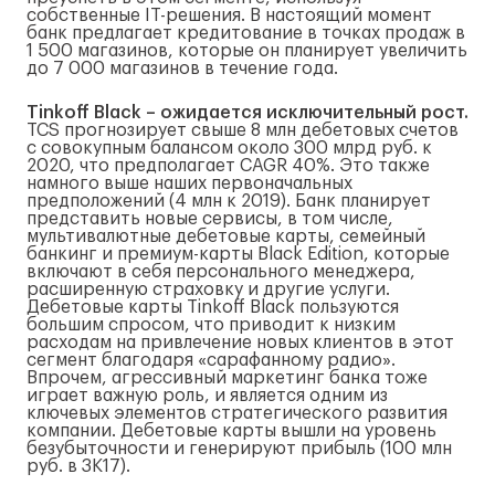
собственные IT-решения. В настоящий момент
банк предлагает кредитование в точках продаж в
1 500 магазинов, которые он планирует увеличить
до 7 000 магазинов в течение года.
Tinkoff Black – ожидается исключительный рост.
TCS прогнозирует свыше 8 млн дебетовых счетов
с совокупным балансом около 300 млрд руб. к
2020, что предполагает CAGR 40%. Это также
намного выше наших первоначальных
предположений (4 млн к 2019). Банк планирует
представить новые сервисы, в том числе,
мультивалютные дебетовые карты, семейный
банкинг и премиум-карты Black Edition, которые
включают в себя персонального менеджера,
расширенную страховку и другие услуги.
Дебетовые карты Tinkoff Black пользуются
большим спросом, что приводит к низким
расходам на привлечение новых клиентов в этот
сегмент благодаря «сарафанному радио».
Впрочем, агрессивный маркетинг банка тоже
играет важную роль, и является одним из
ключевых элементов стратегического развития
компании. Дебетовые карты вышли на уровень
безубыточности и генерируют прибыль (100 млн
руб. в 3К17).