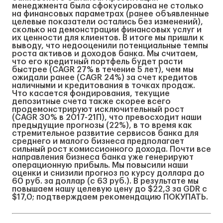
менеджмента была сфокусирована не столько
на финансовых параметрах (ранее объявленные
целевые показатели остались без изменений),
сколько на демонстрации финансовых услуг и
их ценности для клиентов. В итоге мы пришли к
выводу, что недооценили потенциальные темпы
роста активов и доходов банка. Мы считаем,
что его кредитный портфель будет расти
быстрее (CAGR 27% в течение 5 лет), чем мы
ожидали ранее (CAGR 24%) за счет кредитов
наличными и кредитования в точках продаж.
Что касается фондирования, текущие
депозитные счета также скорее всего
продемонстрируют исключительный рост
(CAGR 30% в 2017-21П), что превосходит наши
предыдущие прогнозы (22%), в то время как
стремительное развитие сервисов банка для
среднего и малого бизнеса предполагает
сильный рост комиссионного дохода. Почти все
направления бизнеса банка уже генерируют
операционную прибыль. Мы повысили наши
оценки и снизили прогноз по курсу доллара до
60 руб. за доллар (с 63 руб.). В результате мы
повышаем нашу целевую цену до $22,3 за GDR с
$17,0; подтверждаем рекомендацию ПОКУПАТЬ.