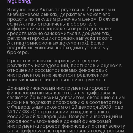
regulating/
В случае если Актив торгуется на биржевом и
внебиржевом рынках, держатель может его
продать по текущим рыночным ценам. В случае
если Активы ограничены в обороте, с
информацией о порядке возврата денежных
средств можно ознакомиться в документах,
регламентирующих порядок выпуска такого
Актива (эмиссионных документах). Более
подробные условия необходимо уточнять у
брокера.
Представленная информация содержит
результаты исследований, прогнозов и оценок в
отношении рассматриваемых финансовых
инструментов и не является предложением
описываемого финансового инструмента.
Данный финансовый инструмент/цифровой
финансовый актив/ валюта, в т. ч. цифровая не
являются банковским депозитом, связанные с ним
риски не подлежат страхованию в соответствии
с Федеральным законом от 23 декабря 2003 года
№ 177-ФЗ «О страховании вкладов в банках
Российской Федерации». Возврат инвестиций и
доходность вложений в данный финансовый
инструмент/цифровой финансовый актив/ валюту
в т. ч. цифровую не гарантированы государством.