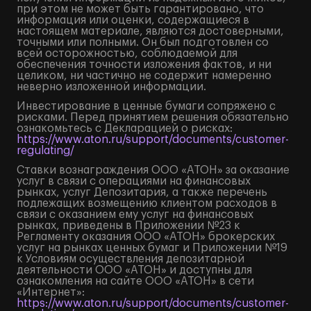
при этом не может быть гарантировано, что
информация или оценки, содержащиеся в
настоящем материале, являются достоверными,
точными или полными. Он был подготовлен со
всей осторожностью, соблюдаемой для
обеспечения точности изложения фактов, и ни
целиком, ни частично не содержит намеренно
неверно изложенной информации.
Инвестирование в ценные бумаги сопряжено с
рисками. Перед принятием решения обязательно
ознакомьтесь с Декларацией о рисках:
https://www.aton.ru/support/documents/customer-
regulating/
Ставки вознаграждения ООО «АТОН» за оказание
услуг в связи с операциями на финансовых
рынках, услуг Депозитария, а также перечень
подлежащих возмещению клиентом расходов в
связи с оказанием ему услуг на финансовых
рынках, приведены в Приложении №23 к
Регламенту оказания ООО «АТОН» брокерских
услуг на рынках ценных бумаг и Приложении №19
к Условиям осуществления депозитарной
деятельности ООО «АТОН» и доступны для
ознакомления на сайте ООО «АТОН» в сети
«Интернет»:
https://www.aton.ru/support/documents/customer-