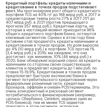
Кредитный портфель: кредиты наличными и
кредитование в точках продаж подстегивают
рост.
Мы прогнозируем рост общего кредитного
портфеля TCS на 40% г/г до 168 млрд руб. в 2017 и
среднегодовые темпы роста 27% в 2017-21П до
407 млрд руб. в 2021 (против предыдущего
прогноза 357 млрд руб.). Кредитные карты, на
которые в настоящий момент приходится 96%
общего кредитного портфеля банка, останутся
ключевым сегментом. Однако в этом году банк
активнее стал продвигать кредиты наличными и
кредитование в точках продаж. Их доля выросла
до 4% (10 млрд руб.) в портфеле TCS против 1%
(3,4 млрд руб.) в 2016; мы ожидаем, что она
достигнет, как минимум, 10% (46 млрд руб.) к
2020. Банк обнаружил хороший спрос на кредиты
наличными со стороны своих существующих
клиентов и предлагает кредиты до 1 млн руб. по
ставке 15-19,9%. Кредитование в точках продаж
предполагает быструю экспансию банка в
сегмент потребительского кредитования через
федеральные розничные сети, кредитных
брокеров, оффлайн и онлайн POSтерминалы. Это
очень конкурентный и рисковый сегмент
потребительского финансирования (например,
«дочка» Сбербанка, Cetelem, недавно ушла из
POS-бизнеса); тем не менее TCS надеется
преуспеть в этом сегменте, используя