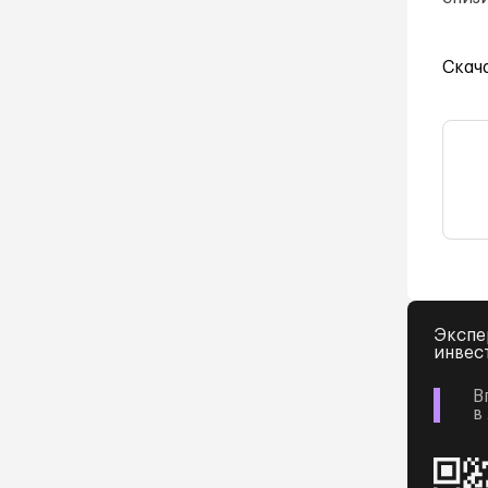
Скач
Экспе
инвес
В
в