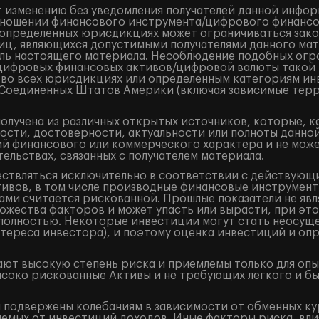
 изменению без уведомления получателей данной инфор
ношении финансового инструмента/цифрового финансово
в определенных юрисдикциях может ограничиваться закон
лиц, являющихся допустимыми получателями данного ма
ель настоящего материала. Несоблюдение подобных огр
/цифровых финансовых активов/цифровой валюты такой
 во всех юрисдикциях или определенным категориям ин
и Соединенных Штатов Америки (включая зависимые терр
лучена из различных открытых источников, которые, к
ости, достоверности, актуальности или полноты данно
 финансового или коммерческого характера и не может
ельствах, связанных с получателем материала.
ествляться исключительно в соответствии с действующ
ивов, в том числе производные финансовые инструменты 
ами считается рискованной. Прошлые показатели не явл
жества факторов и может упасть или вырасти, при это
и полностью. Некоторые инвестиции могут стать неосущ
тереса инвестора), и поэтому оценка инвестиций и оп
ют высокую степень риска и приемлемы только для оп
ысоко рискованные Активы и не требующих легкого и б
подвержены колебаниям в зависимости от обменных кур
аемых от инвестиций доходов. Иные факторы риска, вли