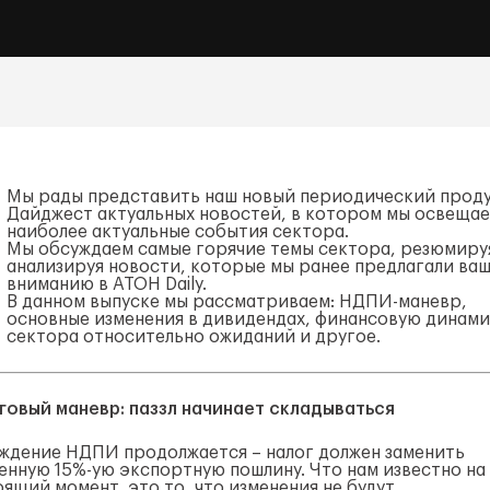
Мы рады представить наш новый периодический проду
Дайджест актуальных новостей, в котором мы освеща
наиболее актуальные события сектора.
Мы обсуждаем самые горячие темы сектора, резюмиру
анализируя новости, которые мы ранее предлагали ва
вниманию в АТОН Daily.
В данном выпуске мы рассматриваем: НДПИ-маневр,
основные изменения в дивидендах, финансовую динами
сектора относительно ожиданий и другое.
говый маневр: паззл начинает складываться
ждение НДПИ продолжается – налог должен заменить
енную 15%-ую экспортную пошлину. Что нам известно на
ящий момент, это то, что изменения не будут