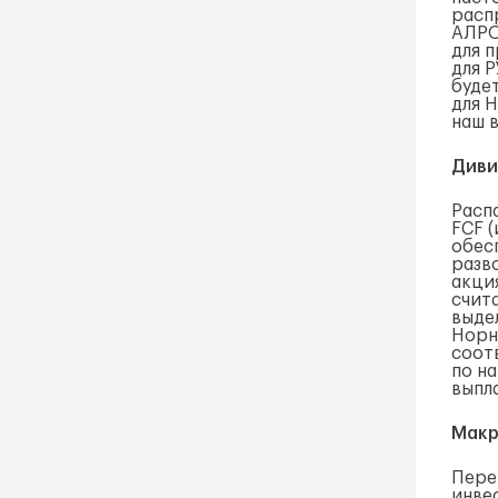
расп
АЛРО
для 
для 
буде
для 
наш в
Диви
Расп
FCF 
обес
разв
акци
счит
выде
Норн
соот
по н
выпла
Макр
Пере
инве