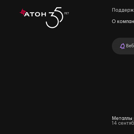
Поддерж
О компа
Веб
м»
Металлы 
14 сентя