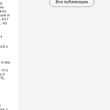
Все публикации
ля
ин
вно
вым и
А вот
, на
ат
ой к
 и мы
 что
ы в
5%,
у
ев с