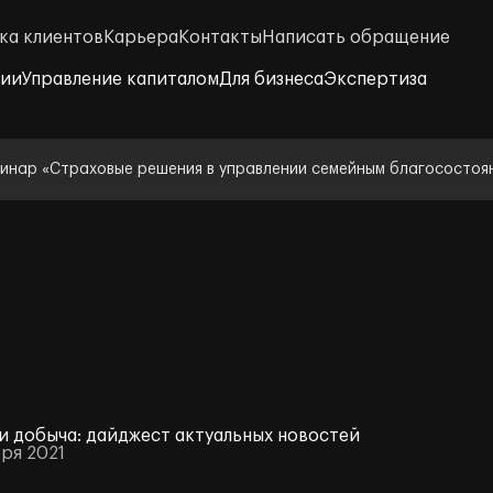
ка клиентов
Карьера
Контакты
Написать обращение
нии
Управление капиталом
Для бизнеса
Экспертиза
инар «Страховые решения в управлении семейным благосостоя
и добыча: дайджест актуальных новостей
бря 2021