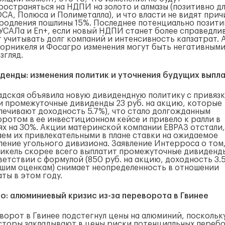
ространяться на НДПИ на золото и алмазы (позитивно д
СА, Полюса и Полиметалла), и что власти не видят прич
продления пошлины 15%. Последнее потенциально позити
РУСАЛа и En+, если новый НДПИ станет более справедли
т учитывать долг компаний и интенсивность капзатрат. 
Норникеля и Фосагро изменения могут быть негативными
згляд.
денды: изменения политик и уточнения будущих выпл
адская объявила новую дивидендную политику с привязк
(и промежуточные дивиденды 23 руб. на акцию, которые
печивают доходность 5.7%), что стало долгожданным
оротом в ее инвестиционном кейсе и привело к ралли в
ях на 30%. Акции материнской компании ЕВРАЗ отстали,
аем их привлекательными в плане ставки на ожидаемое
ление угольного дивизиона. Заявление Интерроса о том,
икель скорее всего выплатит промежуточные дивиденд
ветствии с формулой (850 руб. на акцию, доходность 3.
ашим оценкам) снимает неопределенность в отношении
ты в этом году.
о: алюминиевый кризис из-за переворота в Гвинее
ворот в Гвинее подстегнул цены на алюминий, поскольк
сторы закладывают в цены риски потенциальных перебо