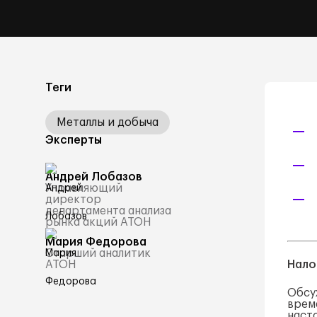
Теги
Металлы и добыча
Эксперты
Андрей Лобазов
Управляющий
директор
департамента анализа
рынка акций АТОН
Мария Федорова
Старший аналитик
АТОН
Нало
Обсу
врем
насто