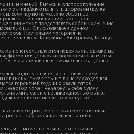
мации и мнений. Выпуск и распространение
го актива/валюты, в т. ч. цифровой (далее
ом. Если прямо не указано обратное,
териала в той юрисдикции, в которой
аничений может представлять собой нарушение
 юрисдикции. Описываемые в данном
весторов. Настоящий материал не
итории и Округ Колумбия), Австралии, Канады
ак мы полагаем, являются надежными, однако мы
й информации. Данная информация не является
 быть использована в таком качестве. Данная
им законодательством, и торговля этими
(опционы, фьючерсы и т.д.) не подходят для
яются гарантией будущих результатов.
м инвестор может не вернуть себе сумму
ествимыми в связи с не ликвидностью рынка
ределение рисков инвестора могут не
ытных инвесторов, способных самостоятельно
ыстрого преобразования инвестиций в
сов, что может негативно сказаться на
яющие на цену, стоимость или доходы от