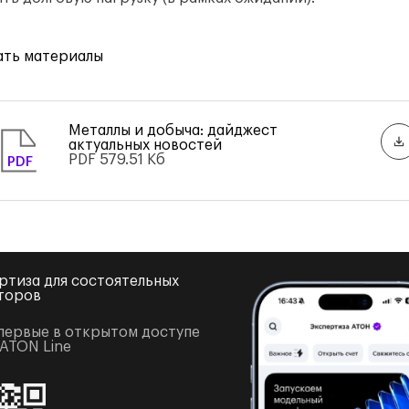
ать материалы
Металлы и добыча: дайджест
актуальных новостей
PDF
579.51 Кб
PDF
ртиза для состоятельных
торов
первые в открытом доступе
 ATON Line