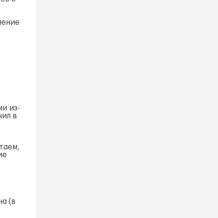
ление
и из-
чил в
итаем,
ие
а (в