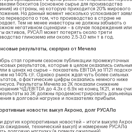
авками бокситов (основное сырье для производства
иния) из страны, на которую приходится 20% мирового
ложения. На данный момент несколько успокаивает заяв
ра переворота о том, что производство в стране не
радает. Тем не менее инвесторы не должны забывать о
ожном негативном сценарии – в случае повреждения или
ты активов, РУСАЛ может потерять около трети
водства глинозема или около 2.5-3.0 млн т в год.
нсовые результаты, сюрприз от Мечела
ябрь стал горячим сезоном публикации промежуточных
нсовых результатов, которые в целом оказались сильным
лли в ценах на сырье – показатель EBITDA за 1П21 подско
ем на 140% г/г. Однако рынок ждал чуть более сильных
льтатов, а фактические цифры оказались немного ниже
нсуса. Результаты Мечела за 2К показали снижение
ошения ЧД/EBITDA до 4.3x с 6.9x на конец 1К21, и мы сч
результаты за 3К должны продемонстрировать дальнейш
ения в долговой нагрузке и показателях прибыли.
оративные новости: выкуп Акрона, долг РУСАЛа
и других корпоративных новостей – итоги выкупа Акрон
ах ожиданий, технический выкуп) и намерение РУСАЛа
ить долговую нагрузку (в рамках ожиданий).