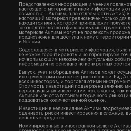
Представленная информация и мнения подлежат
настоящего материала и иной информации в от
совместно – Активы, а по отдельности Актив) 
настоящий материал предназначен только для 
находится или к которой принадлежит получат
законодательства о финансовых инструментах
материале Активы могут не подлежать продаже
предназначен для доступа к нему с территори
и Японии.
Содержащаяся в материале информация, была по
не можем гарантировать и не гарантируем точн
исчерпывающим изложением актуальных событий
информация не основана на конкретных обстоят
Выпуск, учет и обращение Активов может осущ
инструментами считается рискованной. Ряд Акт
всех инвесторов, и торговля этими инструмент
Стоимость инвестиций подвержена влиянию мно
первоначальных инвестиций, как в части, так 
Активов или отсутствием вторичного рынка (ин
поддаваться количественной оценке.
Инвестиции в неликвидные Активы подразумева
оценивать риски инвестирования в сложные, в
денежные средства.
Номинированные в иностранной валюте Активы 
стоимости или цене инвестиций, а также получ