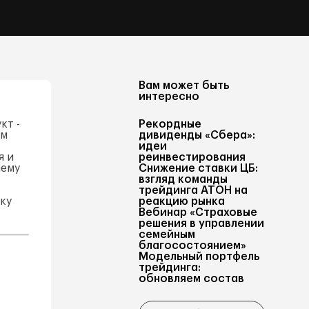
Вам может быть
интересно
кт -
Рекордные
ем
дивиденды «Сбера»:
идеи
я и
реинвестирования
шему
Снижение ставки ЦБ:
взгляд команды
трейдинга АТОН на
ку
реакцию рынка
Вебинар «Страховые
решения в управлении
семейным
благосостоянием»
Модельный портфель
трейдинга:
обновляем состав