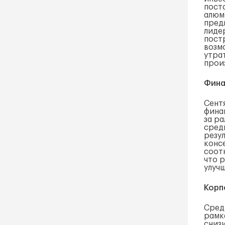
пост
алюм
пред
лиде
пост
возм
утра
произ
Фина
Сент
фина
за ра
средн
резу
консе
соотн
что 
улучш
Корп
Сред
рамк
сниз