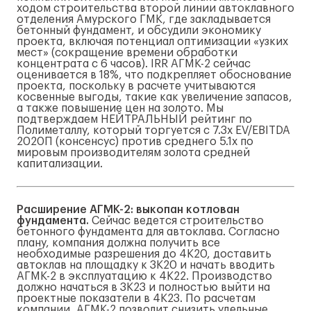
ходом строительства второй линии автоклавного
отделения Амурского ГМК, где закладывается
бетонный фундамент, и обсудили экономику
проекта, включая потенциал оптимизации «узких
мест» (сокращение времени обработки
концентрата с 6 часов). IRR АГМК-2 сейчас
оценивается в 18%, что подкрепляет обоснование
проекта, поскольку в расчете учитываются
косвенные выгоды, такие как увеличение запасов,
а также повышение цен на золото. Мы
подтверждаем НЕЙТРАЛЬНЫЙ рейтинг по
Полиметаллу, который торгуется с 7.3x EV/EBITDA
2020П (консенсус) против среднего 5.1x по
мировым производителям золота средней
капитализации.
Расширение АГМК-2: выкопан котлован
фундамента.
Сейчас ведется строительство
бетонного фундамента для автоклава. Согласно
плану, компания должна получить все
необходимые разрешения до 4К20, доставить
автоклав на площадку к 3К20 и начать вводить
АГМК-2 в эксплуатацию к 4К22. Производство
должно начаться в 3К23 и полностью выйти на
проектные показатели в 4К23. По расчетам
компании, АГМК-2 позволит снизить удельные