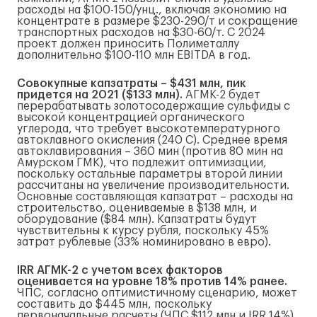
расходы на $100-150/унц., включая экономию на
концентрате в размере $230-290/т и сокращение
транспортных расходов на $30-60/т. С 2024
проект должен приносить Полиметаллу
дополнительно $100-110 млн EBITDA в год.
Совокупные капзатраты – $431 млн, пик
придется на 2021 ($133 млн).
АГМК-2 будет
перерабатывать золотосодержащие сульфиды с
высокой концентрацией органического
углерода, что требует высокотемпературного
автоклавного окисления (240 С). Среднее время
автоклавирования – 360 мин (против 80 мин на
Амурском ГМК), что подлежит оптимизации,
поскольку остальные параметры второй линии
рассчитаны на увеличение производительности.
Основные составляющая капзатрат – расходы на
строительство, оцениваемые в $138 млн, и
оборудование ($84 млн). Капзатраты будут
чувствительны к курсу рубля, поскольку 45%
затрат рублевые (33% номинировано в евро).
IRR АГМК-2 с учетом всех факторов
оценивается на уровне 18% против 14% ранее.
ЧПС, согласно оптимистичному сценарию, может
составить до $445 млн, поскольку
первоначальные расчеты (ЧПС $112 млн и IRR 14%)