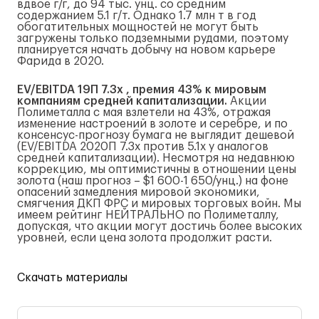
вдвое г/г, до 94 тыс. унц. со средним
содержанием 5.1 г/т. Однако 1.7 млн т в год
обогатительных мощностей не могут быть
загружены только подземными рудами, поэтому
планируется начать добычу на новом карьере
Фарида в 2020.
EV/EBITDA 19П 7.3x , премия 43% к мировым
компаниям средней капитализации.
Акции
Полиметалла с мая взлетели на 43%, отражая
изменение настроений в золоте и серебре, и по
консенсус-прогнозу бумага не выглядит дешевой
(EV/EBITDA 2020П 7.3x против 5.1x у аналогов
средней капитализации). Несмотря на недавнюю
коррекцию, мы оптимистичны в отношении цены
золота (наш прогноз – $1 600-1 650/унц.) на фоне
опасений замедления мировой экономики,
смягчения ДКП ФРС и мировых торговых войн. Мы
имеем рейтинг НЕЙТРАЛЬНО по Полиметаллу,
допуская, что акции могут достичь более высоких
уровней, если цена золота продолжит расти.
Скачать материалы