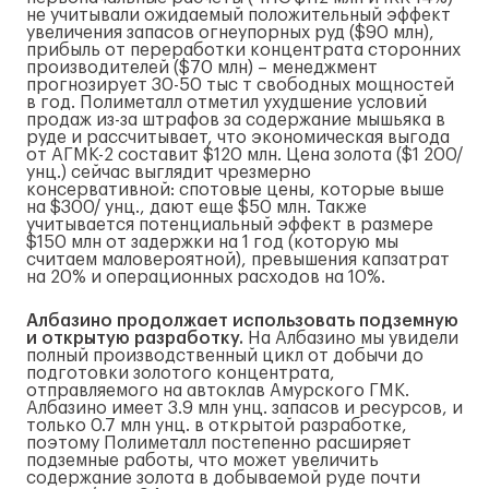
не учитывали ожидаемый положительный эффект
увеличения запасов огнеупорных руд ($90 млн),
прибыль от переработки концентрата сторонних
производителей ($70 млн) – менеджмент
прогнозирует 30-50 тыс т свободных мощностей
в год. Полиметалл отметил ухудшение условий
продаж из-за штрафов за содержание мышьяка в
руде и рассчитывает, что экономическая выгода
от АГМК-2 составит $120 млн. Цена золота ($1 200/
унц.) сейчас выглядит чрезмерно
консервативной: спотовые цены, которые выше
на $300/ унц., дают еще $50 млн. Также
учитывается потенциальный эффект в размере
$150 млн от задержки на 1 год (которую мы
считаем маловероятной), превышения капзатрат
на 20% и операционных расходов на 10%.
Албазино продолжает использовать подземную
и открытую разработку.
На Албазино мы увидели
полный производственный цикл от добычи до
подготовки золотого концентрата,
отправляемого на автоклав Амурского ГМК.
Албазино имеет 3.9 млн унц. запасов и ресурсов, и
только 0.7 млн унц. в открытой разработке,
поэтому Полиметалл постепенно расширяет
подземные работы, что может увеличить
содержание золота в добываемой руде почти