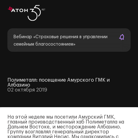
Вебинар «Страховые решения в управлении
семейным благосостоянием»
Полиметалл: посещение Амурского ГМК и
Албазино
02 октября 2019
На этой неделе мы посетили Амурский ГМК,
главный производственный хаб Полиметалла на
Дальнем Востоке, и месторождение Албазино.
Группу возглавлял генеральный директор
компании Виталий Несис. Мы ознакомились с