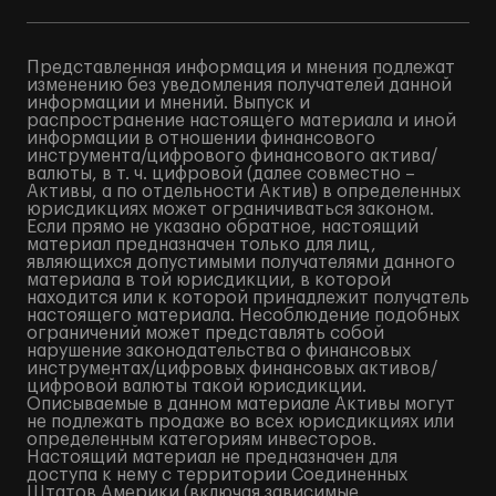
Представленная информация и мнения подлежат
изменению без уведомления получателей данной
информации и мнений. Выпуск и
распространение настоящего материала и иной
информации в отношении финансового
инструмента/цифрового финансового актива/
валюты, в т. ч. цифровой (далее совместно –
Активы, а по отдельности Актив) в определенных
юрисдикциях может ограничиваться законом.
Если прямо не указано обратное, настоящий
материал предназначен только для лиц,
являющихся допустимыми получателями данного
материала в той юрисдикции, в которой
находится или к которой принадлежит получатель
настоящего материала. Несоблюдение подобных
ограничений может представлять собой
нарушение законодательства о финансовых
инструментах/цифровых финансовых активов/
цифровой валюты такой юрисдикции.
Описываемые в данном материале Активы могут
не подлежать продаже во всех юрисдикциях или
определенным категориям инвесторов.
Настоящий материал не предназначен для
доступа к нему с территории Соединенных
Штатов Америки (включая зависимые