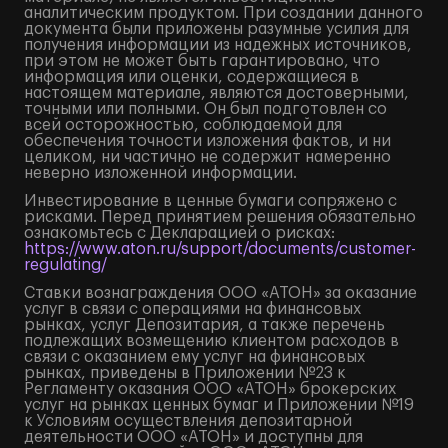
аналитическим продуктом. При создании данного
документа были приложены разумные усилия для
получения информации из надежных источников,
при этом не может быть гарантировано, что
информация или оценки, содержащиеся в
настоящем материале, являются достоверными,
точными или полными. Он был подготовлен со
всей осторожностью, соблюдаемой для
обеспечения точности изложения фактов, и ни
целиком, ни частично не содержит намеренно
неверно изложенной информации.
Инвестирование в ценные бумаги сопряжено с
рисками. Перед принятием решения обязательно
ознакомьтесь с Декларацией о рисках:
https://www.aton.ru/support/documents/customer-
regulating/
Ставки вознаграждения ООО «АТОН» за оказание
услуг в связи с операциями на финансовых
рынках, услуг Депозитария, а также перечень
подлежащих возмещению клиентом расходов в
связи с оказанием ему услуг на финансовых
рынках, приведены в Приложении №23 к
Регламенту оказания ООО «АТОН» брокерских
услуг на рынках ценных бумаг и Приложении №19
к Условиям осуществления депозитарной
деятельности ООО «АТОН» и доступны для