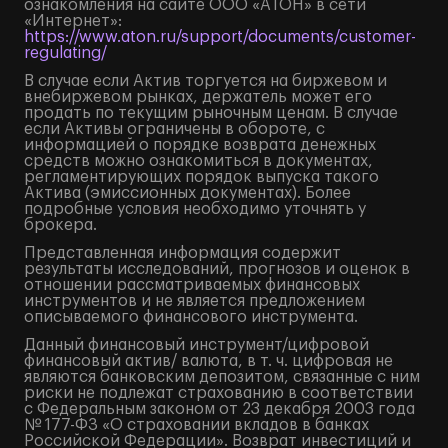
ознакомления на сайте ООО «АТОН» в сети
«Интернет»:
https://www.aton.ru/support/documents/customer-
regulating/
В случае если Актив торгуется на биржевом и
внебиржевом рынках, держатель может его
продать по текущим рыночным ценам. В случае
если Активы ограничены в обороте, с
информацией о порядке возврата денежных
средств можно ознакомиться в документах,
регламентирующих порядок выпуска такого
Актива (эмиссионных документах). Более
подробные условия необходимо уточнять у
брокера.
Представленная информация содержит
результаты исследований, прогнозов и оценок в
отношении рассматриваемых финансовых
инструментов и не является предложением
описываемого финансового инструмента.
Данный финансовый инструмент/цифровой
финансовый актив/ валюта, в т. ч. цифровая не
являются банковским депозитом, связанные с ним
риски не подлежат страхованию в соответствии
с Федеральным законом от 23 декабря 2003 года
№ 177-ФЗ «О страховании вкладов в банках
Российской Федерации». Возврат инвестиций и