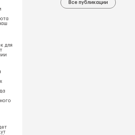
Все публикации
и
люта
наш
к для
т
нии
я
х
рда
дного
дет
дут