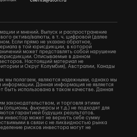
clients@aton.ru
мации и мнений. Выпуск и распространение
го актива/валюты, в т. ч. цифровой (далее
ом. Если прямо не указано обратное,
териала в той юрисдикции, в которой
аничений может представлять собой нарушение
 юрисдикции. Описываемые в данном
весторов. Настоящий материал не
итории и Округ Колумбия), Австралии, Канады
ак мы полагаем, являются надежными, однако мы
й информации. Данная информация не является
 быть использована в таком качестве. Данная
им законодательством, и торговля этими
(опционы, фьючерсы и т.д.) не подходят для
яются гарантией будущих результатов.
м инвестор может не вернуть себе сумму
ествимыми в связи с не ликвидностью рынка
ределение рисков инвестора могут не