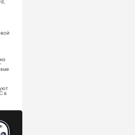
d,
овой
жно
у
овые
вуют
C в