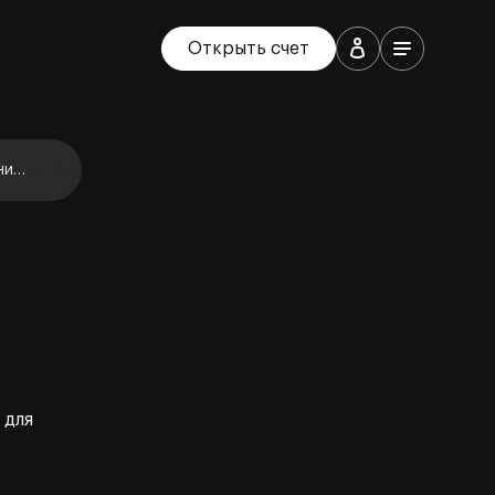
Открыть счет
ние
 для