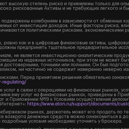
ют высокую степень риска и приемлемы только для оп
ысоко рискованные Активы и не требующих легкого и б
подвержены колебаниям в зависимости от обменных кур
аемых от инвестиций доходов. Иные факторы риска, вли
аничиваются политическими рисками, экономическими р
, равно как и в цифровые финансовые активы, цифрову
должны предпринять тщательное предварительное иссл
але, не является инвестиционно-аналитическим продук
рмации из надежных источников, при этом не может бы
я достоверными, точными или полными. Он был подгото
целиком, ни частично не содержит намеренно неверно 
рисками. Перед принятием решения обязательно ознаком
-regulating/
 услуг в связи с операциями на финансовых рынках, ус
нием ему услуг на финансовых рынках, приведены в Пр
маг и Приложении №19 к Условиям осуществления депоз
«Интернет»:
https://www.aton.ru/support/documents/custo
внебиржевом рынках, держатель может его продать по т
ке возврата денежных средств можно ознакомиться в д
е подробные условия необходимо уточнять у брокера.