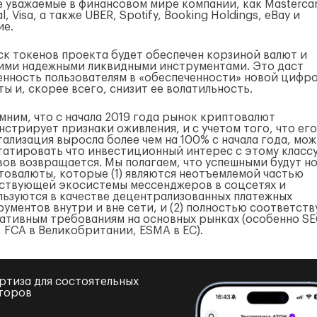
е уважаемые в финансовом мире компании, как Mastercar
l, Visa, а также UBER, Spotify, Booking Holdings, eBay и
ие.
ск токенов проекта будет обеспечен корзиной валют и
ими надежными ликвидными инструментами. Это даст
енность пользователям в «обеспеченности» новой цифр
ы и, скорее всего, снизит ее волатильность.
мним, что с начала 2019 года рынок криптовалют
нстрирует признаки оживления, и с учетом того, что его
тализация выросла более чем на 100% с начала года, мо
татировать что инвестиционный интерес с этому класс
вов возвращается. Мы полагаем, что успешными будут н
товалюты, которые (1) являются неотъемлемой частью
ствующей экосистемы мессенджеров в соцсетях и
льзуются в качестве децентрализованных платежных
рументов внутри и вне сети, и (2) полностью соответст
ативным требованиям на основных рынках (особенно SE
 FCA в Великобритании, ESMA в ЕС).
ртиза для состоятельных
торов