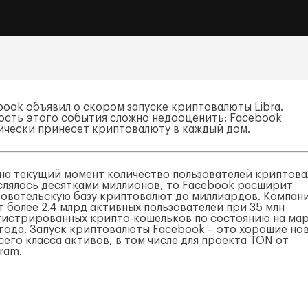
book объявил о скором запуске криптовалюты Libra.
ость этого события сложно недооценить: Facebook
ически принесет криптовалюту в каждый дом.
 на текущий момент количество пользователей криптов
слялось десятками миллионов, то Facebook расширит
зовательскую базу криптовалют до миллиардов. Компан
т более 2.4 млрд активных пользователей при 35 млн
гистрированных крипто-кошельков по состоянию на ма
 года. Запуск криптовалюты Facebook – это хорошие но
сего класса активов, в том числе для проекта TON от
ram.