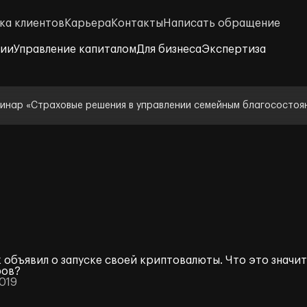
ка клиентов
Карьера
Контакты
Написать обращение
нии
Управление капиталом
Для бизнеса
Экспертиза
инар «Страховые решения в управлении семейным благосостоя
 объявил о запуске своей криптовалюты. Что это значит
ров?
2019