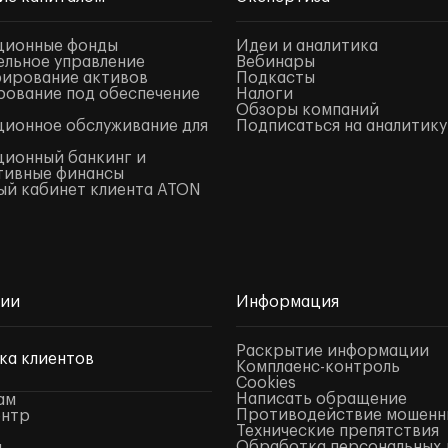
ционные фонды
Идеи и аналитика
льное управление
Вебинары
ирование активов
Подкасты
ование под обеспечение
Налоги
Обзоры компаний
ионное обслуживание для
Подписаться на аналитику
ионный банкинг и
тивные финансы
й кабинет клиента ATON
нии
Информация
Раскрытие информации
ка клиентов
Комплаенс-контроль
Cookies
Написать обращение
ам
Противодействие мошенн
ентр
Технические препятствия
Обработка персональных 