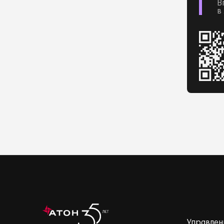
В
в
Управлен