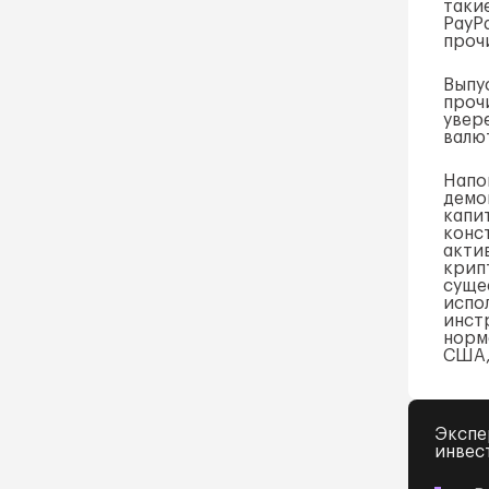
таки
PayPa
проч
Выпу
проч
увер
валют
Напо
демо
капи
конс
акти
крип
суще
испо
инст
норм
США,
Экспе
инвес