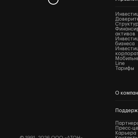
Инвести
Доверите
Структур
Финансир
активов
Инвестиц
бизнеса
Инвестиц
корпора
Мобильны
Line
Тарифы
О компа
Поддерж
Партнер
Пресс-ц
Карьера