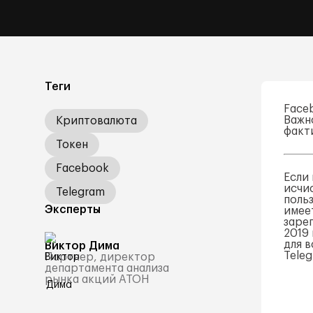
Теги
Face
Важн
Криптовалюта
факт
Токен
Facebook
Если
исчи
Telegram
поль
Эксперты
имее
заре
2019
для в
Виктор Дима
Teleg
Партнер, директор
департамента анализа
рынка акций АТОН