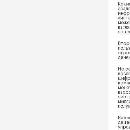
Каки
созд
инфр
«инт
може
взгл
соцс
Втор
поль
огро
дене
Но о
вовл
цифр
комп
монет
взро
сист
милл
полу
Важн
деце
упра