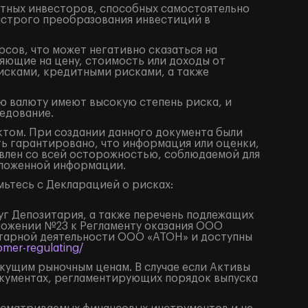
ытных инвесторов, способных самостоятельно
ыстрого преобразования инвестиций в
сов, что может негативно сказаться на
яющие на цену, стоимость или доходы от
исками, кредитными рисками, а также
ю валюту имеют высокую степень риска, и
едование.
том. При создании данного документа были
ть гарантировано, что информация или оценки,
влен со всей осторожностью, соблюдаемой для
изложенной информации.
ьтесь с Декларацией о рисках:
луг Депозитария, а также перечень подлежащих
иложении №23 к Регламенту оказания ООО
итарной деятельности ООО «АТОН» и доступны
mer-regulating/
екущим рыночным ценам. В случае если Активы
окументах, регламентирующих порядок выпуска