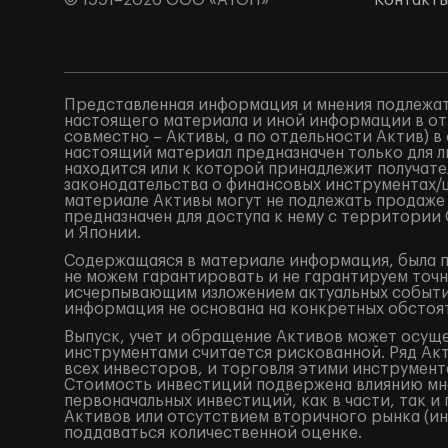
© 1991–2026 ООО «АТОН»
Контакт
Представленная информация и мнения подлежат
настоящего материала и иной информации в от
совместно – Активы, а по отдельности Актив) 
настоящий материал предназначен только для 
находится или к которой принадлежит получат
законодательства о финансовых инструментах
материале Активы могут не подлежать продаже
предназначен для доступа к нему с территори
и Японии.
Содержащаяся в материале информация, была по
не можем гарантировать и не гарантируем точн
исчерпывающим изложением актуальных событий
информация не основана на конкретных обстоят
Выпуск, учет и обращение Активов может осущ
инструментами считается рискованной. Ряд Акт
всех инвесторов, и торговля этими инструмент
Стоимость инвестиций подвержена влиянию мно
первоначальных инвестиций, как в части, так 
Активов или отсутствием вторичного рынка (ин
поддаваться количественной оценке.