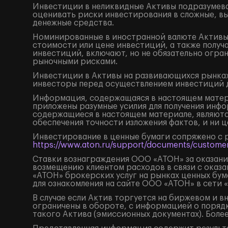
Инвестиции в неликвидные Активы подразумева
оценивать риски инвестирования в сложные, в
денежные средства.
Номинированные в иностранной валюте Активы 
стоимости или цене инвестиций, а также получ
инвестиций, включают, но не обязательно огр
рыночными рисками.
Инвестиции в Активы на развивающихся рынках
инвесторы перед осуществлением инвестиций 
Информация, содержащаяся в настоящем матери
приложены разумные усилия для получения инфо
содержащиеся в настоящем материале, являютс
обеспечения точности изложения фактов, и ни 
Инвестирование в ценные бумаги сопряжено с 
https://www.aton.ru/support/documents/customer
Ставки вознаграждения ООО «АТОН» за оказание
возмещению клиентом расходов в связи с оказа
«АТОН» брокерских услуг на рынках ценных бу
для ознакомления на сайте ООО «АТОН» в сети 
В случае если Актив торгуется на биржевом и 
ограничены в обороте, с информацией о поряд
такого Актива (эмиссионных документах). Боле