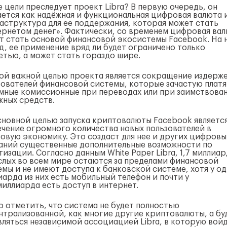
е цели преследует проект Libra? В первую очередь, он
ается как надёжная и функциональная цифровая валюта 
аструктура для ее поддержания, которая может стать
ернетом денег». Фактически, со временем цифровая ва
т стать основой финансовой экосистемы Facebook. На 
яд, ее применение вряд ли будет ограничено только
етью, а может стать гораздо шире.
ой важной целью проекта является сокращение издерже
зователей финансовой системы, которые зачастую платя
мные комиссионные при переводах или при заимствова
жных средств.
сновной целью запуска криптовалюты Facebook являетс
ечение огромного количества новых пользователей в
овую экономику. Это создаст для нее и других цифровы
аний существенные дополнительные возможности по
изации. Согласно данным White Paper Libra, 1,7 миллиа
слых во всем мире остаются за пределами финансовой
емы и не имеют доступа к банковской системе, хотя у о
иарда из них есть мобильный телефон и почти у
миллиарда есть доступ в интернет.
о отметить, что система не будет полностью
нтрализованной, как многие другие криптовалюты, а бу
вляться независимой ассоциацией Libra, в которую вой