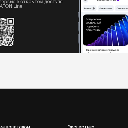
первые в открытом доступе
 ATON Line
ие капиталом
Экспертиза