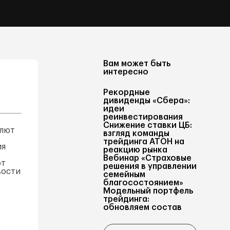
Вам может быть
интересно
Рекордные
дивиденды «Сбера»:
идеи
реинвестирования
Снижение ставки ЦБ:
алют
взгляд команды
трейдинга АТОН на
ия
реакцию рынка
Вебинар «Страховые
рт
решения в управлении
вости
семейным
благосостоянием»
Модельный портфель
трейдинга:
обновляем состав