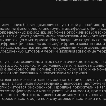
ы
 изменению без уведомления получателей данной инфор
ношении финансового инструмента/цифрового финансово
в определенных юрисдикциях может ограничиваться закон
лиц, являющихся допустимыми получателями данного ма
ель настоящего материала. Несоблюдение подобных огр
/цифровых финансовых активов/цифровой валюты такой
 во всех юрисдикциях или определенным категориям ин
и Соединенных Штатов Америки (включая зависимые терр
лучена из различных открытых источников, которые, к
ости, достоверности, актуальности или полноты данно
 финансового или коммерческого характера и не может
ельствах, связанных с получателем материала.
ествляться исключительно в соответствии с действующ
ивов, в том числе производные финансовые инструменты 
ами считается рискованной. Прошлые показатели не явл
жества факторов и может упасть или вырасти, при это
и полностью. Некоторые инвестиции могут стать неосущ
тереса инвестора), и поэтому оценка инвестиций и оп