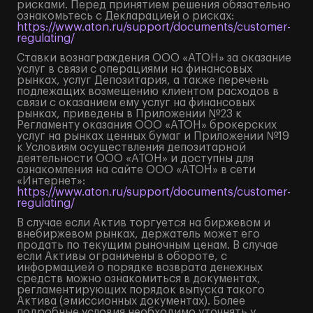
рисками. Перед принятием решения обязательно
ознакомьтесь с Декларацией о рисках:
https://www.aton.ru/support/documents/customer-
regulating/
Ставки вознаграждения ООО «АТОН» за оказание
услуг в связи с операциями на финансовых
рынках, услуг Депозитария, а также перечень
подлежащих возмещению клиентом расходов в
связи с оказанием ему услуг на финансовых
рынках, приведены в Приложении №23 к
Регламенту оказания ООО «АТОН» брокерских
услуг на рынках ценных бумаг и Приложении №19
к Условиям осуществления депозитарной
деятельности ООО «АТОН» и доступны для
ознакомления на сайте ООО «АТОН» в сети
«Интернет»:
https://www.aton.ru/support/documents/customer-
regulating/
В случае если Актив торгуется на биржевом и
внебиржевом рынках, держатель может его
продать по текущим рыночным ценам. В случае
если Активы ограничены в обороте, с
информацией о порядке возврата денежных
средств можно ознакомиться в документах,
регламентирующих порядок выпуска такого
Актива (эмиссионных документах). Более
подробные условия необходимо уточнять у