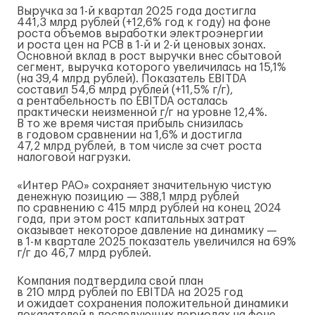
Выручка за
1-й
квартал 2025 года достигла
441,3 млрд рублей (+12,6% год к году) на фоне
роста объемов выработки электроэнергии
и роста цен на РСВ в
1-й
и
2-й
ценовых зонах.
Основной вклад в рост выручки внес сбытовой
сегмент, выручка которого увеличилась на 15,1%
(на 39,4 млрд рублей). Показатель EBITDA
составил 54,6 млрд рублей (+11,5%
г/г
),
а рентабельность по EBITDA осталась
практически неизменной
г/г
на уровне 12,4%.
В то же время чистая прибыль снизилась
в годовом сравнении на 1,6% и достигла
47,2 млрд рублей, в том числе за счет роста
налоговой нагрузки.
«Интер РАО» сохраняет значительную чистую
денежную позицию — 388,1 млрд рублей
по сравнению с 415 млрд рублей на конец 2024
года, при этом рост капитальных затрат
оказывает некоторое давление на динамику —
в
1-м
квартале 2025 показатель увеличился на 69%
г/г
до 46,7 млрд рублей.
Компания подтвердила свой план
в 210 млрд рублей по EBITDA на 2025 год
и ожидает сохранения положительной динамики