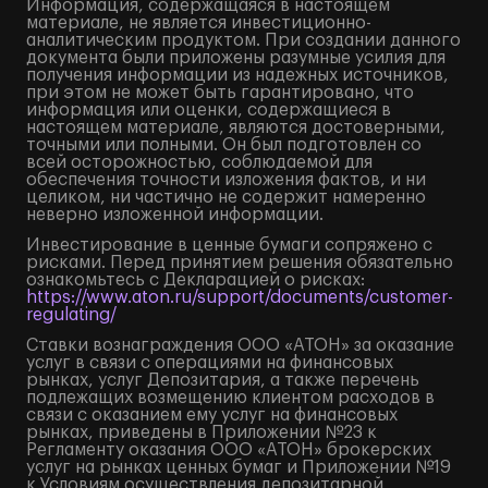
Информация, содержащаяся в настоящем
материале, не является инвестиционно-
аналитическим продуктом. При создании данного
документа были приложены разумные усилия для
получения информации из надежных источников,
при этом не может быть гарантировано, что
информация или оценки, содержащиеся в
настоящем материале, являются достоверными,
точными или полными. Он был подготовлен со
всей осторожностью, соблюдаемой для
обеспечения точности изложения фактов, и ни
целиком, ни частично не содержит намеренно
неверно изложенной информации.
Инвестирование в ценные бумаги сопряжено с
рисками. Перед принятием решения обязательно
ознакомьтесь с Декларацией о рисках:
https://www.aton.ru/support/documents/customer-
regulating/
Ставки вознаграждения ООО «АТОН» за оказание
услуг в связи с операциями на финансовых
рынках, услуг Депозитария, а также перечень
подлежащих возмещению клиентом расходов в
связи с оказанием ему услуг на финансовых
рынках, приведены в Приложении №23 к
Регламенту оказания ООО «АТОН» брокерских
услуг на рынках ценных бумаг и Приложении №19
к Условиям осуществления депозитарной