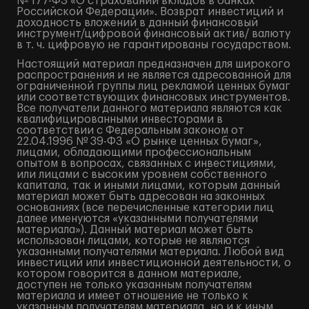
№ 177-ФЗ «О страховании вкладов в банках
Российской Федерации». Возврат инвестиций и
доходность вложений в данный финансовый
инструмент/цифровой финансовый актив/ валюту
в т. ч. цифровую не гарантированы государством.
Настоящий материал предназначен для широкого
распространения и не является адресованной для
ограниченной группы лиц рекламой ценных бумаг
или соответствующих финансовых инструментов.
Все получатели данного материала являются как
квалифицированными инвесторами в
соответствии с Федеральным законом от
22.04.1996 № 39-ФЗ «О рынке ценных бумаг»,
лицами, обладающими профессиональным
опытом в вопросах, связанных с инвестициями,
или лицами с высоким уровнем собственного
капитала, так и иными лицами, которым данный
материал может быть адресован на законных
основаниях (все перечисленные категории лиц
далее именуются «указанными получателями
материала»). Данный материал может быть
использован лицами, которые не являются
указанными получателями материала. Любой вид
инвестиций или инвестиционной деятельности, о
котором говорится в данном материале,
доступен не только указанным получателям
материала и имеет отношение не только к
указанным получателям материала, но и к иным