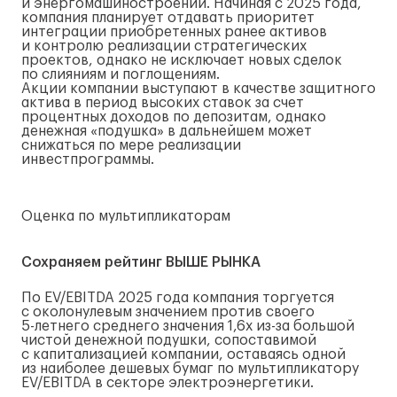
и энергомашиностроении. Начиная с 2025 года,
компания планирует отдавать приоритет
интеграции приобретенных ранее активов
и контролю реализации стратегических
проектов, однако не исключает новых сделок
по слияниям и поглощениям.
Акции компании выступают в качестве защитного
актива в период высоких ставок за счет
процентных доходов по депозитам, однако
денежная «подушка» в дальнейшем может
снижаться по мере реализации
инвестпрограммы.
Оценка по мультипликаторам
Сохраняем рейтинг ВЫШЕ РЫНКА
По EV/EBITDA 2025 года компания торгуется
с околонулевым значением против своего
5-летнего
среднего значения 1,6x
из-за
большой
чистой денежной подушки, сопоставимой
с капитализацией компании, оставаясь одной
из наиболее дешевых бумаг по мультипликатору
EV/EBITDA в секторе электроэнергетики.