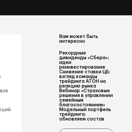
Вам может быть
интересно
Рекордные
дивиденды «Сбера»:
идеи
реинвестирования
Снижение ставки ЦБ:
л
взгляд команды
трейдинга АТОН на
»
реакцию рынка
ндов
Вебинар «Страховые
решения в управлении
семейным
благосостоянием»
кций
Модельный портфель
трейдинга:
обновляем состав