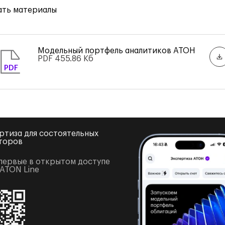
ать материалы
Модельный портфель аналитиков АТОН
PDF
455.86 Кб
PDF
ртиза для состоятельных
торов
первые в открытом доступе
 ATON Line