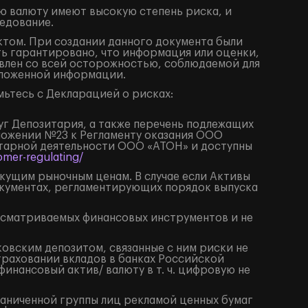
ю валюту имеют высокую степень риска, и
едование.
том. При создании данного документа были
ть гарантировано, что информация или оценки,
влен со всей осторожностью, соблюдаемой для
изложенной информации.
ьтесь с Декларацией о рисках:
луг Депозитария, а также перечень подлежащих
иложении №23 к Регламенту оказания ООО
итарной деятельности ООО «АТОН» и доступны
mer-regulating/
екущим рыночным ценам. В случае если Активы
окументах, регламентирующих порядок выпуска
ссматриваемых финансовых инструментов и не
ковским депозитом, связанные с ним риски не
траховании вкладов в банках Российской
нансовый актив/ валюту в т. ч. цифровую не
раниченной группы лиц рекламой ценных бумаг