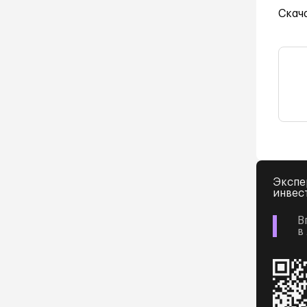
Скач
Экспе
инвес
В
в