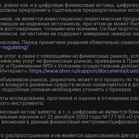
, равно как и в цифровые финансовые активы, цифрову
должны предпринять тщательное предварительное иссл
але, не является инвестиционно-аналитическим продук
рмации из надежных источников, при этом не может бы
я достоверными, точными или полными. Он был подгото
целиком, ни частично не содержит намеренно неверно 
рисками. Перед принятием решения обязательно ознаком
-regulating/
 услуг в связи с операциями на финансовых рынках, ус
нием ему услуг на финансовых рынках, приведены в Пр
маг и Приложении №19 к Условиям осуществления депоз
«Интернет»:
https://www.aton.ru/support/documents/custo
внебиржевом рынках, держатель может его продать по т
ке возврата денежных средств можно ознакомиться в д
е подробные условия необходимо уточнять у брокера.
ты исследований, прогнозов и оценок в отношении ра
ого инструмента.
овый актив/ валюта, в т. ч. цифровая не являются бан
льным законом от 23 декабря 2003 года № 177-ФЗ «О с
 вложений в данный финансовый инструмент/цифровой фи
о распространения и не является адресованной для ог