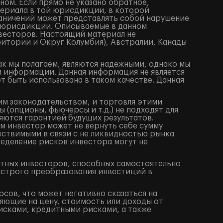
ом. Если прямо не указано обратное,
териала в той юрисдикции, в которой
аничений может представлять собой нарушение
 юрисдикции. Описываемые в данном
весторов. Настоящий материал не
итории и Округ Колумбия), Австралии, Канады
ак мы полагаем, являются надежными, однако мы
й информации. Данная информация не является
 быть использована в таком качестве. Данная
им законодательством, и торговля этими
(опционы, фьючерсы и т.д.) не подходят для
яются гарантией будущих результатов.
м инвестор может не вернуть себе сумму
ествимыми в связи с не ликвидностью рынка
ределение рисков инвестора могут не
ытных инвесторов, способных самостоятельно
ыстрого преобразования инвестиций в
сов, что может негативно сказаться на
яющие на цену, стоимость или доходы от
исками, кредитными рисками, а также