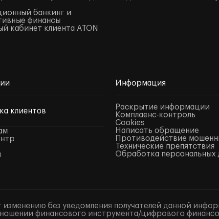
ионный банкинг и
тивные финансы
й кабинет клиента ATON
нии
Информация
Раскрытие информации
ка клиентов
Комплаенс-контроль
Cookies
Написать обращение
ам
Противодействие мошенн
ентр
Технические препятствия
Обработка персональных 
ы
 изменению без уведомления получателей данной инфор
ношении финансового инструмента/цифрового финансово