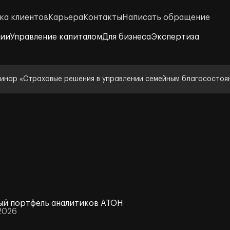
ка клиентов
Карьера
Контакты
Написать обращение
нии
Управление капиталом
Для бизнеса
Экспертиза
инар «Страховые решения в управлении семейным благосостоя
й портфель аналитиков АТОН
2026