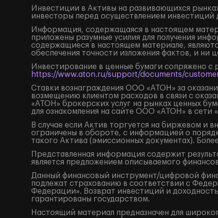
Инвестиции в Активы на развивающихся рынках
инвесторы перед осуществлением инвестиций 
Информация, содержащаяся в настоящем матери
приложены разумные усилия для получения инфо
содержащиеся в настоящем материале, являютс
обеспечения точности изложения фактов, и ни 
Инвестирование в ценные бумаги сопряжено с 
https://www.aton.ru/support/documents/customer
Ставки вознаграждения ООО «АТОН» за оказание
возмещению клиентом расходов в связи с оказа
«АТОН» брокерских услуг на рынках ценных бу
для ознакомления на сайте ООО «АТОН» в сети 
В случае если Актив торгуется на биржевом и 
ограничены в обороте, с информацией о поряд
такого Актива (эмиссионных документах). Боле
Представленная информация содержит результа
является предложением описываемого финансов
Данный финансовый инструмент/цифровой финанс
подлежат страхованию в соответствии с Федера
Федерации». Возврат инвестиций и доходность
гарантированы государством.
Настоящий материал предназначен для широког