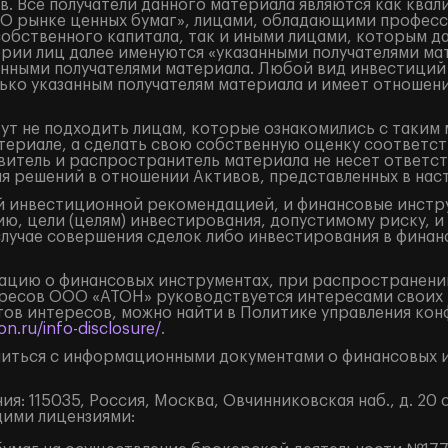
. Все получатели данного материала являются как кв
«О рынке ценных бумаг», лицами, обладающими професс
собственного капитала, так и иными лицами, которым д
ории лиц далее именуются «указанными получателями ма
занными получателями материала. Любой вид инвестиций
ько указанным получателям материала и имеет отношени
ут не подходить лицам, которые ознакомились с таким 
ериале, а сделать свою собственную оценку соответст
итель и распространитель материала не несет ответст
ия решений в отношении Активов, представленных в на
 инвестиционной рекомендацией, и финансовые инструм
ю, цели (целям) инвестирования, допустимому риску, и
случае совершения сделок либо инвестирования в финан
цию о финансовых инструментах, при распространении
ресов ООО «АТОН» руководствуется интересами своих 
ов интересов, можно найти в Политике управления кон
n.ru/info-disclosure/
.
иться с информационными документами о финансовых и
: 115035, Россия, Москва, Овчинниковская наб., д. 20 с
щими лицензиями: