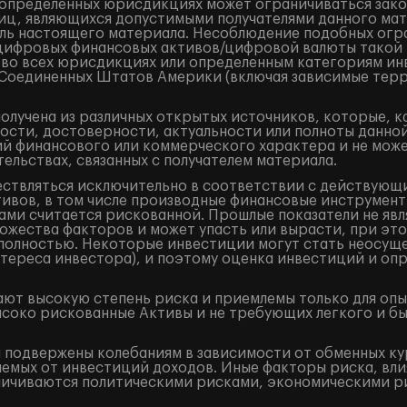
в определенных юрисдикциях может ограничиваться закон
лиц, являющихся допустимыми получателями данного ма
ель настоящего материала. Несоблюдение подобных огр
/цифровых финансовых активов/цифровой валюты такой
 во всех юрисдикциях или определенным категориям ин
и Соединенных Штатов Америки (включая зависимые терр
лучена из различных открытых источников, которые, к
ости, достоверности, актуальности или полноты данно
 финансового или коммерческого характера и не может
ельствах, связанных с получателем материала.
ествляться исключительно в соответствии с действующ
ивов, в том числе производные финансовые инструменты 
ами считается рискованной. Прошлые показатели не явл
жества факторов и может упасть или вырасти, при это
и полностью. Некоторые инвестиции могут стать неосущ
тереса инвестора), и поэтому оценка инвестиций и оп
ют высокую степень риска и приемлемы только для оп
ысоко рискованные Активы и не требующих легкого и б
подвержены колебаниям в зависимости от обменных кур
аемых от инвестиций доходов. Иные факторы риска, вли
аничиваются политическими рисками, экономическими р