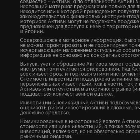
совместно – Активы, а по отдельности Актив) 
настоящий материал предназначен только для 
находится или к которой принадлежит получат
законодательства о финансовых инструментах
материале Активы могут не подлежать продаже
предназначен для доступа к нему с территори
и Японии.
Содержащаяся в материале информация, была по
не можем гарантировать и не гарантируем точн
исчерпывающим изложением актуальных событий
информация не основана на конкретных обстоят
Выпуск, учет и обращение Активов может осущ
инструментами считается рискованной. Ряд Акт
всех инвесторов, и торговля этими инструмент
Стоимость инвестиций подвержена влиянию мно
первоначальных инвестиций, как в части, так 
Активов или отсутствием вторичного рынка (ин
поддаваться количественной оценке.
Инвестиции в неликвидные Активы подразумева
оценивать риски инвестирования в сложные, в
денежные средства.
Номинированные в иностранной валюте Активы 
стоимости или цене инвестиций, а также получ
инвестиций, включают, но не обязательно огр
рыночными рисками.