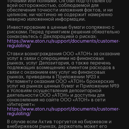
точными или полными. Он был подготовлен со
всей осторожностью, соблюдаемой для
обеспечения точности изложения фактов, и ни
целиком, ни частично не содержит намеренно
неверно изложенной информации.
Инвестирование в ценные бумаги сопряжено с
рисками. Перед принятием решения обязательно
ознакомьтесь с Декларацией о рисках:
https://www.aton.ru/support/documents/customer-
regulating/
Ставки вознаграждения ООО «АТОН» за оказание
услуг в связи с операциями на финансовых
рынках, услуг Депозитария, а также перечень
подлежащих возмещению клиентом расходов в
связи с оказанием ему услуг на финансовых
рынках, приведены в Приложении №23 к
Регламенту оказания ООО «АТОН» брокерских
услуг на рынках ценных бумаг и Приложении №19
к Условиям осуществления депозитарной
деятельности ООО «АТОН» и доступны для
ознакомления на сайте ООО «АТОН» в сети
«Интернет»:
https://www.aton.ru/support/documents/customer-
regulating/
В случае если Актив торгуется на биржевом и
внебиржевом рынках, держатель может его