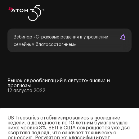
Вебинар «Страховые решения в управлении
семейным благосостоянием»
Рынок еврооблигаций в августе: анализ и
прогнозы
12 августа 2022
US Treasuries стабилизировались в последние
недели, а доходность по
10-летним
бумагам ушла
ниже уровня 3%. ВВП в США сокращается уже два
квартала подряд, что означает техническую
рецессию. Регулятор же классифицирует