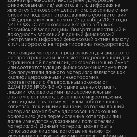
Данный финансовый инструмент/цифровой
финансовый актив/ валюта, в т. ч. цифровая не
являются банковским депозитом, связанные с ним
риски не подлежат страхованию в соответствии
с Федеральным законом от 23 декабря 2003 года
№ 177-ФЗ «О страховании вкладов в банках
Российской Федерации». Возврат инвестиций и
доходность вложений в данный финансовый
инструмент/цифровой финансовый актив/ валюту
в т. ч. цифровую не гарантированы государством.
Настоящий материал предназначен для широкого
распространения и не является адресованной для
ограниченной группы лиц рекламой ценных бумаг
или соответствующих финансовых инструментов.
Все получатели данного материала являются как
квалифицированными инвесторами в
соответствии с Федеральным законом от
22.04.1996 № 39-ФЗ «О рынке ценных бумаг»,
лицами, обладающими профессиональным
опытом в вопросах, связанных с инвестициями,
или лицами с высоким уровнем собственного
капитала, так и иными лицами, которым данный
материал может быть адресован на законных
основаниях (все перечисленные категории лиц
далее именуются «указанными получателями
материала»). Данный материал может быть
использован лицами, которые не являются
указанными получателями материала. Любой вид