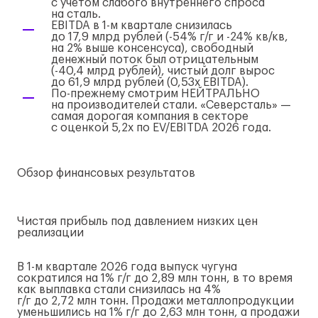
с учетом слабого внутреннего спроса
на сталь.
EBITDA в
1-м
квартале снизилась
до 17,9 млрд рублей (-54%
г/г
и -24% кв/кв,
на 2% выше консенсуса), свободный
денежный поток был отрицательным
(-40,4 млрд рублей), чистый долг вырос
до 61,9 млрд рублей (0,53х EBITDA).
По-прежнему
смотрим НЕЙТРАЛЬНО
на производителей стали. «Северсталь» —
самая дорогая компания в секторе
с оценкой 5,2х по EV/EBITDA 2026 года.
Обзор финансовых результатов
Чистая прибыль под давлением низких цен
реализации
В
1-м
квартале 2026 года выпуск чугуна
сократился на 1%
г/г
до 2,89 млн тонн, в то время
как выплавка стали снизилась на 4%
г/г
до 2,72 млн тонн. Продажи металлопродукции
уменьшились на 1%
г/г
до 2,63 млн тонн, а продажи