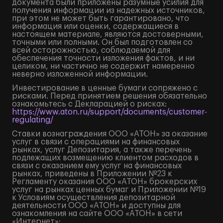
документа были приложены разумные усилия для
получения информации из надежных источников,
при этом не может быть гарантировано, что
информация или оценки, содержащиеся в
настоящем материале, являются достоверными,
точными или полными. Он был подготовлен со
всей осторожностью, соблюдаемой для
обеспечения точности изложения фактов, и ни
целиком, ни частично не содержит намеренно
неверно изложенной информации.
Инвестирование в ценные бумаги сопряжено с
рисками. Перед принятием решения обязательно
ознакомьтесь с Декларацией о рисках:
https://www.aton.ru/support/documents/customer-
regulating/
Ставки вознаграждения ООО «АТОН» за оказание
услуг в связи с операциями на финансовых
рынках, услуг Депозитария, а также перечень
подлежащих возмещению клиентом расходов в
связи с оказанием ему услуг на финансовых
рынках, приведены в Приложении №23 к
Регламенту оказания ООО «АТОН» брокерских
услуг на рынках ценных бумаг и Приложении №19
к Условиям осуществления депозитарной
деятельности ООО «АТОН» и доступны для
ознакомления на сайте ООО «АТОН» в сети
«Интернет»: