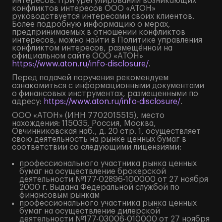
интересов. При урегулировании возникающих
конфликтов интересов ООО «АТОН»
руководствуется интересами своих клиентов.
Более подробную информацию о мерах,
предпринимаемых в отношении конфликтов
интересов, можно найти в Политике управления
конфликтом интересов, размещённой на
официальном сайте ООО «АТОН»
https://www.aton.ru/info-disclosure/
.
Перед подачей поручения рекомендуем
ознакомиться с информационными документами
о финансовых инструментах, размещенными по
адресу:
https://www.aton.ru/info-disclosure/
.
ООО «АТОН» (ИНН 7702015515), место
нахождения: 115035, Россия, Москва,
Овчинниковская наб., д. 20 стр. 1, осуществляет
свою деятельность на рынке ценных бумаг в
соответствии со следующими лицензиями:
профессионального участника рынка ценных
бумаг на осуществление брокерской
деятельности №177-02896-100000 от 27 ноября
2000 г. Выдана Федеральной службой по
финансовым рынкам
профессионального участника рынка ценных
бумаг на осуществление дилерской
деятельности №177-03006-010000 от 27 ноября