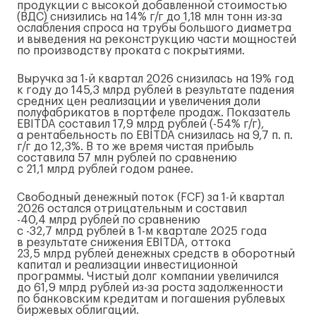
продукции с высокой добавленной стоимостью
(ВДС) снизились на 14%
г/г
до 1,18 млн тонн
из-за
ослабления спроса на трубы большого диаметра
и выведения на реконструкцию части мощностей
по производству проката с покрытиями.
Выручка за
1-й
квартал 2026 снизилась на 19% год
к году до 145,3 млрд рублей в результате падения
средних цен реализации и увеличения доли
полуфабрикатов в портфеле продаж. Показатель
EBITDA составил 17,9 млрд рублей (-54%
г/г
),
а рентабельность по EBITDA снизилась на 9,7 п. п.
г/г
до 12,3%. В то же время чистая прибыль
составила 57 млн рублей по сравнению
с 21,1 млрд рублей годом ранее.
Свободный денежный поток (FCF) за
1-й
квартал
2026 остался отрицательным и составил
-40,4 млрд рублей по сравнению
с -32,7 млрд рублей в
1-м
квартале 2025 года
в результате снижения EBITDA, оттока
23,5 млрд рублей денежных средств в оборотный
капитал и реализации инвестиционной
программы. Чистый долг компании увеличился
до 61,9 млрд рублей
из-за
роста задолженности
по банковским кредитам и погашения рублевых
биржевых облигаций.