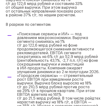
Выручка «Поиска» снизилась на 1%
г/г
до 122,6 млрд рублей и составила 33%
от общей выручки. При этом выручка
от остальных направлений показала рост
в районе 37%
г/г
, по нашим расчетам.
В разрезе по сегментам:
«Поисковые сервисы и ИИ» — под
давлением макроэкономики. Выручка
сегмента снизилась на 1%
г/г
до 122,6 млрд рублей на фоне
продолжающегося снижения активности
рекламодателей. EBITDA сегмента
сократилась на 6%
г/г
до 52,9 млрд рублей
(рентабельность 43,1%, -2,7 п.п.
г/г
) на фоне
сокращения выручки и инвестиций
в
ИИ-продукты
. Компания ожидает
улучшения динамики во
2-м
полугодии 2026.
«Городские сервисы» — стремительный
рост EBITDA при замедлении роста
выручки. Выручка блока выросла на 18%
г/г
до 210,5 млрд рублей против роста
на 29%
г/г
в прошлом квартале. При этом
EBITDA взлетела на 161%
г/г
до 21,5 млрд рублей. В том числе райдтех
нарастил выручку на 18%
г/г
, а EBITDA —