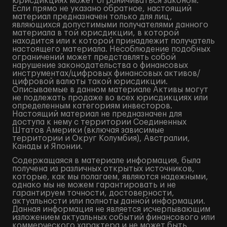
юрисдикциях может ограничиваться законом.
Если прямо не указано обратное, настоящий
материал предназначен только для лиц,
являющихся допустимыми получателями данного
материала в той юрисдикции, в которой
находится или к которой принадлежит получатель
настоящего материала. Несоблюдение подобных
ограничений может представлять собой
нарушение законодательства о финансовых
инструментах/цифровых финансовых активов/
цифровой валюты такой юрисдикции.
Описываемые в данном материале Активы могут
не подлежать продаже во всех юрисдикциях или
определенным категориям инвесторов.
Настоящий материал не предназначен для
доступа к нему с территории Соединенных
Штатов Америки (включая зависимые
территории и Округ Колумбия), Австралии,
Канады и Японии.
Содержащаяся в материале информация, была
получена из различных открытых источников,
которые, как мы полагаем, являются надежными,
однако мы не можем гарантировать и не
гарантируем точности, достоверности,
актуальности или полноты данной информации.
Данная информация не является исчерпывающим
изложением актуальных событий финансового или
коммерческого характера и не может быть