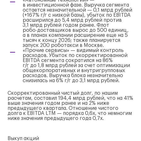
«Автономные технологии» —
в инвестиционной фазе. Выручка сегмента
остается незначительной — 0,1 млрд рублей
(+167%
г/г
с низкой базы), убыток по EBITDA
расширился до 5,4 млрд рублей против
3,1 млрд рублей годом ранее. Флот
робо-доставщиков
вырос до 500 единиц,
а в планах компании расширение еще на 5
тысяч к концу 2026; также планируется
запуск 200 роботакси в Москве.
«Прочие сервисы» — видимый контроль
расходов. Убыток по скорректированной
EBITDA сегмента сократился на 86%
г/г
до 1,8 млрд рублей за счет оптимизации
общекорпоративных и внутригрупповых
расходов. Выручка блока незначительно
снизилась на 6%
г/г
до 3,1 млрд рублей.
Скорректированный чистый долг, по нашим
расчетам, составил 194,4 млрд рублей, что на 41%
выше значения годом ранее и на 2% ниже
предыдущего квартала. Отношение чистого
долга к EBITDA LTM — порядка 0,6х, что немногим
ниже значения предыдущего года 0,7х.
Выкуп акций