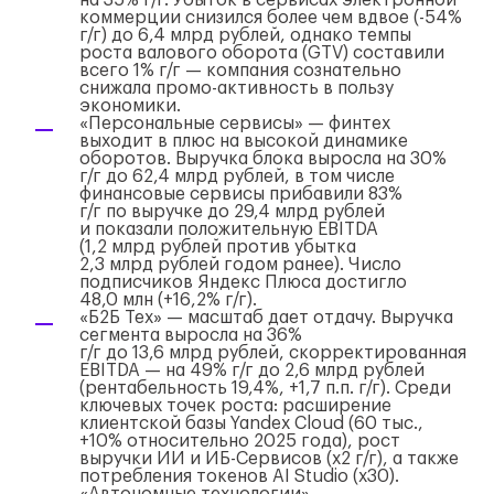
на 35%
г/г
. Убыток в сервисах электронной
коммерции снизился более чем вдвое (-54%
г/г
) до 6,4 млрд рублей, однако темпы
роста валового оборота (GTV) составили
всего 1%
г/г
— компания сознательно
снижала
промо-активность
в пользу
экономики.
«Персональные сервисы» — финтех
выходит в плюс на высокой динамике
оборотов. Выручка блока выросла на 30%
г/г
до 62,4 млрд рублей, в том числе
финансовые сервисы прибавили 83%
г/г
по выручке до 29,4 млрд рублей
и показали положительную EBITDA
(1,2 млрд рублей против убытка
2,3 млрд рублей годом ранее). Число
подписчиков Яндекс Плюса достигло
48,0 млн (+16,2%
г/г
).
«Б2Б Тех» — масштаб дает отдачу. Выручка
сегмента выросла на 36%
г/г
до 13,6 млрд рублей, скорректированная
EBITDA — на 49%
г/г
до 2,6 млрд рублей
(рентабельность 19,4%, +1,7 п.п.
г/г
). Среди
ключевых точек роста: расширение
клиентской базы Yandex Cloud (60 тыс.,
+10% относительно 2025 года), рост
выручки ИИ и
ИБ-Сервисов
(x2
г/г
), а также
потребления токенов AI Studio (x30).