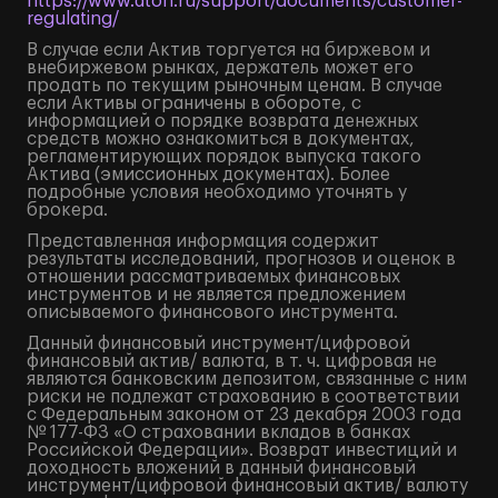
https://www.aton.ru/support/documents/customer-
regulating/
В случае если Актив торгуется на биржевом и
внебиржевом рынках, держатель может его
продать по текущим рыночным ценам. В случае
если Активы ограничены в обороте, с
информацией о порядке возврата денежных
средств можно ознакомиться в документах,
регламентирующих порядок выпуска такого
Актива (эмиссионных документах). Более
подробные условия необходимо уточнять у
брокера.
Представленная информация содержит
результаты исследований, прогнозов и оценок в
отношении рассматриваемых финансовых
инструментов и не является предложением
описываемого финансового инструмента.
Данный финансовый инструмент/цифровой
финансовый актив/ валюта, в т. ч. цифровая не
являются банковским депозитом, связанные с ним
риски не подлежат страхованию в соответствии
с Федеральным законом от 23 декабря 2003 года
№ 177-ФЗ «О страховании вкладов в банках
Российской Федерации». Возврат инвестиций и
доходность вложений в данный финансовый
инструмент/цифровой финансовый актив/ валюту