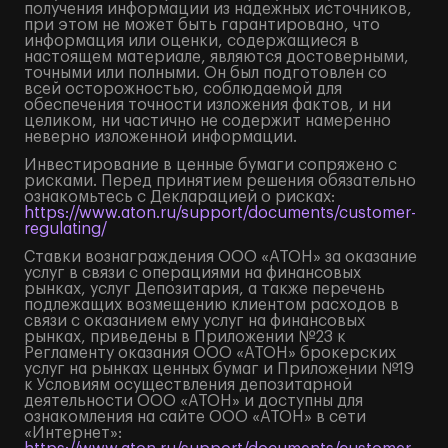
получения информации из надежных источников,
при этом не может быть гарантировано, что
информация или оценки, содержащиеся в
настоящем материале, являются достоверными,
точными или полными. Он был подготовлен со
всей осторожностью, соблюдаемой для
обеспечения точности изложения фактов, и ни
целиком, ни частично не содержит намеренно
неверно изложенной информации.
Инвестирование в ценные бумаги сопряжено с
рисками. Перед принятием решения обязательно
ознакомьтесь с Декларацией о рисках:
https://www.aton.ru/support/documents/customer-
regulating/
Ставки вознаграждения ООО «АТОН» за оказание
услуг в связи с операциями на финансовых
рынках, услуг Депозитария, а также перечень
подлежащих возмещению клиентом расходов в
связи с оказанием ему услуг на финансовых
рынках, приведены в Приложении №23 к
Регламенту оказания ООО «АТОН» брокерских
услуг на рынках ценных бумаг и Приложении №19
к Условиям осуществления депозитарной
деятельности ООО «АТОН» и доступны для
ознакомления на сайте ООО «АТОН» в сети
«Интернет»: