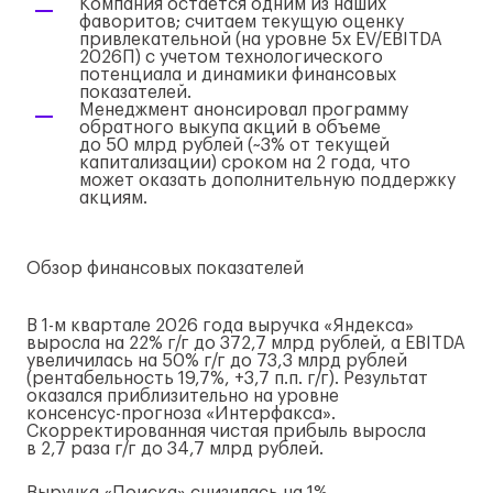
Компания остается одним из наших
фаворитов; считаем текущую оценку
привлекательной (на уровне 5x EV/EBITDA
2026П) с учетом технологического
потенциала и динамики финансовых
показателей.
Менеджмент анонсировал программу
обратного выкупа акций в объеме
до 50 млрд рублей (~3% от текущей
капитализации) сроком на 2 года, что
может оказать дополнительную поддержку
акциям.
Обзор финансовых показателей
В
1-м
квартале 2026 года выручка «Яндекса»
выросла на 22%
г/г
до 372,7 млрд рублей, а EBITDA
увеличилась на 50%
г/г
до 73,3 млрд рублей
(рентабельность 19,7%, +3,7 п.п.
г/г
). Результат
оказался приблизительно на уровне
консенсус-прогноза
«Интерфакса».
Скорректированная чистая прибыль выросла
в 2,7 раза
г/г
до 34,7 млрд рублей.