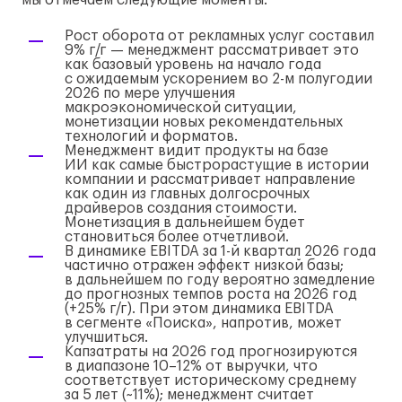
мы отмечаем следующие моменты:
Рост оборота от рекламных услуг составил
9%
г/г
— менеджмент рассматривает это
как базовый уровень на начало года
с ожидаемым ускорением во
2-м
полугодии
2026 по мере улучшения
макроэкономической ситуации,
монетизации новых рекомендательных
технологий и форматов.
Менеджмент видит продукты на базе
ИИ как самые быстрорастущие в истории
компании и рассматривает направление
как один из главных долгосрочных
драйверов создания стоимости.
Монетизация в дальнейшем будет
становиться более отчетливой.
В динамике EBITDA за
1-й
квартал 2026 года
частично отражен эффект низкой базы;
в дальнейшем по году вероятно замедление
до прогнозных темпов роста на 2026 год
(+25%
г/г
). При этом динамика EBITDA
в сегменте «Поиска», напротив, может
улучшиться.
Капзатраты на 2026 год прогнозируются
в диапазоне 10–12% от выручки, что
соответствует историческому среднему
за 5 лет (~11%); менеджмент считает