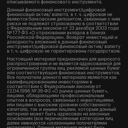
описываемого финансового инструмента.
Данный финансовый инструмент/цифровой
финансовый актив/ валюта, в т. ч. цифровая не
являются банковским депозитом, связанные с ним
риски не подлежат страхованию в соответствии
с Федеральным законом от 23 декабря 2003 года
№ 177-ФЗ «О страховании вкладов в банках
Российской Федерации». Возврат инвестиций и
доходность вложений в данный финансовый
инструмент/цифровой финансовый актив/ валюту
в т. ч. цифровую не гарантированы государством.
Настоящий материал предназначен для широкого
распространения и не является адресованной для
ограниченной группы лиц рекламой ценных бумаг
или соответствующих финансовых инструментов.
Все получатели данного материала являются как
квалифицированными инвесторами в
соответствии с Федеральным законом от
22.04.1996 № 39-ФЗ «О рынке ценных бумаг»,
лицами, обладающими профессиональным
опытом в вопросах, связанных с инвестициями,
или лицами с высоким уровнем собственного
капитала, так и иными лицами, которым данный
материал может быть адресован на законных
основаниях (все перечисленные категории лиц
далее именуются «указанными получателями
материала»). Данный материал может быть