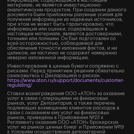
Информация, содержащаяся в настоящем
материале, не является инвестиционно-
аналитическим продуктом. При создании данного
документа были приложены разумные усилия для
получения информации из надежных источников,
при этом не может быть гарантировано, что
информация или оценки, содержащиеся в
настоящем материале, являются достоверными,
точными или полными. Он был подготовлен со
всей осторожностью, соблюдаемой для
обеспечения точности изложения фактов, и ни
целиком, ни частично не содержит намеренно
неверно изложенной информации.
Инвестирование в ценные бумаги сопряжено с
рисками. Перед принятием решения обязательно
ознакомьтесь с Декларацией о рисках:
https://www.aton.ru/support/documents/customer-
regulating/
Ставки вознаграждения ООО «АТОН» за оказание
услуг в связи с операциями на финансовых
рынках, услуг Депозитария, а также перечень
подлежащих возмещению клиентом расходов в
связи с оказанием ему услуг на финансовых
рынках, приведены в Приложении №23 к
Регламенту оказания ООО «АТОН» брокерских
услуг на рынках ценных бумаг и Приложении №19
к Условиям осуществления депозитарной