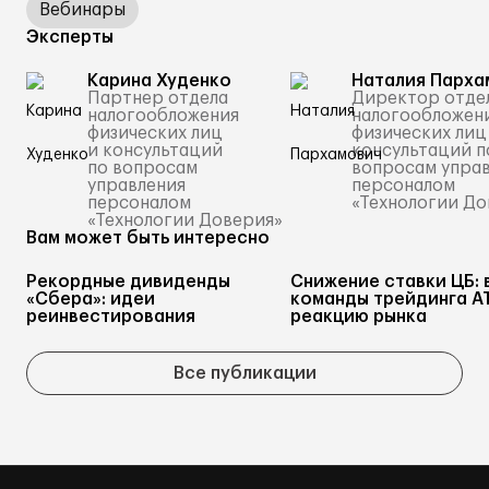
Вебинары
Эксперты
Карина Худенко
Наталия Парха
Партнер отдела
Директор отде
налогообложения
налогообложен
физических лиц
физических лиц
и консультаций
консультаций п
по вопросам
вопросам упра
управления
персоналом
персоналом
«Технологии До
«Технологии Доверия»
Вам может быть интересно
Рекордные дивиденды
Снижение ставки ЦБ: 
«Сбера»: идеи
команды трейдинга А
реинвестирования
реакцию рынка
Все публикации