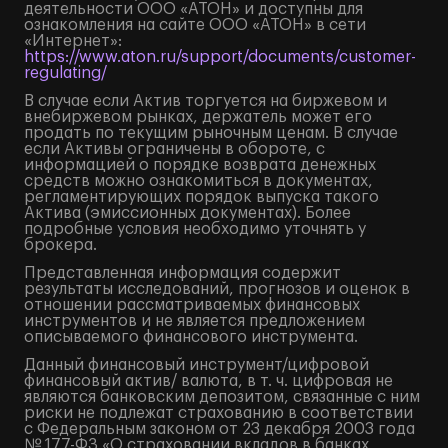
деятельности ООО «АТОН» и доступны для
ознакомления на сайте ООО «АТОН» в сети
«Интернет»:
https://www.aton.ru/support/documents/customer-
regulating/
В случае если Актив торгуется на биржевом и
внебиржевом рынках, держатель может его
продать по текущим рыночным ценам. В случае
если Активы ограничены в обороте, с
информацией о порядке возврата денежных
средств можно ознакомиться в документах,
регламентирующих порядок выпуска такого
Актива (эмиссионных документах). Более
подробные условия необходимо уточнять у
брокера.
Представленная информация содержит
результаты исследований, прогнозов и оценок в
отношении рассматриваемых финансовых
инструментов и не является предложением
описываемого финансового инструмента.
Данный финансовый инструмент/цифровой
финансовый актив/ валюта, в т. ч. цифровая не
являются банковским депозитом, связанные с ним
риски не подлежат страхованию в соответствии
с Федеральным законом от 23 декабря 2003 года
№ 177-ФЗ «О страховании вкладов в банках