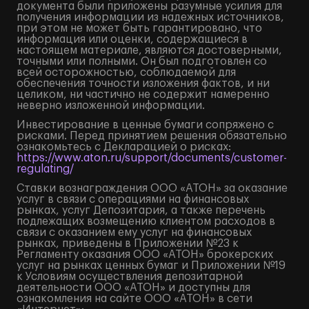
документа были приложены разумные усилия для
получения информации из надежных источников,
при этом не может быть гарантировано, что
информация или оценки, содержащиеся в
настоящем материале, являются достоверными,
точными или полными. Он был подготовлен со
всей осторожностью, соблюдаемой для
обеспечения точности изложения фактов, и ни
целиком, ни частично не содержит намеренно
неверно изложенной информации.
Инвестирование в ценные бумаги сопряжено с
рисками. Перед принятием решения обязательно
ознакомьтесь с Декларацией о рисках:
https://www.aton.ru/support/documents/customer-
regulating/
Ставки вознаграждения ООО «АТОН» за оказание
услуг в связи с операциями на финансовых
рынках, услуг Депозитария, а также перечень
подлежащих возмещению клиентом расходов в
связи с оказанием ему услуг на финансовых
рынках, приведены в Приложении №23 к
Регламенту оказания ООО «АТОН» брокерских
услуг на рынках ценных бумаг и Приложении №19
к Условиям осуществления депозитарной
деятельности ООО «АТОН» и доступны для
ознакомления на сайте ООО «АТОН» в сети