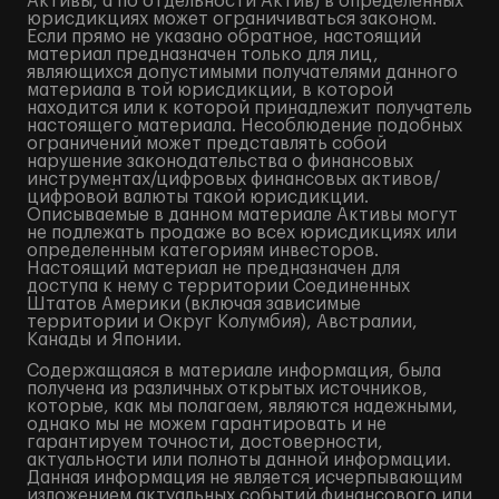
Активы, а по отдельности Актив) в определенных
юрисдикциях может ограничиваться законом.
Если прямо не указано обратное, настоящий
материал предназначен только для лиц,
являющихся допустимыми получателями данного
материала в той юрисдикции, в которой
находится или к которой принадлежит получатель
настоящего материала. Несоблюдение подобных
ограничений может представлять собой
нарушение законодательства о финансовых
инструментах/цифровых финансовых активов/
цифровой валюты такой юрисдикции.
Описываемые в данном материале Активы могут
не подлежать продаже во всех юрисдикциях или
определенным категориям инвесторов.
Настоящий материал не предназначен для
доступа к нему с территории Соединенных
Штатов Америки (включая зависимые
территории и Округ Колумбия), Австралии,
Канады и Японии.
Содержащаяся в материале информация, была
получена из различных открытых источников,
которые, как мы полагаем, являются надежными,
однако мы не можем гарантировать и не
гарантируем точности, достоверности,
актуальности или полноты данной информации.
Данная информация не является исчерпывающим
изложением актуальных событий финансового или