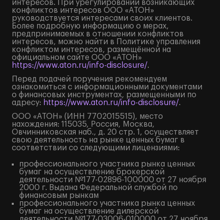
интересов. При урегулировании возникающих
конфликтов интересов ООО «АТОН»
руководствуется интересами своих клиентов.
Более подробную информацию о мерах,
предпринимаемых в отношении конфликтов
интересов, можно найти в Политике управления
конфликтом интересов, размещённой на
официальном сайте ООО «АТОН»
https://www.aton.ru/info-disclosure/
.
Перед подачей поручения рекомендуем
ознакомиться с информационными документами
о финансовых инструментах, размещенными по
адресу:
https://www.aton.ru/info-disclosure/
.
ООО «АТОН» (ИНН 7702015515), место
нахождения: 115035, Россия, Москва,
Овчинниковская наб., д. 20 стр. 1, осуществляет
свою деятельность на рынке ценных бумаг в
соответствии со следующими лицензиями:
профессионального участника рынка ценных
бумаг на осуществление брокерской
деятельности №177-02896-100000 от 27 ноября
2000 г. Выдана Федеральной службой по
финансовым рынкам
профессионального участника рынка ценных
бумаг на осуществление дилерской
деятельности №177-03006-010000 от 27 ноября