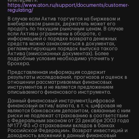
«Интернет»:
https://www.aton.ru/support/documents/customer-
regulating/
В случае если Актив торгуется на биржевом и
внебиржевом рынках, держатель может его
продать по текущим рыночным ценам. В случае
если Активы ограничены в обороте, с
информацией о порядке возврата денежных
средств можно ознакомиться в документах,
регламентирующих порядок выпуска такого
Актива (эмиссионных документах). Более
подробные условия необходимо уточнять у
брокера.
Представленная информация содержит
результаты исследований, прогнозов и оценок в
отношении рассматриваемых финансовых
инструментов и не является предложением
описываемого финансового инструмента.
Данный финансовый инструмент/цифровой
финансовый актив/ валюта, в т. ч. цифровая не
являются банковским депозитом, связанные с ним
риски не подлежат страхованию в соответствии
с Федеральным законом от 23 декабря 2003 года
№ 177-ФЗ «О страховании вкладов в банках
Российской Федерации». Возврат инвестиций и
доходность вложений в данный финансовый