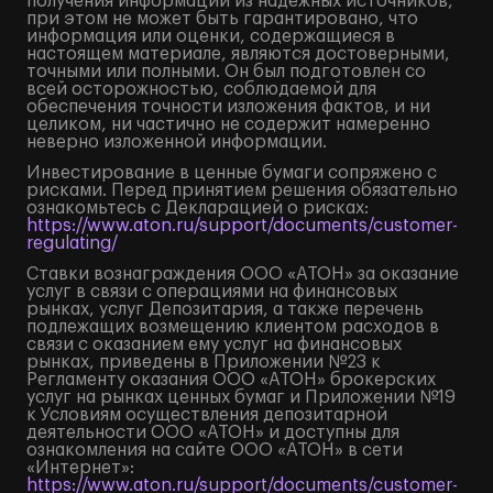
получения информации из надежных источников,
при этом не может быть гарантировано, что
информация или оценки, содержащиеся в
настоящем материале, являются достоверными,
точными или полными. Он был подготовлен со
всей осторожностью, соблюдаемой для
обеспечения точности изложения фактов, и ни
целиком, ни частично не содержит намеренно
неверно изложенной информации.
Инвестирование в ценные бумаги сопряжено с
рисками. Перед принятием решения обязательно
ознакомьтесь с Декларацией о рисках:
https://www.aton.ru/support/documents/customer-
regulating/
Ставки вознаграждения ООО «АТОН» за оказание
услуг в связи с операциями на финансовых
рынках, услуг Депозитария, а также перечень
подлежащих возмещению клиентом расходов в
связи с оказанием ему услуг на финансовых
рынках, приведены в Приложении №23 к
Регламенту оказания ООО «АТОН» брокерских
услуг на рынках ценных бумаг и Приложении №19
к Условиям осуществления депозитарной
деятельности ООО «АТОН» и доступны для
ознакомления на сайте ООО «АТОН» в сети
«Интернет»:
https://www.aton.ru/support/documents/customer-