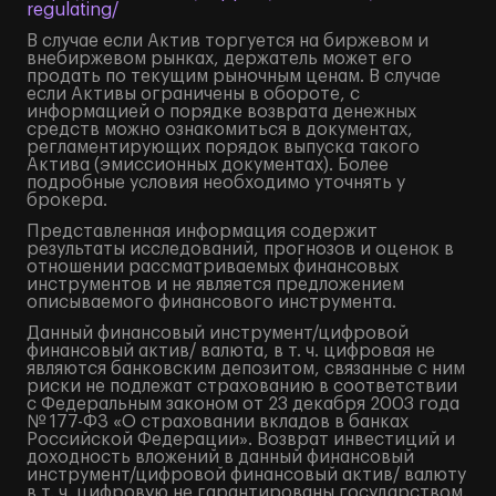
regulating/
В случае если Актив торгуется на биржевом и
внебиржевом рынках, держатель может его
продать по текущим рыночным ценам. В случае
если Активы ограничены в обороте, с
информацией о порядке возврата денежных
средств можно ознакомиться в документах,
регламентирующих порядок выпуска такого
Актива (эмиссионных документах). Более
подробные условия необходимо уточнять у
брокера.
Представленная информация содержит
результаты исследований, прогнозов и оценок в
отношении рассматриваемых финансовых
инструментов и не является предложением
описываемого финансового инструмента.
Данный финансовый инструмент/цифровой
финансовый актив/ валюта, в т. ч. цифровая не
являются банковским депозитом, связанные с ним
риски не подлежат страхованию в соответствии
с Федеральным законом от 23 декабря 2003 года
№ 177-ФЗ «О страховании вкладов в банках
Российской Федерации». Возврат инвестиций и
доходность вложений в данный финансовый
инструмент/цифровой финансовый актив/ валюту
в т. ч. цифровую не гарантированы государством.