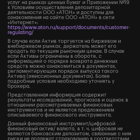
услуг на рынках ценных бумаг и Приложении №19
к Условиям осуществления депозитарной
деятельности ООО «АТОН» и доступны для
ознакомления на сайте ООО «АТОН» в сети
«Интернет»:
https://www.aton.ru/support/documents/customer-
regulating/
В случае если Актив торгуется на биржевом и
внебиржевом рынках, держатель может его
продать по текущим рыночным ценам. В случае
если Активы ограничены в обороте, с
информацией о порядке возврата денежных
средств можно ознакомиться в документах,
регламентирующих порядок выпуска такого
Актива (эмиссионных документах). Более
подробные условия необходимо уточнять у
брокера.
Представленная информация содержит
результаты исследований, прогнозов и оценок в
отношении рассматриваемых финансовых
инструментов и не является предложением
описываемого финансового инструмента.
Данный финансовый инструмент/цифровой
финансовый актив/ валюта, в т. ч. цифровая не
являются банковским депозитом, связанные с ним
риски не подлежат страхованию в соответствии