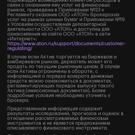
подлежащих возмещению клиентом расходов в
связи с оказанием ему услуг на финансовых
рынках, приведены в Приложении №23 к
Регламенту оказания ООО «АТОН» брокерских
услуг на рынках ценных бумаг и Приложении №19
к Условиям осуществления депозитарной
деятельности ООО «АТОН» и доступны для
ознакомления на сайте ООО «АТОН» в сети
«Интернет»:
https://www.aton.ru/support/documents/customer-
regulating/
В случае если Актив торгуется на биржевом и
внебиржевом рынках, держатель может его
продать по текущим рыночным ценам. В случае
если Активы ограничены в обороте, с
информацией о порядке возврата денежных
средств можно ознакомиться в документах,
регламентирующих порядок выпуска такого
Актива (эмиссионных документах). Более
подробные условия необходимо уточнять у
брокера.
Представленная информация содержит
результаты исследований, прогнозов и оценок в
отношении рассматриваемых финансовых
инструментов и не является предложением
описываемого финансового инструмента.