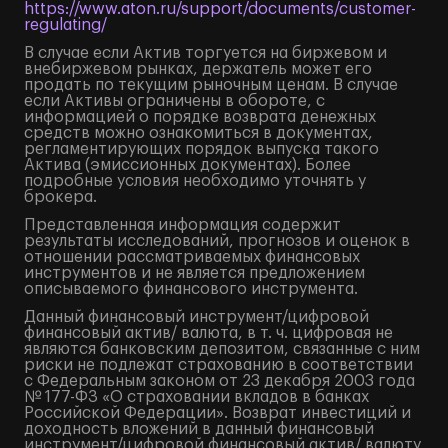
https://www.aton.ru/support/documents/customer-
regulating/
В случае если Актив торгуется на биржевом и
внебиржевом рынках, держатель может его
продать по текущим рыночным ценам. В случае
если Активы ограничены в обороте, с
информацией о порядке возврата денежных
средств можно ознакомиться в документах,
регламентирующих порядок выпуска такого
Актива (эмиссионных документах). Более
подробные условия необходимо уточнять у
брокера.
Представленная информация содержит
результаты исследований, прогнозов и оценок в
отношении рассматриваемых финансовых
инструментов и не является предложением
описываемого финансового инструмента.
Данный финансовый инструмент/цифровой
финансовый актив/ валюта, в т. ч. цифровая не
являются банковским депозитом, связанные с ним
риски не подлежат страхованию в соответствии
с Федеральным законом от 23 декабря 2003 года
№ 177-ФЗ «О страховании вкладов в банках
Российской Федерации». Возврат инвестиций и
доходность вложений в данный финансовый
инструмент/цифровой финансовый актив/ валюту