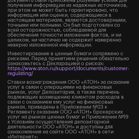
документа были приложены разумные усилия для
получения информации из надежных источников,
при этом не может быть гарантировано, что
информация или оценки, содержащиеся в
настоящем материале, являются достоверными,
точными или полными. Он был подготовлен со
всей осторожностью, соблюдаемой для
обеспечения точности изложения фактов, и ни
целиком, ни частично не содержит намеренно
неверно изложенной информации.
Инвестирование в ценные бумаги сопряжено с
рисками. Перед принятием решения обязательно
ознакомьтесь с Декларацией о рисках:
https://www.aton.ru/support/documents/customer-
regulating/
Ставки вознаграждения ООО «АТОН» за оказание
услуг в связи с операциями на финансовых
рынках, услуг Депозитария, а также перечень
подлежащих возмещению клиентом расходов в
связи с оказанием ему услуг на финансовых
рынках, приведены в Приложении №23 к
Регламенту оказания ООО «АТОН» брокерских
услуг на рынках ценных бумаг и Приложении №19
к Условиям осуществления депозитарной
деятельности ООО «АТОН» и доступны для
ознакомления на сайте ООО «АТОН» в сети
«Интернет»: