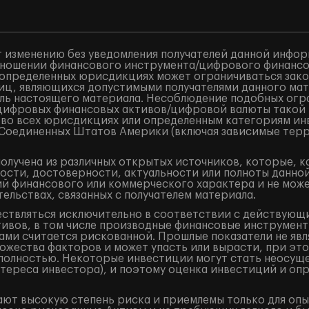
 изменению без уведомления получателей данной инфор
ношении финансового инструмента/цифрового финансово
в определенных юрисдикциях может ограничиваться закон
лиц, являющихся допустимыми получателями данного ма
ель настоящего материала. Несоблюдение подобных огр
/цифровых финансовых активов/цифровой валюты такой
 во всех юрисдикциях или определенным категориям ин
и Соединенных Штатов Америки (включая зависимые терр
лучена из различных открытых источников, которые, к
ости, достоверности, актуальности или полноты данно
 финансового или коммерческого характера и не может
ельствах, связанных с получателем материала.
ествляться исключительно в соответствии с действующ
ивов, в том числе производные финансовые инструменты 
ами считается рискованной. Прошлые показатели не явл
жества факторов и может упасть или вырасти, при это
и полностью. Некоторые инвестиции могут стать неосущ
тереса инвестора), и поэтому оценка инвестиций и оп
ют высокую степень риска и приемлемы только для оп