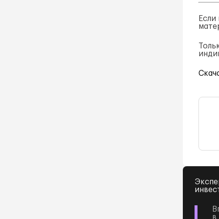
Если
мате
Толь
инди
Скач
Экспе
инвес
В
в