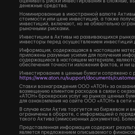
оценивать риски инвестирования в сложные, в
денежные средства.
Номинированные в иностранной валюте Активы 
стоимости или цене инвестиций, а также получ
инвестиций, включают, но не обязательно огр
рыночными рисками.
Инвестиции в Активы на развивающихся рынках
инвесторы перед осуществлением инвестиций 
Информация, содержащаяся в настоящем матери
приложены разумные усилия для получения инфо
содержащиеся в настоящем материале, являютс
обеспечения точности изложения фактов, и ни 
Инвестирование в ценные бумаги сопряжено с 
https://www.aton.ru/support/documents/customer
Ставки вознаграждения ООО «АТОН» за оказание
возмещению клиентом расходов в связи с оказа
«АТОН» брокерских услуг на рынках ценных бу
для ознакомления на сайте ООО «АТОН» в сети 
В случае если Актив торгуется на биржевом и 
ограничены в обороте, с информацией о поряд
такого Актива (эмиссионных документах). Боле
Представленная информация содержит результа
является предложением описываемого финансов