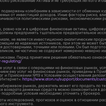
ысоко рискованные Активы и не требующих легкого и б
подвержены колебаниям в зависимости от обменных кур
аемых от инвестиций доходов. Иные факторы риска, вли
аничиваются политическими рисками, экономическими р
, равно как и в цифровые финансовые активы, цифрову
должны предпринять тщательное предварительное иссл
але, не является инвестиционно-аналитическим продук
рмации из надежных источников, при этом не может бы
я достоверными, точными или полными. Он был подгото
целиком, ни частично не содержит намеренно неверно 
рисками. Перед принятием решения обязательно ознаком
-regulating/
 услуг в связи с операциями на финансовых рынках, ус
нием ему услуг на финансовых рынках, приведены в Пр
маг и Приложении №19 к Условиям осуществления депоз
«Интернет»:
https://www.aton.ru/support/documents/custo
внебиржевом рынках, держатель может его продать по т
ке возврата денежных средств можно ознакомиться в д
е подробные условия необходимо уточнять у брокера.
ты исследований, прогнозов и оценок в отношении ра
ого инструмента.