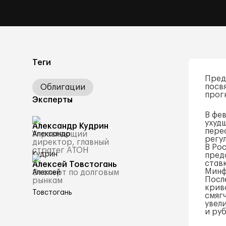
Теги
Пред
посв
Облигации
прог
Эксперты
В фе
ухуд
Александр Кудрин
пере
Управляющий
регу
директор, главный
В Ро
стратег АТОН
пред
став
Алексей Товстогань
Минф
Эксперт по долговым
Посл
рынкам
крив
смяг
увел
и ру