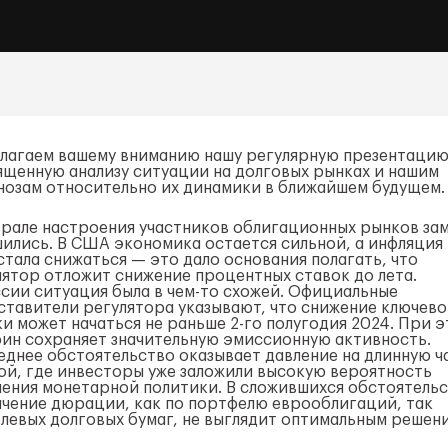
лагаем вашему вниманию нашу регулярную презентацию
ященную анализу ситуации на долговых рынках и нашим
нозам относительно их динамики в ближайшем будущем.
врале настроения участников облигационных рынков за
шились. В США экономика остается сильной, а инфляция
стала снижаться — это дало основания полагать, что
лятор отложит снижение процентных ставок до лета.
ссии ситуация была в
чем-то
схожей. Официальные
ставители регулятора указывают, что снижение ключев
ки может начаться не раньше
2-го
полугодия 2024. При 
ин сохраняет значительную эмиссионную активность.
еднее обстоятельство оказывает давление на длинную ч
ой, где инвесторы уже заложили высокую вероятность
чения монетарной политики. В сложившихся обстоятельс
ичение дюрации, как по портфелю еврооблигаций, так
блевых долговых бумаг, не выглядит оптимальным решен