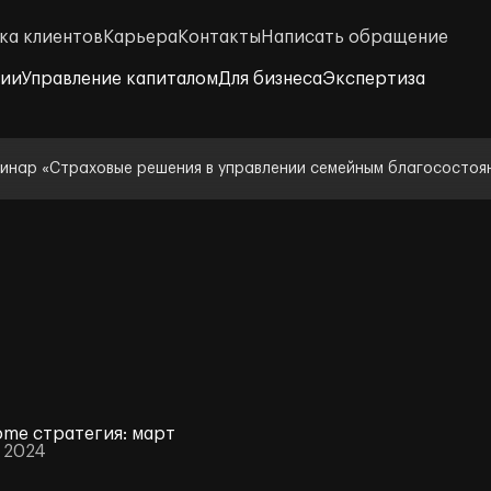
ка клиентов
Карьера
Контакты
Написать обращение
нии
Управление капиталом
Для бизнеса
Экспертиза
инар «Страховые решения в управлении семейным благосостоя
come стратегия: март
 2024