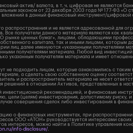
овый актив/ валюта, в т. ч. цифровая не являются бан
льным законом от 23 декабря 2003 года № 177-ФЗ «О с
 вложений в данный финансовый инструмент/цифровой фи
о распространения и не является адресованной для ог
. Все получатели данного материала являются как кв
«О рынке ценных бумаг», лицами, обладающими професс
собственного капитала, так и иными лицами, которым д
ории лиц далее именуются «указанными получателями ма
занными получателями материала. Любой вид инвестиций
ько указанным получателям материала и имеет отношени
ут не подходить лицам, которые ознакомились с таким 
ериале, а сделать свою собственную оценку соответст
итель и распространитель материала не несет ответст
ия решений в отношении Активов, представленных в на
 инвестиционной рекомендацией, и финансовые инструм
ю, цели (целям) инвестирования, допустимому риску, и
случае совершения сделок либо инвестирования в финан
цию о финансовых инструментах, при распространении
ресов ООО «АТОН» руководствуется интересами своих 
ов интересов, можно найти в Политике управления кон
n.ru/info-disclosure/
.