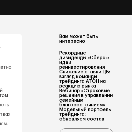
Вам может быть
интересно
,
Рекордные
дивиденды «Сбера»:
идеи
метно
реинвестирования
Снижение ставки ЦБ:
взгляд команды
трейдинга АТОН на
реакцию рынка
ой
Вебинар «Страховые
этом
решения в управлении
семейным
асть
благосостоянием»
Модельный портфель
твах
трейдинга:
обновляем состав
ием.