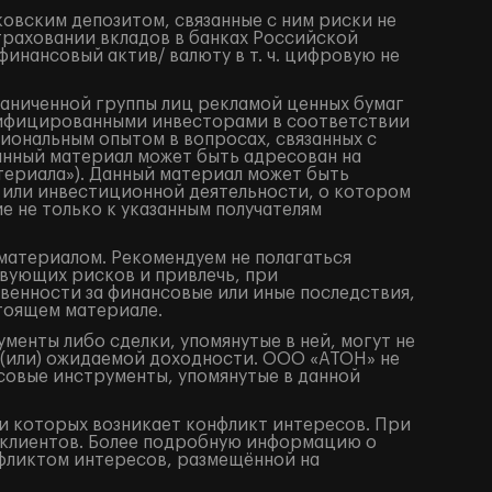
ковским депозитом, связанные с ним риски не
траховании вкладов в банках Российской
нансовый актив/ валюту в т. ч. цифровую не
раниченной группы лиц рекламой ценных бумаг
алифицированными инвесторами в соответствии
иональным опытом в вопросах, связанных с
анный материал может быть адресован на
териала»). Данный материал может быть
 или инвестиционной деятельности, о котором
е не только к указанным получателям
материалом. Рекомендуем не полагаться
вующих рисков и привлечь, при
венности за финансовые или иные последствия,
стоящем материале.
енты либо сделки, упомянутые в ней, могут не
 (или) ожидаемой доходности. ООО «АТОН» не
совые инструменты, упомянутые в данной
 которых возникает конфликт интересов. При
клиентов. Более подробную информацию о
фликтом интересов, размещённой на