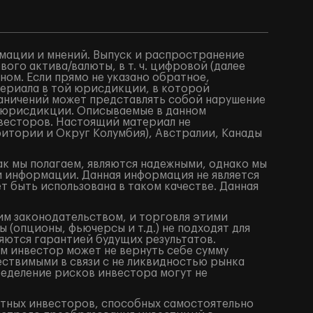
мации и мнений. Выпуск и распространение
го актива/валюты, в т. ч. цифровой (далее
ом. Если прямо не указано обратное,
териала в той юрисдикции, в которой
аничений может представлять собой нарушение
 юрисдикции. Описываемые в данном
весторов. Настоящий материал не
итории и Округ Колумбия), Австралии, Канады
ак мы полагаем, являются надежными, однако мы
й информации. Данная информация не является
 быть использована в таком качестве. Данная
им законодательством, и торговля этими
(опционы, фьючерсы и т.д.) не подходят для
яются гарантией будущих результатов.
м инвестор может не вернуть себе сумму
ествимыми в связи с не ликвидностью рынка
ределение рисков инвестора могут не
ытных инвесторов, способных самостоятельно