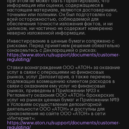
при этом не может быть гарантировано, что
информация или оценки, содержащиеся в
настоящем материале, являются достоверными,
точными или полными. Он был подготовлен со
всей осторожностью, соблюдаемой для
обеспечения точности изложения фактов, и ни
целиком, ни частично не содержит намеренно
неверно изложенной информации.
Инвестирование в ценные бумаги сопряжено с
рисками. Перед принятием решения обязательно
ознакомьтесь с Декларацией о рисках:
https://www.aton.ru/support/documents/customer-
regulating/
Ставки вознаграждения ООО «АТОН» за оказание
услуг в связи с операциями на финансовых
рынках, услуг Депозитария, а также перечень
подлежащих возмещению клиентом расходов в
связи с оказанием ему услуг на финансовых
рынках, приведены в Приложении №23 к
Регламенту оказания ООО «АТОН» брокерских
услуг на рынках ценных бумаг и Приложении №19
к Условиям осуществления депозитарной
деятельности ООО «АТОН» и доступны для
ознакомления на сайте ООО «АТОН» в сети
«Интернет»:
https://www.aton.ru/support/documents/customer-
regulating/