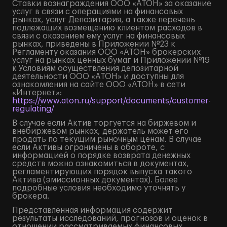
Ставки вознаграждения ООО «АТОН» за оказание
услуг в связи с операциями на финансовых
рынках, услуг Депозитария, а также перечень
подлежащих возмещению клиентом расходов в
связи с оказанием ему услуг на финансовых
рынках, приведены в Приложении №23 к
Регламенту оказания ООО «АТОН» брокерских
услуг на рынках ценных бумаг и Приложении №19
к Условиям осуществления депозитарной
деятельности ООО «АТОН» и доступны для
ознакомления на сайте ООО «АТОН» в сети
«Интернет»:
https://www.aton.ru/support/documents/customer-
regulating/
В случае если Актив торгуется на биржевом и
внебиржевом рынках, держатель может его
продать по текущим рыночным ценам. В случае
если Активы ограничены в обороте, с
информацией о порядке возврата денежных
средств можно ознакомиться в документах,
регламентирующих порядок выпуска такого
Актива (эмиссионных документах). Более
подробные условия необходимо уточнять у
брокера.
Представленная информация содержит
результаты исследований, прогнозов и оценок в
отношении рассматриваемых финансовых