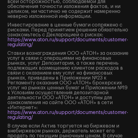
всей осторожностью, соблюдаемой для
обеспечения точности изложения фактов, и ни
целиком, ни частично не содержит намеренно
неверно изложенной информации.
Инвестирование в ценные бумаги сопряжено с
рисками. Перед принятием решения обязательно
ознакомьтесь с Декларацией о рисках:
https://www.aton.ru/support/documents/customer-
regulating/
Ставки вознаграждения ООО «АТОН» за оказание
услуг в связи с операциями на финансовых
рынках, услуг Депозитария, а также перечень
подлежащих возмещению клиентом расходов в
связи с оказанием ему услуг на финансовых
рынках, приведены в Приложении №23 к
Регламенту оказания ООО «АТОН» брокерских
услуг на рынках ценных бумаг и Приложении №19
к Условиям осуществления депозитарной
деятельности ООО «АТОН» и доступны для
ознакомления на сайте ООО «АТОН» в сети
«Интернет»:
https://www.aton.ru/support/documents/customer-
regulating/
В случае если Актив торгуется на биржевом и
внебиржевом рынках, держатель может его
продать по текущим рыночным ценам. В случае