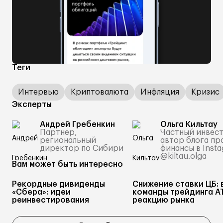
Теги
Интервью
Криптовалюта
Инфляция
Кризис
Эксперты
Андрей Гребенкин
Ольга Кильтау
Партнер,
Частный инвест
региональный
автор блога пр
директор по Сибири
финансы в Inst
@kiltau.olga
Вам может быть интересно
Рекордные дивиденды
Снижение ставки ЦБ: 
«Сбера»: идеи
команды трейдинга А
реинвестирования
реакцию рынка