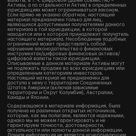
валюты, в т. ч. цифровой (далее совместно –
Активы, а по отдельности Актив) в определенных
юрисдикциях может ограничиваться законом.
Если прямо не указано обратное, настоящий
материал предназначен только для лиц,
являющихся допустимыми получателями данного
материала в той юрисдикции, в которой
находится или к которой принадлежит получатель
настоящего материала. Несоблюдение подобных
ограничений может представлять собой
нарушение законодательства о финансовых
инструментах/цифровых финансовых активов/
цифровой валюты такой юрисдикции.
Описываемые в данном материале Активы могут
не подлежать продаже во всех юрисдикциях или
определенным категориям инвесторов.
Настоящий материал не предназначен для
доступа к нему с территории Соединенных
Штатов Америки (включая зависимые
территории и Округ Колумбия), Австралии,
Канады и Японии.
Содержащаяся в материале информация, была
получена из различных открытых источников,
которые, как мы полагаем, являются надежными,
однако мы не можем гарантировать и не
гарантируем точности, достоверности,
актуальности или полноты данной информации.
Данная информация не является исчерпывающим