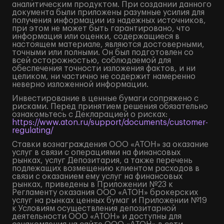
аналитическим продуктом. При создании данного
документа были приложены разумные усилия для
получения информации из надежных источников,
при этом не может быть гарантировано, что
информация или оценки, содержащиеся в
настоящем материале, являются достоверными,
точными или полными. Он был подготовлен со
всей осторожностью, соблюдаемой для
обеспечения точности изложения фактов, и ни
целиком, ни частично не содержит намеренно
неверно изложенной информации.
Инвестирование в ценные бумаги сопряжено с
рисками. Перед принятием решения обязательно
ознакомьтесь с Декларацией о рисках:
https://www.aton.ru/support/documents/customer-
regulating/
Ставки вознаграждения ООО «АТОН» за оказание
услуг в связи с операциями на финансовых
рынках, услуг Депозитария, а также перечень
подлежащих возмещению клиентом расходов в
связи с оказанием ему услуг на финансовых
рынках, приведены в Приложении №23 к
Регламенту оказания ООО «АТОН» брокерских
услуг на рынках ценных бумаг и Приложении №19
к Условиям осуществления депозитарной
деятельности ООО «АТОН» и доступны для