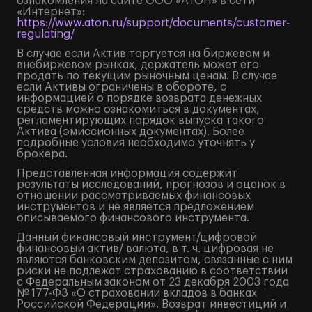
ознакомления на сайте ООО «АТОН» в сети
«Интернет»:
https://www.aton.ru/support/documents/customer-
regulating/
В случае если Актив торгуется на биржевом и
внебиржевом рынках, держатель может его
продать по текущим рыночным ценам. В случае
если Активы ограничены в обороте, с
информацией о порядке возврата денежных
средств можно ознакомиться в документах,
регламентирующих порядок выпуска такого
Актива (эмиссионных документах). Более
подробные условия необходимо уточнять у
брокера.
Представленная информация содержит
результаты исследований, прогнозов и оценок в
отношении рассматриваемых финансовых
инструментов и не является предложением
описываемого финансового инструмента.
Данный финансовый инструмент/цифровой
финансовый актив/ валюта, в т. ч. цифровая не
являются банковским депозитом, связанные с ним
риски не подлежат страхованию в соответствии
с Федеральным законом от 23 декабря 2003 года
№ 177-ФЗ «О страховании вкладов в банках
Российской Федерации». Возврат инвестиций и