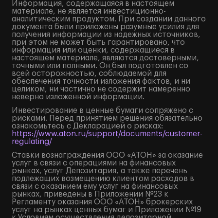
Информация, содержащаяся в настоящем
материале, не является инвестиционно-
аналитическим продуктом. При создании данного
документа были приложены разумные усилия для
получения информации из надежных источников,
при этом не может быть гарантировано, что
информация или оценки, содержащиеся в
настоящем материале, являются достоверными,
точными или полными. Он был подготовлен со
всей осторожностью, соблюдаемой для
обеспечения точности изложения фактов, и ни
целиком, ни частично не содержит намеренно
неверно изложенной информации.
Инвестирование в ценные бумаги сопряжено с
рисками. Перед принятием решения обязательно
ознакомьтесь с Декларацией о рисках:
https://www.aton.ru/support/documents/customer-
regulating/
Ставки вознаграждения ООО «АТОН» за оказание
услуг в связи с операциями на финансовых
рынках, услуг Депозитария, а также перечень
подлежащих возмещению клиентом расходов в
связи с оказанием ему услуг на финансовых
рынках, приведены в Приложении №23 к
Регламенту оказания ООО «АТОН» брокерских
услуг на рынках ценных бумаг и Приложении №19
к Условиям осуществления депозитарной