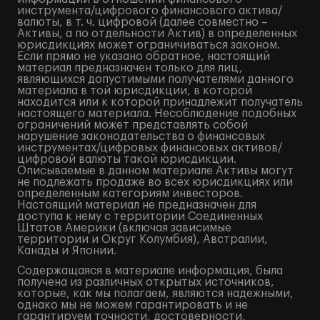
инструмента/цифрового финансового актива/
валюты, в т. ч. цифровой (далее совместно –
Активы, а по отдельности Актив) в определенных
юрисдикциях может ограничиваться законом.
Если прямо не указано обратное, настоящий
материал предназначен только для лиц,
являющихся допустимыми получателями данного
материала в той юрисдикции, в которой
находится или к которой принадлежит получатель
настоящего материала. Несоблюдение подобных
ограничений может представлять собой
нарушение законодательства о финансовых
инструментах/цифровых финансовых активов/
цифровой валюты такой юрисдикции.
Описываемые в данном материале Активы могут
не подлежать продаже во всех юрисдикциях или
определенным категориям инвесторов.
Настоящий материал не предназначен для
доступа к нему с территории Соединенных
Штатов Америки (включая зависимые
территории и Округ Колумбия), Австралии,
Канады и Японии.
Содержащаяся в материале информация, была
получена из различных открытых источников,
которые, как мы полагаем, являются надежными,
однако мы не можем гарантировать и не
гарантируем точности, достоверности,