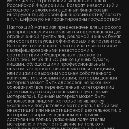
№ 177-ФЗ «О страховании вкладов в банках
Российской Федерации». Возврат инвестиций и
доходность вложений в данный финансовый
инструмент/цифровой финансовый актив/ валюту
в т. ч. цифровую не гарантированы государством.
Настоящий материал предназначен для широкого
распространения и не является адресованной для
ограниченной группы лиц рекламой ценных бумаг
или соответствующих финансовых инструментов.
Все получатели данного материала являются как
квалифицированными инвесторами в
соответствии с Федеральным законом от
22.04.1996 № 39-ФЗ «О рынке ценных бумаг»,
лицами, обладающими профессиональным
опытом в вопросах, связанных с инвестициями,
или лицами с высоким уровнем собственного
капитала, так и иными лицами, которым данный
материал может быть адресован на законных
основаниях (все перечисленные категории лиц
далее именуются «указанными получателями
материала»). Данный материал может быть
использован лицами, которые не являются
указанными получателями материала. Любой вид
инвестиций или инвестиционной деятельности, о
котором говорится в данном материале,
доступен не только указанным получателям
материала и имеет отношение не только к
указанным получателям материала, но и к иным