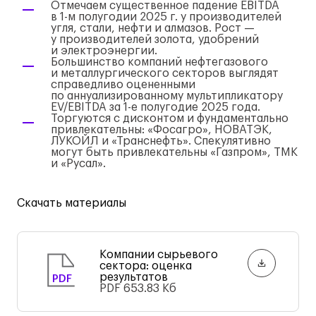
Отмечаем существенное падение EBITDA
в
1-м
полугодии 2025 г. у производителей
угля, стали, нефти и алмазов. Рост —
у производителей золота, удобрений
и электроэнергии.
Большинство компаний нефтегазового
и металлургического секторов выглядят
справедливо оцененными
по аннуализированному мультипликатору
EV/EBITDA за
1-е
полугодие 2025 года.
Торгуются с дисконтом и фундаментально
привлекательны: «Фосагро», НОВАТЭК,
ЛУКОЙЛ и «Транснефть». Спекулятивно
могут быть привлекательны «Газпром», ТМК
и «Русал».
Скачать материалы
Компании сырьевого
сектора: оценка
результатов
PDF
PDF
653.83 Кб