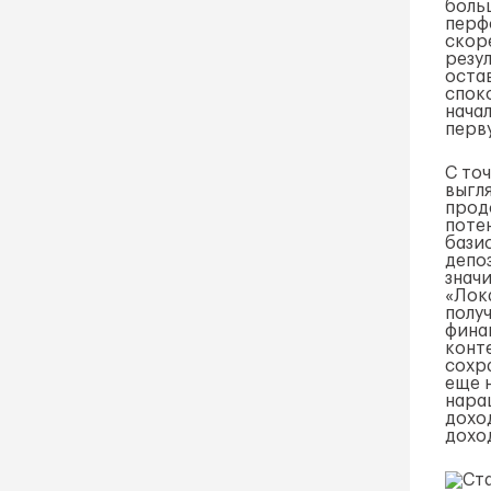
боль
перф
скор
резу
оста
спок
начал
перв
С то
выгл
прод
поте
бази
депо
знач
«Лок
полу
фина
конт
сохр
еще 
нара
дохо
дохо