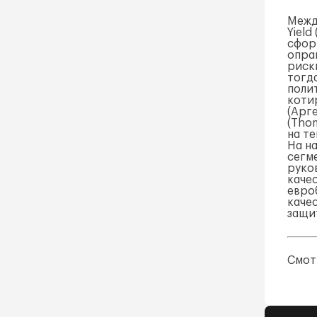
Межд
Yield
сфор
опра
риск
тогд
поли
коти
(Арг
(Tho
на т
На н
сегм
руко
каче
евро
каче
защи
Смотр