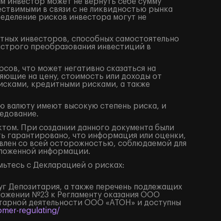
м инвестор может не вернуть себе сумму
ествимыми в связи с не ликвидностью рынка
ределение рисков инвестора могут не
ытных инвесторов, способных самостоятельно
ыстрого преобразования инвестиций в
сов, что может негативно сказаться на
яющие на цену, стоимость или доходы от
исками, кредитными рисками, а также
ю валюту имеют высокую степень риска, и
едование.
том. При создании данного документа были
ть гарантировано, что информация или оценки,
влен со всей осторожностью, соблюдаемой для
изложенной информации.
ьтесь с Декларацией о рисках:
луг Депозитария, а также перечень подлежащих
иложении №23 к Регламенту оказания ООО
итарной деятельности ООО «АТОН» и доступны
mer-regulating/