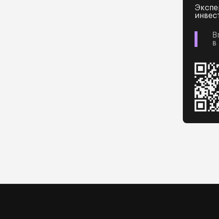
Экспе
инвес
В
в