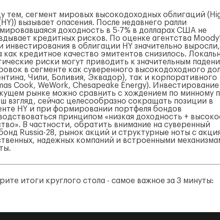
у тем, сегмент мировых высокодоходных облигаций (Hi
 (HY)) вызывает опасения. После недавнего ралли
мировавшаяся доходность в 5-7% в долларах США не
вдывает кредитных рисков. По оценке агентства Moody’
и инвестирования в облигации HY значительно выросли,
а как кредитное качество эмитентов снизилось. Локаль
тические риски могут приводить к значительным паден
ровок в сегменте как суверенного высокодоходного до
ентина, Чили, Боливия, Эквадор), так и корпоративного
mas Cook, WeWork, Chesapeake Energy). Инвестирование
екущем рынке можно сравнить с хождением по минному п
аш взгляд, сейчас целесообразно сокращать позиции в
енте HY и при формировании портфеля бондов
водствоваться принципом «низкая доходность + высоко
ство». В частности, обратить внимание на суверенный
бонд Russia-28, рынок акций и структурные ноты с акци
ственных, надежных компаний и встроенными механизма
ты.
ите итоги круглого стола - самое важное за 3 минуты: