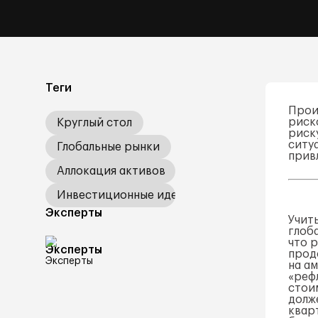
Теги
Прои
риск
Круглый стол
риск
ситу
Глобальные рынки
привл
Аллокация активов
Инвестиционные идеи
Эксперты
Учит
глоб
что 
Эксперты
прод
на а
«реф
стои
долже
квар