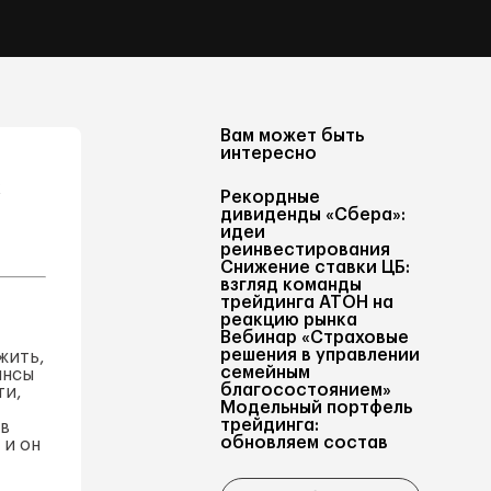
Вам может быть
интересно
к
Рекордные
дивиденды «Сбера»:
идеи
реинвестирования
Снижение ставки ЦБ:
взгляд команды
трейдинга АТОН на
реакцию рынка
Вебинар «Страховые
решения в управлении
жить,
семейным
ансы
благосостоянием»
ти,
Модельный портфель
трейдинга:
ов
обновляем состав
 и он