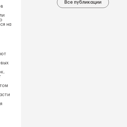
Все публикации
ов
ли
о
ся на
ают
евых
к.
т
этом
расти
я