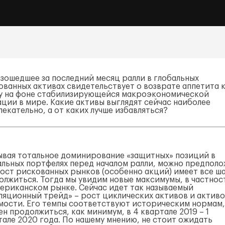
зошедшее за последний месяц ралли в глобальных
ованных активах свидетельствует о возврате аппетита 
у на фоне стабилизирующейся макроэкономической
ации в мире. Какие активы выглядят сейчас наиболее
екательно, а от каких лучше избавляться?
ывая тотальное доминирование «защитных» позиций в
альных портфелях перед началом ралли, можно предполо
рост рискованных рынков (особенно акций) имеет все ш
олжиться. Тогда мы увидим новые максимумы, в частнос
мериканском рынке. Сейчас идет так называемый
ляционный трейд» – рост циклических активов и актив
мости. Его темпы соответствуют историческим нормам,
н продолжиться, как минимум, в 4 квартале 2019 – 1
тале 2020 года. По нашему мнению, не стоит ожидать