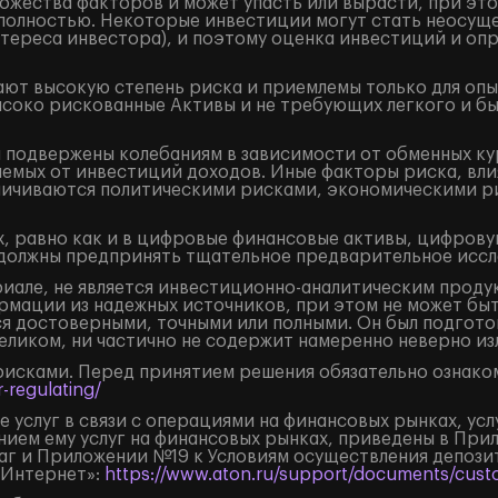
жества факторов и может упасть или вырасти, при это
и полностью. Некоторые инвестиции могут стать неосущ
тереса инвестора), и поэтому оценка инвестиций и оп
ют высокую степень риска и приемлемы только для оп
ысоко рискованные Активы и не требующих легкого и б
подвержены колебаниям в зависимости от обменных кур
аемых от инвестиций доходов. Иные факторы риска, вли
аничиваются политическими рисками, экономическими р
, равно как и в цифровые финансовые активы, цифрову
должны предпринять тщательное предварительное иссл
але, не является инвестиционно-аналитическим продук
рмации из надежных источников, при этом не может бы
я достоверными, точными или полными. Он был подгото
целиком, ни частично не содержит намеренно неверно 
рисками. Перед принятием решения обязательно ознаком
-regulating/
 услуг в связи с операциями на финансовых рынках, ус
нием ему услуг на финансовых рынках, приведены в Пр
маг и Приложении №19 к Условиям осуществления депоз
«Интернет»:
https://www.aton.ru/support/documents/custo