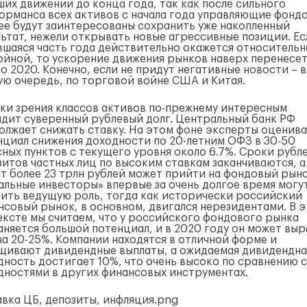
ших движений до конца года, так как после сильного
орманса всех активов с начала года управляющие фонд
ее будут заинтересованы сохранить уже накопленный
льтат, нежели открывать новые агрессивные позиции. Ес
вшаяся часть года действительно окажется относительн
ойной, то ускорение движения рынков наверх перенесет
о 2020. Конечно, если не придут негативные новости – в
ую очередь, по торговой войне США и Китая.
чки зрения классов активов по-прежнему интересным
ядит суверенный рублевый долг. Центральный банк РФ
олжает снижать ставку. На этом фоне эксперты оценив
нциал снижения доходности по 20-летним ОФЗ в 30-50
сных пунктов с текущего уровня около 6.7%. Сроки рубл
зитов частных лиц по высоким ставкам заканчиваются, а
ит более 23 трлн рублей может прийти на фондовый рыно
альные инвесторы» впервые за очень долгое время могу
чить ведущую роль, тогда как исторически российский
нсовый рынок, в основном, двигался нерезидентами. В 
ексте мы считаем, что у российского фондового рынка
аняется большой потенциал, и в 2020 году он может вы
на 20-25%. Компании находятся в отличной форме и
щивают дивидендные выплаты, а ожидаемая дивидендна
дность достигает 10%, что очень высоко по сравнению с
дностями в других финансовых инструментах.