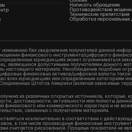
Cookies
Написать обращение
ам
Противодействие мошенн
ентр
Технические препятствия
Обработка персональных 
ы
 изменению без уведомления получателей данной инфор
ношении финансового инструмента/цифрового финансово
в определенных юрисдикциях может ограничиваться закон
лиц, являющихся допустимыми получателями данного ма
ель настоящего материала. Несоблюдение подобных огр
/цифровых финансовых активов/цифровой валюты такой
 во всех юрисдикциях или определенным категориям ин
и Соединенных Штатов Америки (включая зависимые терр
лучена из различных открытых источников, которые, к
ости, достоверности, актуальности или полноты данно
 финансового или коммерческого характера и не может
ельствах, связанных с получателем материала.
ествляться исключительно в соответствии с действующ
ивов, в том числе производные финансовые инструменты 
ами считается рискованной. Прошлые показатели не явл