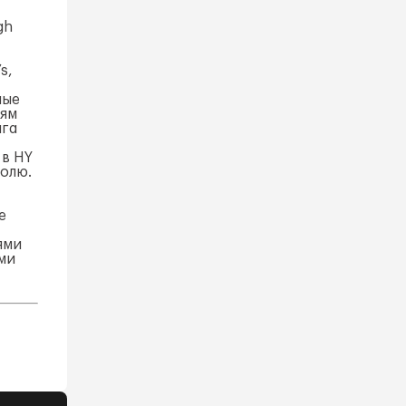
gh
s,
ные
иям
лга
 в HY
олю.
е
ями
ми