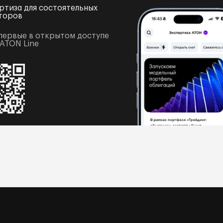
ртиза для состоятельных
торов
первые в открытом доступе
 ATON Line