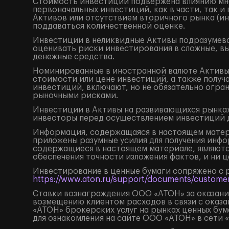
Стоимость инвестиций подвержена влиянию мно
первоначальных инвестиций, как в части, так 
Активов или отсутствием вторичного рынка (ин
поддаваться количественной оценке.
Инвестиции в неликвидные Активы подразумева
оценивать риски инвестирования в сложные, в
денежные средства.
Номинированные в иностранной валюте Активы 
стоимости или цене инвестиций, а также получ
инвестиций, включают, но не обязательно огр
рыночными рисками.
Инвестиции в Активы на развивающихся рынках
инвесторы перед осуществлением инвестиций 
Информация, содержащаяся в настоящем матери
приложены разумные усилия для получения инфо
содержащиеся в настоящем материале, являютс
обеспечения точности изложения фактов, и ни 
Инвестирование в ценные бумаги сопряжено с 
https://www.aton.ru/support/documents/customer
Ставки вознаграждения ООО «АТОН» за оказание
возмещению клиентом расходов в связи с оказа
«АТОН» брокерских услуг на рынках ценных бу
для ознакомления на сайте ООО «АТОН» в сети 