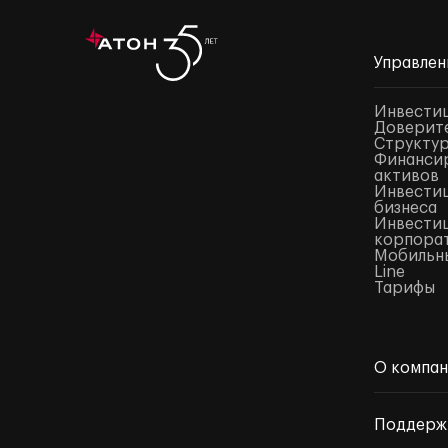
Управлен
Инвести
Доверите
Структур
Финансир
активов
Инвестиц
бизнеса
Инвестиц
корпора
Мобильны
Line
Тарифы
О компа
Поддерж