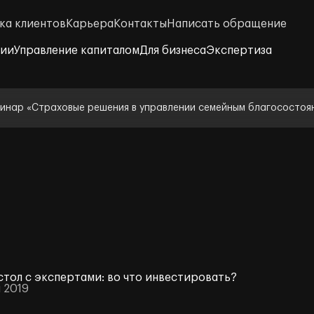
ка клиентов
Карьера
Контакты
Написать обращение
нии
Управление капиталом
Для бизнеса
Экспертиза
инар «Страховые решения в управлении семейным благосостоя
стол с экспертами: во что инвестировать?
 2019