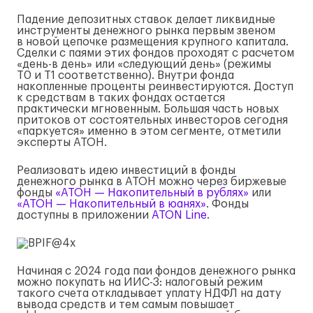
Падение депозитных ставок делает ликвидные
инструменты денежного рынка первым звеном
в новой цепочке размещения крупного капитала.
Сделки с паями этих фондов проходят с расчетом
«день-в день» или «следующий день» (режимы
T0 и T1 соответственно). Внутри фонда
накопленные проценты реинвестируются. Доступ
к средствам в таких фондах остается
практически мгновенным. Большая часть новых
притоков от состоятельных инвесторов сегодня
«паркуется» именно в этом сегменте, отметили
эксперты АТОН.
Реализовать идею инвестиций в фонды
денежного рынка в АТОН можно через биржевые
фонды
«АТОН — Накопительный в рублях»
или
«АТОН — Накопительный в юанях»
. Фонды
доступны в приложении
ATON Line
.
Начиная с 2024 года паи фондов денежного рынка
можно покупать на ИИС-3: налоговый режим
такого счета откладывает уплату НДФЛ на дату
вывода средств и тем самым повышает