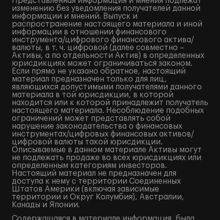
Представленная информация и мнения подлежат
изменению без уведомления получателей данной
информации и мнений. Выпуск и
распространение настоящего материала и иной
информации в отношении финансового
инструмента/цифрового финансового актива/
валюты, в т. ч. цифровой (далее совместно –
Активы, а по отдельности Актив) в определенных
юрисдикциях может ограничиваться законом.
Если прямо не указано обратное, настоящий
материал предназначен только для лиц,
являющихся допустимыми получателями данного
материала в той юрисдикции, в которой
находится или к которой принадлежит получатель
настоящего материала. Несоблюдение подобных
ограничений может представлять собой
нарушение законодательства о финансовых
инструментах/цифровых финансовых активов/
цифровой валюты такой юрисдикции.
Описываемые в данном материале Активы могут
не подлежать продаже во всех юрисдикциях или
определенным категориям инвесторов.
Настоящий материал не предназначен для
доступа к нему с территории Соединенных
Штатов Америки (включая зависимые
территории и Округ Колумбия), Австралии,
Канады и Японии.
Содержащаяся в материале информация, была