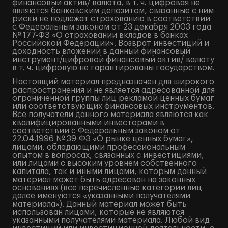
финансовый актив/ валюта, в т. ч. цифровая не
являются банковским депозитом, связанные с ним
риски не подлежат страхованию в соответствии
с Федеральным законом от 23 декабря 2003 года
№ 177-ФЗ «О страховании вкладов в банках
Российской Федерации». Возврат инвестиций и
доходность вложений в данный финансовый
инструмент/цифровой финансовый актив/ валюту
в т. ч. цифровую не гарантированы государством.
Настоящий материал предназначен для широкого
распространения и не является адресованной для
ограниченной группы лиц рекламой ценных бумаг
или соответствующих финансовых инструментов.
Все получатели данного материала являются как
квалифицированными инвесторами в
соответствии с Федеральным законом от
22.04.1996 № 39-ФЗ «О рынке ценных бумаг»,
лицами, обладающими профессиональным
опытом в вопросах, связанных с инвестициями,
или лицами с высоким уровнем собственного
капитала, так и иными лицами, которым данный
материал может быть адресован на законных
основаниях (все перечисленные категории лиц
далее именуются «указанными получателями
материала»). Данный материал может быть
использован лицами, которые не являются
указанными получателями материала. Любой вид