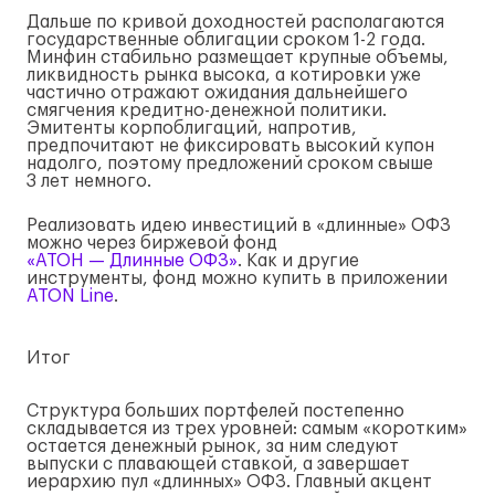
Дальше по кривой доходностей располагаются
государственные облигации сроком 1-2 года.
Минфин стабильно размещает крупные объемы,
ликвидность рынка высока, а котировки уже
частично отражают ожидания дальнейшего
смягчения кредитно-денежной политики.
Эмитенты корпоблигаций, напротив,
предпочитают не фиксировать высокий купон
надолго, поэтому предложений сроком свыше
3 лет немного.
Реализовать идею инвестиций в «длинные» ОФЗ
можно через биржевой фонд
«АТОН — Длинные ОФЗ»
. Как и другие
инструменты, фонд можно купить в приложении
ATON Line
.
Итог
Структура больших портфелей постепенно
складывается из трех уровней: самым «коротким»
остается денежный рынок, за ним следуют
выпуски с плавающей ставкой, а завершает
иерархию пул «длинных» ОФЗ. Главный акцент