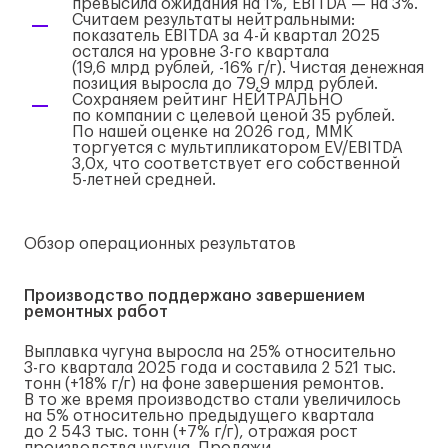
превысила ожидания на 1%, EBITDA — на 3%.
Считаем результаты нейтральными:
показатель EBITDA за
4-й
квартал 2025
остался на уровне
3-го
квартала
(19,6 млрд рублей, -16%
г/г
). Чистая денежная
позиция выросла до 79,9 млрд рублей.
Сохраняем рейтинг НЕЙТРАЛЬНО
по компании с целевой ценой 35 рублей.
По нашей оценке на 2026 год, ММК
торгуется с мультипликатором EV/EBITDA
3,0x, что соответствует его собственной
5-летней
средней.
Обзор операционных результатов
Производство поддержано завершением
ремонтных работ
Выплавка чугуна выросла на 25% относительно
3-го
квартала 2025 года и составила 2 521 тыс.
тонн (+18%
г/г
) на фоне завершения ремонтов.
В то же время производство стали увеличилось
на 5% относительно предыдущего квартала
до 2 543 тыс. тонн (+7%
г/г
), отражая рост