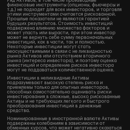
Ряд Активов, в том числе производные
финансовые инструменты (опционы, фьючерсы и
т.д.) не подходят для всех инвесторов, и торговля
этими инструментами считается рискованной.
Прошлые показатели не являются гарантией
будущих результатов. Стоимость инвестиций
подвержена влиянию множества факторов и
может упасть или вырасти, при этом инвестор
может не вернуть себе сумму первоначальных
инвестиций, как в части, так и полностью.
Некоторые инвестиции могут стать
неосуществимыми в связи с не ликвидностью
рынка Активов или отсутствием вторичного
рынка (интереса инвестора), и поэтому оценка
инвестиций и определение рисков инвестора
могут не поддаваться количественной оценке.
Инвестиции в неликвидные Активы
подразумевают высокую степень риска и
приемлемы только для опытных инвесторов,
способных самостоятельно оценивать риски
инвестирования в сложные, высоко рискованные
Активы и не требующих легкого и быстрого
преобразования инвестиций в денежные
средства.
Номинированные в иностранной валюте Активы
подвержены колебаниям в зависимости от
обменных курсов, что может негативно сказаться