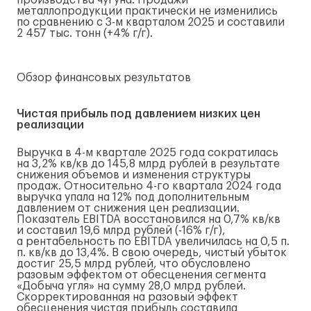
производства чугуна. Продажи
металлопродукции практически не изменились
по сравнению с
3-м
кварталом 2025 и составили
2 457 тыс. тонн (+4%
г/г
).
Обзор финансовых результатов
Чистая прибыль под давлением низких цен
реализации
Выручка в
4-м
квартале 2025 года сократилась
на 3,2% кв/кв до 145,8 млрд рублей в результате
снижения объемов и изменения структуры
продаж. Относительно
4-го
квартала 2024 года
выручка упала на 12% под дополнительным
давлением от снижения цен реализации.
Показатель EBITDA восстановился на 0,7% кв/кв
и составил 19,6 млрд рублей (-16%
г/г
),
а рентабельность по EBITDA увеличилась на 0,5 п.
п. кв/кв до 13,4%. В свою очередь, чистый убыток
достиг 25,5 млрд рублей, что обусловлено
разовым эффектом от обесценения сегмента
«Добыча угля» на сумму 28,0 млрд рублей.
Скорректированная на разовый эффект
обесценения чистая прибыль составила