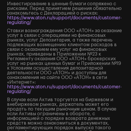
Инвестирование в ценные бумаги сопряжено с
рисками. Перед принятием решения обязательно
ознакомьтесь с Декларацией о рисках:
https://www.aton.ru/support/documents/customer-
regulating/
Ставки вознаграждения ООО «АТОН» за оказание
услуг в связи с операциями на финансовых
рынках, услуг Депозитария, а также перечень
подлежащих возмещению клиентом расходов в
связи с оказанием ему услуг на финансовых
рынках, приведены в Приложении №23 к
Регламенту оказания ООО «АТОН» брокерских
услуг на рынках ценных бумаг и Приложении №19
к Условиям осуществления депозитарной
деятельности ООО «АТОН» и доступны для
ознакомления на сайте ООО «АТОН» в сети
«Интернет»:
https://www.aton.ru/support/documents/customer-
regulating/
В случае если Актив торгуется на биржевом и
внебиржевом рынках, держатель может его
продать по текущим рыночным ценам. В случае
если Активы ограничены в обороте, с
информацией о порядке возврата денежных
средств можно ознакомиться в документах,
регламентирующих порядок выпуска такого