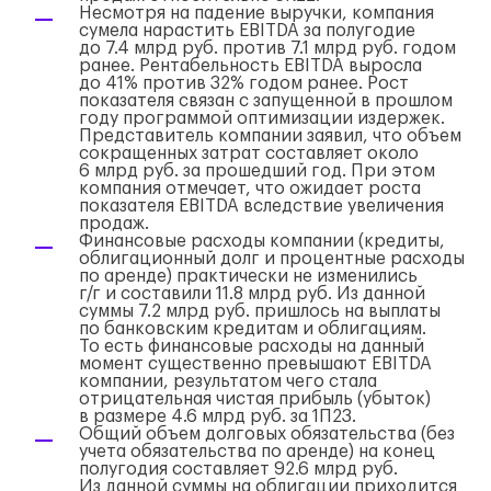
Несмотря на падение выручки, компания
сумела нарастить EBITDA за полугодие
до 7.4 млрд руб. против 7.1 млрд руб. годом
ранее. Рентабельность EBITDA выросла
до 41% против 32% годом ранее. Рост
показателя связан с запущенной в прошлом
году программой оптимизации издержек.
Представитель компании заявил, что объем
сокращенных затрат составляет около
6 млрд руб. за прошедший год. При этом
компания отмечает, что ожидает роста
показателя EBITDA вследствие увеличения
продаж.
Финансовые расходы компании (кредиты,
облигационный долг и процентные расходы
по аренде) практически не изменились
г/г
и составили 11.8 млрд руб. Из данной
суммы 7.2 млрд руб. пришлось на выплаты
по банковским кредитам и облигациям.
То есть финансовые расходы на данный
момент существенно превышают EBITDA
компании, результатом чего стала
отрицательная чистая прибыль (убыток)
в размере 4.6 млрд руб. за 1П23.
Общий объем долговых обязательства (без
учета обязательства по аренде) на конец
полугодия составляет 92.6 млрд руб.
Из данной суммы на облигации приходится