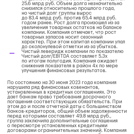
25.6 млрд руб. Объем долга незначительно
снизился относительно прошлого года,
но чистый долг группы вырос
до 83.4 млрд руб. против 65.4 млрд руб.
годом ранее. Рост долга произошел
из-за
увеличения товарных остатков на балансе
компании. Компания отмечает, что рост
товарных запасов носит сезонный
характер. При этом капитал компании упал
до околонулевой отметки
из-за
убытков.
Чистый леверидж компании по показателю
Чистый долг/EBITDA составляет 5.3х
по итогам полугодия. Компания ожидает
снижения показателя в район 4х по мере
улучшения финансовых результатов.
По состоянию на 30 июня 2023 года компания
нарушила ряд финансовых ковенантов,
установленных в кредитных соглашениях. Это
дает банкам право требования досрочного
погашения соответствующих обязательств. При
этом до и после отчетной даты с большинством
банков-кредиторов
, общий объем задолженности
перед которыми составляет 49.8 млрд руб.,
группа заключила дополнительные соглашения
о пересмотре установленных кредитными
договорами ограничительных значений. Компания