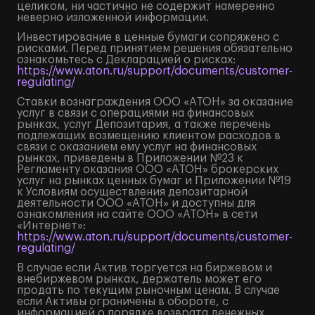
целиком, ни частично не содержит намеренно
неверно изложенной информации.
Инвестирование в ценные бумаги сопряжено с
рисками. Перед принятием решения обязательно
ознакомьтесь с Декларацией о рисках:
https://www.aton.ru/support/documents/customer-
regulating/
Ставки вознаграждения ООО «АТОН» за оказание
услуг в связи с операциями на финансовых
рынках, услуг Депозитария, а также перечень
подлежащих возмещению клиентом расходов в
связи с оказанием ему услуг на финансовых
рынках, приведены в Приложении №23 к
Регламенту оказания ООО «АТОН» брокерских
услуг на рынках ценных бумаг и Приложении №19
к Условиям осуществления депозитарной
деятельности ООО «АТОН» и доступны для
ознакомления на сайте ООО «АТОН» в сети
«Интернет»:
https://www.aton.ru/support/documents/customer-
regulating/
В случае если Актив торгуется на биржевом и
внебиржевом рынках, держатель может его
продать по текущим рыночным ценам. В случае
если Активы ограничены в обороте, с
информацией о порядке возврата денежных