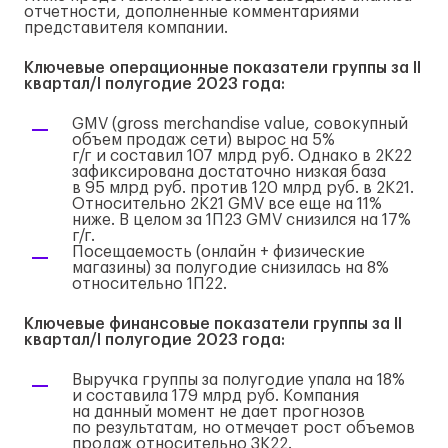
отчетности, дополненные комментариями
представителя компании.
Ключевые операционные показатели группы за II
квартал/
I
полугодие 2023 года:
GMV (gross merchandise value, совокупный
объем продаж сети) вырос на 5%
г/г
и составил 107 млрд руб. Однако в 2К22
зафиксирована достаточно низкая база
в 95 млрд руб. против 120 млрд руб. в 2К21.
Относительно 2К21 GMV все еще на 11%
ниже. В целом за 1П23 GMV снизился на 17%
г/г
.
Посещаемость (онлайн + физические
магазины) за полугодие снизилась на 8%
относительно 1П22.
Ключевые финансовые показатели группы за II
квартал/
I
полугодие 2023 года:
Выручка группы за полугодие упала на 18%
и составила 179 млрд руб. Компания
на данный момент не дает прогнозов
по результатам, но отмечает рост объемов
продаж относительно 3К22.