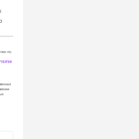
х
ю
упен по
7193f98
твенных
жении
ных