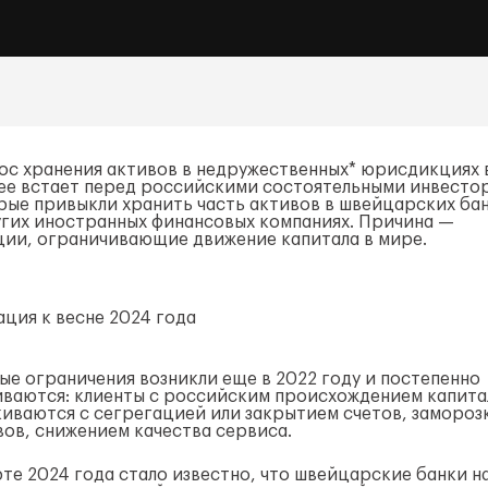
ос хранения активов в недружественных* юрисдикциях 
ее встает перед российскими состоятельными инвесто
рые привыкли хранить часть активов в швейцарских ба
угих иностранных финансовых компаниях. Причина —
ции, ограничивающие движение капитала в мире.
ация к весне 2024 года
ые ограничения возникли еще в 2022 году и постепенно
иваются: клиенты с российским происхождением капита
киваются с сегрегацией или закрытием счетов, замороз
вов, снижением качества сервиса.
рте 2024 года стало известно, что швейцарские банки н