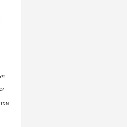
и
.
ную
ся
этом