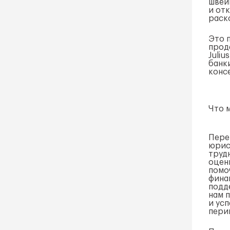
швей
и от
раск
Это 
прод
Juliu
банк
конс
Что 
Пере
юрис
труд
оцен
помо
фина
подд
нам 
и ус
пери