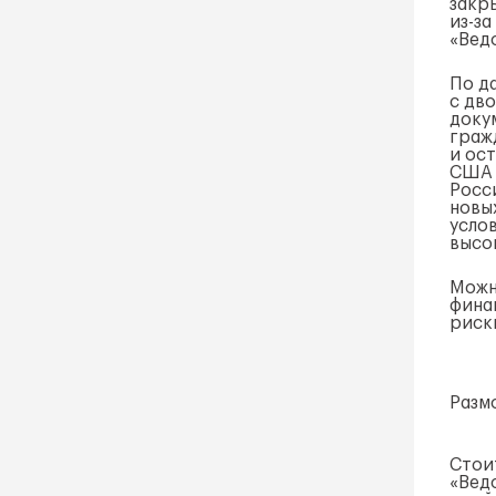
закр
из-за
«Вед
По д
с дв
доку
граж
и ос
США 
Росс
новы
усло
высо
Можн
фина
риск
Разм
Стои
«Вед