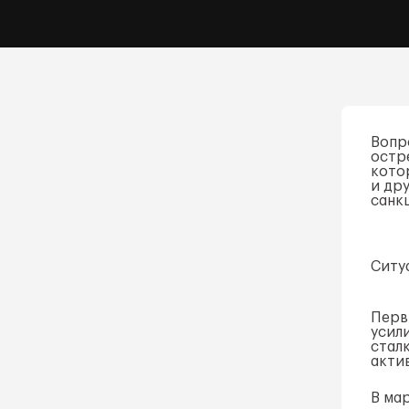
Вопр
остр
кото
и др
санк
Ситу
Перв
усил
стал
акти
В ма