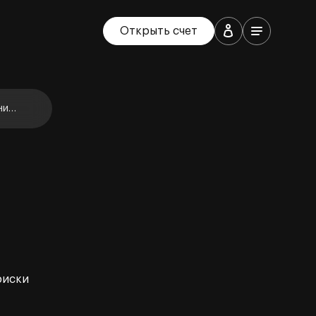
Открыть счет
ние
риски