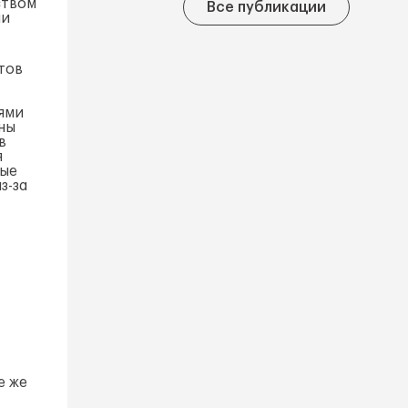
ством
Все публикации
ли
тов
ями
ны
в
я
ные
з-за
е же