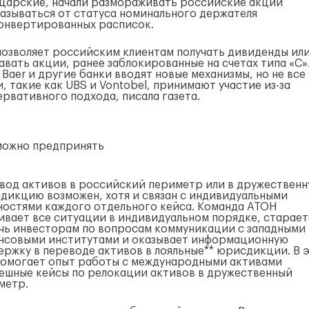
царские, начали размораживать российские акции
казываться от статуса номинального держателя
онвертированных расписок.
позволяет российским клиентам получать дивиденды ил
авать акции, ранее заблокированные на счетах типа «С»
s Baer и другие банки вводят новые механизмы, но не все
и, такие как UBS и Vontobel, принимают участие
из-за
ервативного подхода, писала газета.
можно предпринять
вод активов в российский периметр или в дружествен
дикцию возможен, хотя и связан с индивидуальными
ностями каждого отдельного кейса. Команда АТОН
ивает все ситуации в индивидуальном порядке, старает
чь инвесторам по вопросам коммуникации с западными
нсовыми институтами и оказывает информационную
ержку в переводе активов в лояльные** юрисдикции. В 
помогает опыт работы с международными активами
пешные кейсы по релокации активов в дружественный
метр.