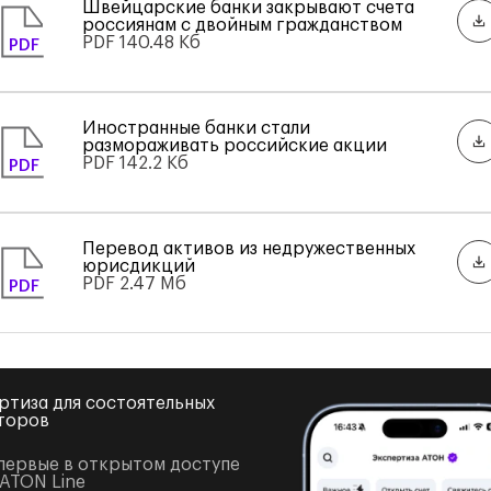
Швейцарские банки закрывают счета
россиянам с двойным гражданством
PDF
140.48 Кб
PDF
Иностранные банки стали
размораживать российские акции
PDF
142.2 Кб
PDF
Перевод активов из недружественных
юрисдикций
PDF
2.47 Мб
PDF
ртиза для состоятельных
торов
первые в открытом доступе
 ATON Line