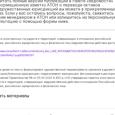
итать полные версии публикаций в газете «Ведомости»
формационную заметку АТОН о переводе активов
едружественных юрисдикций вы можете в прикрепленны
х. Если у вас остались вопросы, пожалуйста, свяжитесь
шим менеджером в АТОН или запишитесь на персональну
ультацию с помощью формы ниже.
нь иностранных государств и территорий, совершающих в отношении российской
ии, российских юридических лиц и физических лиц недружественные действия дост
/www.consultant.ru/document/cons_doc_LAW_411064/e8730c96430f0f246299a0cb7e5b2
sclid=ll641y7yyq893341097
 и далее по тексту формулировки «дружественный периметр/места хранения в дружес
кциях/лояльные юрисдикции» подразумевают юрисдикции, фигурирующие в распоря
жение Правительства РФ от 05.03.2022 N 430-р «Об утверждении перечня иностран
ств и территорий, совершающих недружественные действия в отношении Российской
ии, российских юридических и физических лиц»
ать материалы