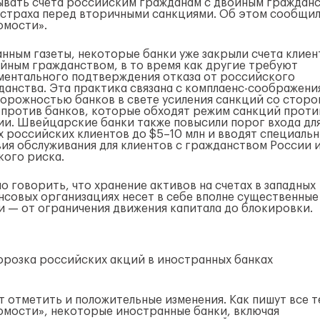
ывать счета российским гражданам с двойным граждан
страха перед вторичными санкциями. Об этом сообщи
омости».
анным газеты, некоторые банки уже закрыли счета клиен
ойным гражданством, в то время как другие требуют
ментального подтверждения отказа от российского
данства. Эта практика связана с
комплаенс-соображени
торожностью банков в свете усиления санкций со сторо
против банков, которые обходят режим санкций проти
ии. Швейцарские банки также повысили порог входа дл
х российских клиентов до $5–10 млн и вводят специаль
вия обслуживания для клиентов с гражданством России
и
кого риска.
о говорить, что хранение активов на счетах в западных
нсовых организациях несет в себе вполне существенные
и — от ограничения движения капитала до блокировки.
орозка российских акций в иностранных банках
т отметить и положительные изменения. Как пишут все т
омости», некоторые иностранные банки, включая