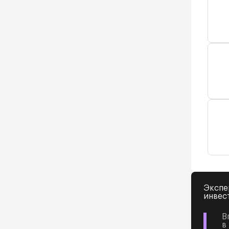
Экспе
инвес
В
в