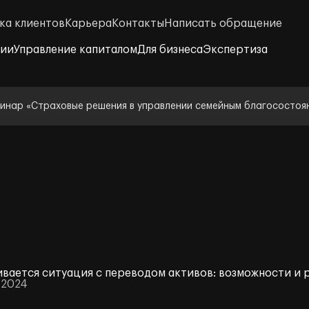
ка клиентов
Карьера
Контакты
Написать обращение
нии
Управление капиталом
Для бизнеса
Экспертиза
инар «Страховые решения в управлении семейным благосостоя
ивается ситуация с переводом активов: возможности и 
 2024