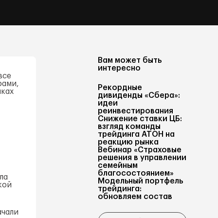
Вам может быть
интересно
все
рами,
Рекордные
нках
дивиденды «Сбера»:
идеи
реинвестирования
Снижение ставки ЦБ:
взгляд команды
трейдинга АТОН на
реакцию рынка
Вебинар «Страховые
решения в управлении
семейным
благосостоянием»
ла
Модельный портфель
кой
трейдинга:
обновляем состав
ачали