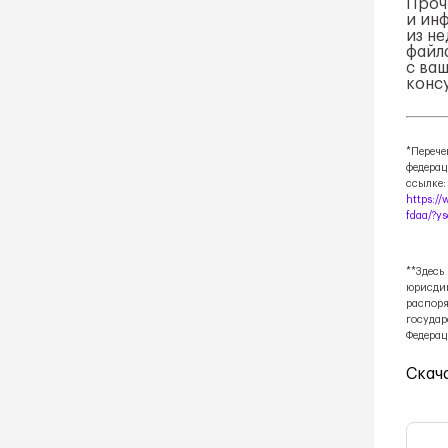
Проч
и ин
из н
файла
с ва
конс
*Перече
федерац
ссылке:
https:/
fdaa/?y
**Здесь
юрисди
распоря
государ
Федерац
Скач