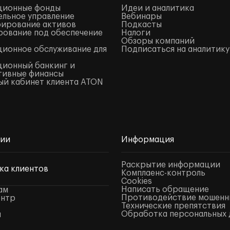
ционные фонды
Идеи и аналитика
льное управление
Вебинары
ирование активов
Подкасты
ование под обеспечение
Налоги
Обзоры компаний
ионное обслуживание для
Подписаться на аналитику
ионный банкинг и
тивные финансы
й кабинет клиента ATON
нии
Информация
Раскрытие информации
ка клиентов
Комплаенс-контроль
Cookies
Написать обращение
ам
Противодействие мошенн
ентр
Технические препятствия
Обработка персональных 
ы