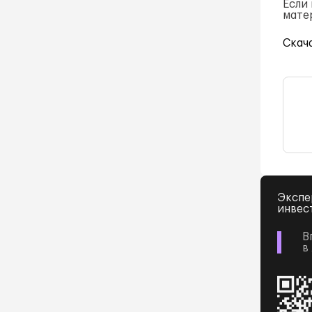
Если
мате
Скач
Экспе
инвес
В
в