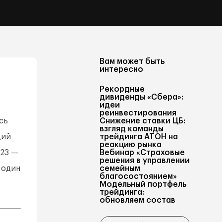
Вам может быть
интересно
Рекордные
дивиденды «Сбера»:
идеи
реинвестирования
сь
Снижение ставки ЦБ:
взгляд команды
ций
трейдинга АТОН на
реакцию рынка
023 —
Вебинар «Страховые
решения в управлении
 один
семейным
благосостоянием»
Модельный портфель
трейдинга:
обновляем состав