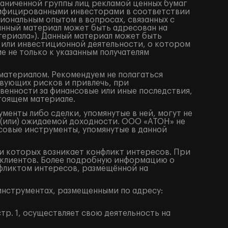
раниченной группы лиц рекламой ценных бумаг
алифицированными инвесторами в соответствии
иональным опытом в вопросах, связанных с
анный материал может быть адресован на
териала»). Данный материал может быть
 или инвестиционной деятельности, о котором
е не только к указанным получателям
материалом. Рекомендуем не полагаться
вующих рисков и привлечь, при
венности за финансовые или иные последствия,
стоящем материале.
енты либо сделки, упомянутые в ней, могут не
 (или) ожидаемой доходности. ООО «АТОН» не
совые инструменты, упомянутые в данной
 которых возникает конфликт интересов. При
клиентов. Более подробную информацию о
фликтом интересов, размещённой на
нструментах, размещенными по адресу:
тр. 1, осуществляет свою деятельность на