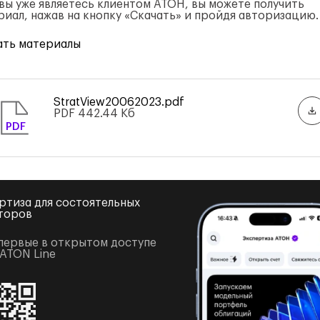
 вы уже являетесь клиентом АТОН, вы можете получить
риал, нажав на кнопку «Скачать» и пройдя авторизацию.
ать материалы
StratView20062023.pdf
PDF
442.44 Кб
PDF
ртиза для состоятельных
торов
первые в открытом доступе
 ATON Line