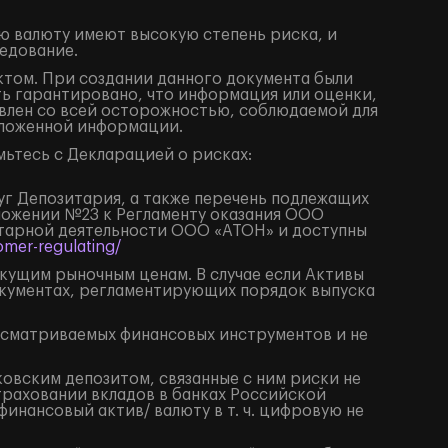
ю валюту имеют высокую степень риска, и
едование.
том. При создании данного документа были
ть гарантировано, что информация или оценки,
влен со всей осторожностью, соблюдаемой для
изложенной информации.
ьтесь с Декларацией о рисках:
луг Депозитария, а также перечень подлежащих
иложении №23 к Регламенту оказания ООО
итарной деятельности ООО «АТОН» и доступны
mer-regulating/
екущим рыночным ценам. В случае если Активы
окументах, регламентирующих порядок выпуска
ссматриваемых финансовых инструментов и не
ковским депозитом, связанные с ним риски не
траховании вкладов в банках Российской
нансовый актив/ валюту в т. ч. цифровую не