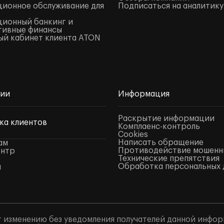
ионное обслуживание для
Подписаться на аналитику
ионный банкинг и
тивные финансы
й кабинет клиента ATON
нии
Информация
Раскрытие информации
ка клиентов
Комплаенс-контроль
Cookies
Написать обращение
ам
Противодействие мошенн
ентр
Технические препятствия
Обработка персональных 
ы
 изменению без уведомления получателей данной инфор