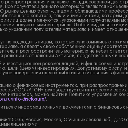
о распространения и не является адресованной для ог
. Все получатели данного материала являются как кв
«О рынке ценных бумаг», лицами, обладающими професс
собственного капитала, так и иными лицами, которым д
ории лиц далее именуются «указанными получателями ма
занными получателями материала. Любой вид инвестиций
ько указанным получателям материала и имеет отношени
ут не подходить лицам, которые ознакомились с таким 
ериале, а сделать свою собственную оценку соответст
итель и распространитель материала не несет ответст
ия решений в отношении Активов, представленных в на
 инвестиционной рекомендацией, и финансовые инструм
ю, цели (целям) инвестирования, допустимому риску, и
случае совершения сделок либо инвестирования в финан
цию о финансовых инструментах, при распространении
ресов ООО «АТОН» руководствуется интересами своих 
ов интересов, можно найти в Политике управления кон
n.ru/info-disclosure/
.
иться с информационными документами о финансовых и
: 115035, Россия, Москва, Овчинниковская наб., д. 20 с
щими лицензиями: