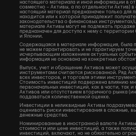
настоящего материала и иной информации в от
совместно – Активы, а по отдельности Актив) 
настоящий материал предназначен только для 
находится или к которой принадлежит получат
законодательства о финансовых инструментах
материале Активы могут не подлежать продаже
предназначен для доступа к нему с территори
и Японии.
Содержащаяся в материале информация, была по
не можем гарантировать и не гарантируем точн
исчерпывающим изложением актуальных событий
информация не основана на конкретных обстоят
Выпуск, учет и обращение Активов может осущ
инструментами считается рискованной. Ряд Акт
всех инвесторов, и торговля этими инструмент
Стоимость инвестиций подвержена влиянию мно
первоначальных инвестиций, как в части, так 
Активов или отсутствием вторичного рынка (ин
поддаваться количественной оценке.
Инвестиции в неликвидные Активы подразумева
оценивать риски инвестирования в сложные, в
денежные средства.
Номинированные в иностранной валюте Активы 
стоимости или цене инвестиций, а также получ
инвестиций, включают, но не обязательно огр