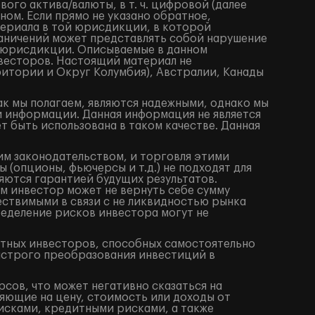
го актива/валюты, в т. ч. цифровой (далее
ом. Если прямо не указано обратное,
териала в той юрисдикции, в которой
аничений может представлять собой нарушение
 юрисдикции. Описываемые в данном
весторов. Настоящий материал не
итории и Округ Колумбия), Австралии, Канады
ак мы полагаем, являются надежными, однако мы
й информации. Данная информация не является
 быть использована в таком качестве. Данная
им законодательством, и торговля этими
(опционы, фьючерсы и т.д.) не подходят для
яются гарантией будущих результатов.
м инвестор может не вернуть себе сумму
ествимыми в связи с не ликвидностью рынка
ределение рисков инвестора могут не
ытных инвесторов, способных самостоятельно
ыстрого преобразования инвестиций в
сов, что может негативно сказаться на
яющие на цену, стоимость или доходы от
исками, кредитными рисками, а также