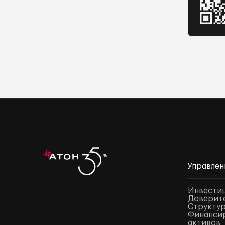
Управлен
Инвести
Доверите
Структур
Финансир
активов