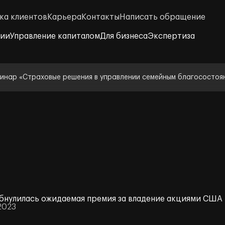
ка клиентов
Карьера
Контакты
Написать обращение
нии
Управление капиталом
Для бизнеса
Экспертиза
инар «Страховые решения в управлении семейным благосостоя
бнулилась ожидаемая премия за владение акциями США
2023