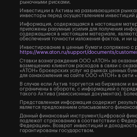
рыночными рисками.
Инвестиции в Активы на развивающихся рынках
инвесторы перед осуществлением инвестиций 
Информация, содержащаяся в настоящем матери
приложены разумные усилия для получения инфо
содержащиеся в настоящем материале, являютс
обеспечения точности изложения фактов, и ни 
Инвестирование в ценные бумаги сопряжено с 
https://www.aton.ru/support/documents/customer
Ставки вознаграждения ООО «АТОН» за оказание
возмещению клиентом расходов в связи с оказа
«АТОН» брокерских услуг на рынках ценных бу
для ознакомления на сайте ООО «АТОН» в сети 
В случае если Актив торгуется на биржевом и 
ограничены в обороте, с информацией о поряд
такого Актива (эмиссионных документах). Боле
Представленная информация содержит результа
является предложением описываемого финансов
Данный финансовый инструмент/цифровой финанс
подлежат страхованию в соответствии с Федера
Федерации». Возврат инвестиций и доходность
гарантированы государством.