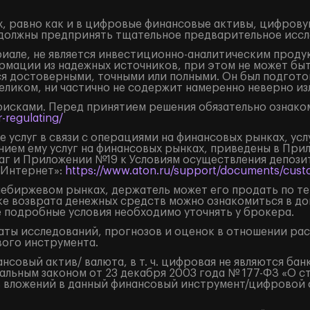
, равно как и в цифровые финансовые активы, цифрову
должны предпринять тщательное предварительное иссл
але, не является инвестиционно-аналитическим продук
рмации из надежных источников, при этом не может бы
я достоверными, точными или полными. Он был подгото
целиком, ни частично не содержит намеренно неверно 
рисками. Перед принятием решения обязательно ознаком
-regulating/
 услуг в связи с операциями на финансовых рынках, ус
нием ему услуг на финансовых рынках, приведены в Пр
маг и Приложении №19 к Условиям осуществления депоз
«Интернет»:
https://www.aton.ru/support/documents/custo
внебиржевом рынках, держатель может его продать по т
ке возврата денежных средств можно ознакомиться в д
е подробные условия необходимо уточнять у брокера.
ты исследований, прогнозов и оценок в отношении ра
ого инструмента.
овый актив/ валюта, в т. ч. цифровая не являются бан
льным законом от 23 декабря 2003 года № 177-ФЗ «О с
 вложений в данный финансовый инструмент/цифровой фи