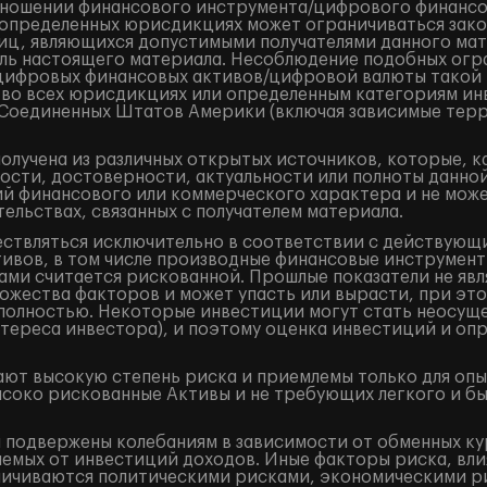
ношении финансового инструмента/цифрового финансово
в определенных юрисдикциях может ограничиваться закон
лиц, являющихся допустимыми получателями данного ма
ель настоящего материала. Несоблюдение подобных огр
/цифровых финансовых активов/цифровой валюты такой
 во всех юрисдикциях или определенным категориям ин
и Соединенных Штатов Америки (включая зависимые терр
лучена из различных открытых источников, которые, к
ости, достоверности, актуальности или полноты данно
 финансового или коммерческого характера и не может
ельствах, связанных с получателем материала.
ествляться исключительно в соответствии с действующ
ивов, в том числе производные финансовые инструменты 
ами считается рискованной. Прошлые показатели не явл
жества факторов и может упасть или вырасти, при это
и полностью. Некоторые инвестиции могут стать неосущ
тереса инвестора), и поэтому оценка инвестиций и оп
ют высокую степень риска и приемлемы только для оп
ысоко рискованные Активы и не требующих легкого и б
подвержены колебаниям в зависимости от обменных кур
аемых от инвестиций доходов. Иные факторы риска, вли
аничиваются политическими рисками, экономическими р