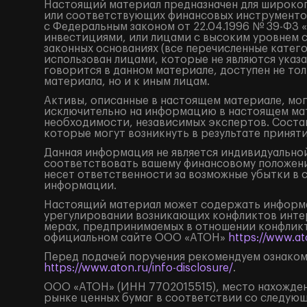
Настоящий материал предназначен для широког
или соответствующих финансовых инструментов
с Федеральным законом от 22.04.1996 № 39-ФЗ 
инвестициями, или лицами с высоким уровнем 
законных основаниях (все перечисленные катег
использован лицами, которые не являются ука
говорится в данном материале, доступен не тол
материала, но и к иным лицам.
Активы, описанные в настоящем материале, мог
исключительно на информацию в настоящем мат
необходимости, независимых экспертов. Состав
которые могут возникнуть в результате принят
Данная информация не является индивидуальной
соответствовать вашему финансовому положени
несет ответственности за возможные убытки в 
информации.
Настоящий материал может содержать информа
урегулировании возникающих конфликтов инте
мерах, предпринимаемых в отношении конфликт
официальном сайте ООО «АТОН»
https://www.ato
Перед подачей поручения рекомендуем ознаком
https://www.aton.ru/info-disclosure/
.
ООО «АТОН» (ИНН 7702015515), место нахождения
рынке ценных бумаг в соответствии со следую