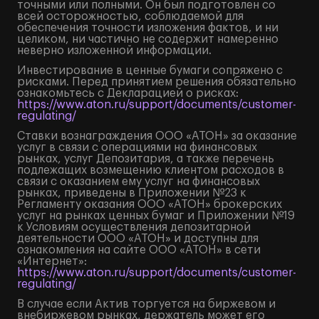
точными или полными. Он был подготовлен со
всей осторожностью, соблюдаемой для
обеспечения точности изложения фактов, и ни
целиком, ни частично не содержит намеренно
неверно изложенной информации.
Инвестирование в ценные бумаги сопряжено с
рисками. Перед принятием решения обязательно
ознакомьтесь с Декларацией о рисках:
https://www.aton.ru/support/documents/customer-
regulating/
Ставки вознаграждения ООО «АТОН» за оказание
услуг в связи с операциями на финансовых
рынках, услуг Депозитария, а также перечень
подлежащих возмещению клиентом расходов в
связи с оказанием ему услуг на финансовых
рынках, приведены в Приложении №23 к
Регламенту оказания ООО «АТОН» брокерских
услуг на рынках ценных бумаг и Приложении №19
к Условиям осуществления депозитарной
деятельности ООО «АТОН» и доступны для
ознакомления на сайте ООО «АТОН» в сети
«Интернет»:
https://www.aton.ru/support/documents/customer-
regulating/
В случае если Актив торгуется на биржевом и
внебиржевом рынках, держатель может его