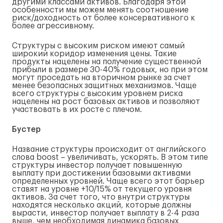
другими классами активов. Благодаря этой
особенности мы можем менять соотношение
риск/доходность от более консервативного к
более агрессивному.
Структуры с высоким риском имеют самый
широкий коридор изменения цены. Такие
продукты нацелены на получение существенной
прибыли в размере 30-40% годовых, но при этом
могут проседать на вторичном рынке за счет
менее безопасных защитных механизмов. Чаще
всего структуры с высоким уровнем риска
нацелены на рост базовых активов и позволяют
участвовать в их росте с плечом.
Бустер
Название структуры происходит от английского
слова boost – увеличивать, ускорять. В этом типе
структуры инвестор получает повышенную
выплату при достижении базовыми активами
определенных уровней. Чаще всего этот барьер
ставят на уровне +10/15% от текущего уровня
активов. За счет того, что внутри структуры
находятся несколько акций, которые должны
вырасти, инвестор получает выплату в 2-4 раза
выше, чем необходимая динамика базовых