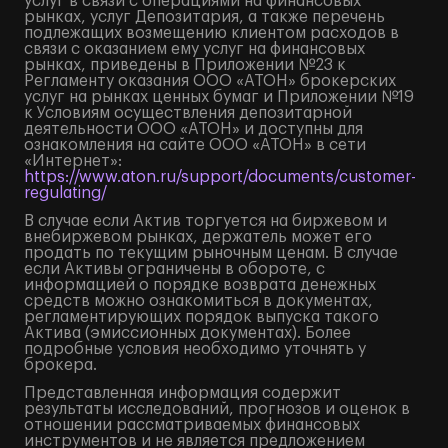
услуг в связи с операциями на финансовых
рынках, услуг Депозитария, а также перечень
подлежащих возмещению клиентом расходов в
связи с оказанием ему услуг на финансовых
рынках, приведены в Приложении №23 к
Регламенту оказания ООО «АТОН» брокерских
услуг на рынках ценных бумаг и Приложении №19
к Условиям осуществления депозитарной
деятельности ООО «АТОН» и доступны для
ознакомления на сайте ООО «АТОН» в сети
«Интернет»:
https://www.aton.ru/support/documents/customer-
regulating/
В случае если Актив торгуется на биржевом и
внебиржевом рынках, держатель может его
продать по текущим рыночным ценам. В случае
если Активы ограничены в обороте, с
информацией о порядке возврата денежных
средств можно ознакомиться в документах,
регламентирующих порядок выпуска такого
Актива (эмиссионных документах). Более
подробные условия необходимо уточнять у
брокера.
Представленная информация содержит
результаты исследований, прогнозов и оценок в
отношении рассматриваемых финансовых
инструментов и не является предложением