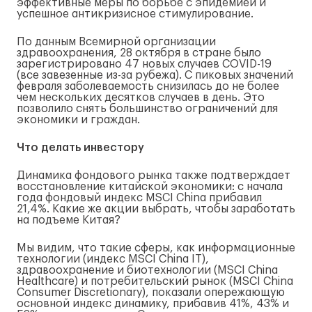
эффективные меры по борьбе с эпидемией и
успешное антикризисное стимулирование.
По данным Всемирной организации
здравоохранения, 28 октября в стране было
зарегистрировано 47 новых случаев COVID-19
(все завезенные из-за рубежа). С пиковых значений
февраля заболеваемость снизилась до не более
чем нескольких десятков случаев в день. Это
позволило снять большинство ограничений для
экономики и граждан.
Что делать инвестору
Динамика фондового рынка также подтверждает
восстановление китайской экономики: с начала
года фондовый индекс MSCI China прибавил
21,4%. Какие же акции выбрать, чтобы заработать
на подъеме Китая?
Мы видим, что такие сферы, как информационные
технологии (индекс MSCI China IT),
здравоохранение и биотехнологии (MSCI China
Healthcare) и потребительский рынок (MSCI China
Consumer Discretionary), показали опережающую
основной индекс динамику, прибавив 41%, 43% и