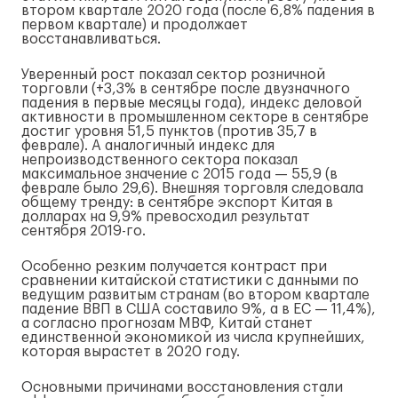
втором квартале 2020 года (после 6,8% падения в
первом квартале) и продолжает
восстанавливаться.
Уверенный рост показал сектор розничной
торговли (+3,3% в сентябре после двузначного
падения в первые месяцы года), индекс деловой
активности в промышленном секторе в сентябре
достиг уровня 51,5 пунктов (против 35,7 в
феврале). А аналогичный индекс для
непроизводственного сектора показал
максимальное значение с 2015 года — 55,9 (в
феврале было 29,6). Внешняя торговля следовала
общему тренду: в сентябре экспорт Китая в
долларах на 9,9% превосходил результат
сентября 2019-го.
Особенно резким получается контраст при
сравнении китайской статистики с данными по
ведущим развитым странам (во втором квартале
падение ВВП в США составило 9%, а в ЕС — 11,4%),
а согласно прогнозам МВФ, Китай станет
единственной экономикой из числа крупнейших,
которая вырастет в 2020 году.
Основными причинами восстановления стали