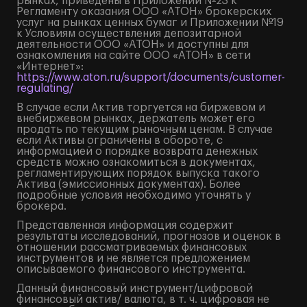
рынках, приведены в Приложении №23 к
Регламенту оказания ООО «АТОН» брокерских
услуг на рынках ценных бумаг и Приложении №19
к Условиям осуществления депозитарной
деятельности ООО «АТОН» и доступны для
ознакомления на сайте ООО «АТОН» в сети
«Интернет»:
https://www.aton.ru/support/documents/customer-
regulating/
В случае если Актив торгуется на биржевом и
внебиржевом рынках, держатель может его
продать по текущим рыночным ценам. В случае
если Активы ограничены в обороте, с
информацией о порядке возврата денежных
средств можно ознакомиться в документах,
регламентирующих порядок выпуска такого
Актива (эмиссионных документах). Более
подробные условия необходимо уточнять у
брокера.
Представленная информация содержит
результаты исследований, прогнозов и оценок в
отношении рассматриваемых финансовых
инструментов и не является предложением
описываемого финансового инструмента.
Данный финансовый инструмент/цифровой
финансовый актив/ валюта, в т. ч. цифровая не