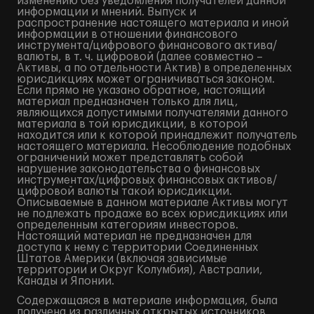
изменению без уведомления получателей данной
информации и мнений. Выпуск и
распространение настоящего материала и иной
информации в отношении финансового
инструмента/цифрового финансового актива/
валюты, в т. ч. цифровой (далее совместно –
Активы, а по отдельности Актив) в определенных
юрисдикциях может ограничиваться законом.
Если прямо не указано обратное, настоящий
материал предназначен только для лиц,
являющихся допустимыми получателями данного
материала в той юрисдикции, в которой
находится или к которой принадлежит получатель
настоящего материала. Несоблюдение подобных
ограничений может представлять собой
нарушение законодательства о финансовых
инструментах/цифровых финансовых активов/
цифровой валюты такой юрисдикции.
Описываемые в данном материале Активы могут
не подлежать продаже во всех юрисдикциях или
определенным категориям инвесторов.
Настоящий материал не предназначен для
доступа к нему с территории Соединенных
Штатов Америки (включая зависимые
территории и Округ Колумбия), Австралии,
Канады и Японии.
Содержащаяся в материале информация, была
получена из различных открытых источников,