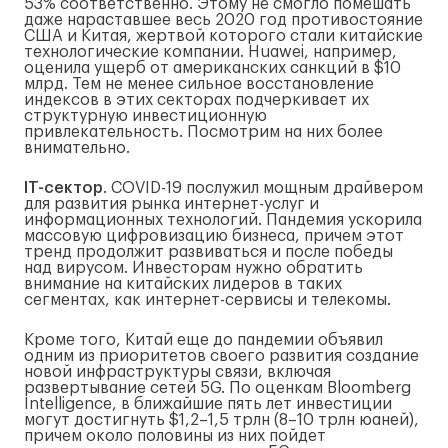
53% соответственно. Этому не смогло помешать
даже нараставшее весь 2020 год противостояние
США и Китая, жертвой которого стали китайские
технологические компании. Huawei, например,
оценила ущерб от американских санкций в $10
млрд. Тем не менее сильное восстановление
индексов в этих секторах подчеркивает их
структурную инвестиционную
привлекательность. Посмотрим на них более
внимательно.
IT-сектор
. COVID-19 послужил мощным драйвером
для развития рынка интернет-услуг и
информационных технологий. Пандемия ускорила
массовую цифровизацию бизнеса, причем этот
тренд продолжит развиваться и после победы
над вирусом. Инвесторам нужно обратить
внимание на китайских лидеров в таких
сегментах, как интернет-сервисы и телекомы.
Кроме того, Китай еще до пандемии объявил
одним из приоритетов своего развития создание
новой инфраструктуры связи, включая
развертывание сетей 5G. По оценкам Bloomberg
Intelligence, в ближайшие пять лет инвестиции
могут достигнуть $1,2–1,5 трлн (8–10 трлн юаней),
причем около половины из них пойдет